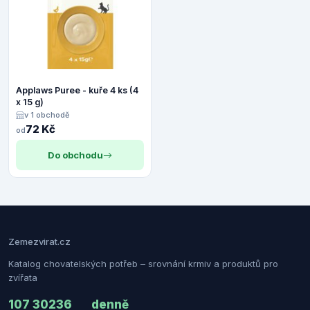
Applaws Puree - kuře 4 ks (4
x 15 g)
v 1 obchodě
72 Kč
od
Do obchodu
Zemezvirat.cz
Katalog chovatelských potřeb – srovnání krmiv a produktů pro
zvířata
107 302
36
denně