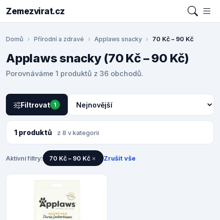
Zemezvirat.cz
Domů
Přírodní a zdravé
Applaws snacky
70 Kč – 90 Kč
Applaws snacky (70 Kč – 90 Kč)
Porovnáváme 1 produktů z 36 obchodů.
Filtrovat
1
1 produktů
z 8 v kategorii
Aktivní filtry:
70 Kč – 90 Kč
Zrušit vše