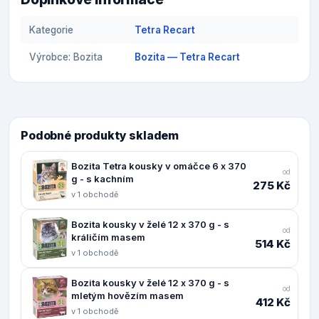
Kategorie
Tetra Recart
Výrobce: Bozita
Bozita — Tetra Recart
Podobné produkty skladem
Bozita Tetra kousky v omáčce 6 x 370
od
g - s kachním
275 Kč
v 1 obchodě
Bozita kousky v želé 12 x 370 g - s
od
králičím masem
514 Kč
v 1 obchodě
Bozita kousky v želé 12 x 370 g - s
od
mletým hovězím masem
412 Kč
v 1 obchodě