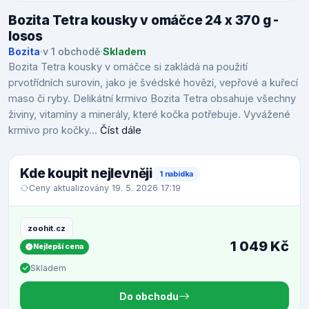
Bozita Tetra kousky v omáčce 24 x 370 g -
losos
Bozita
·
v 1 obchodě
·
Skladem
Bozita Tetra kousky v omáčce si zakládá na použití
prvotřídních surovin, jako je švédské hovězí, vepřové a kuřecí
maso či ryby. Delikátní krmivo Bozita Tetra obsahuje všechny
živiny, vitamíny a minerály, které kočka potřebuje. Vyvážené
krmivo pro kočky...
Číst dále
Kde koupit nejlevněji
1 nabídka
Ceny aktualizovány 19. 5. 2026 17:19
zoohit.cz
1 049 Kč
Nejlepší cena
Skladem
Do obchodu