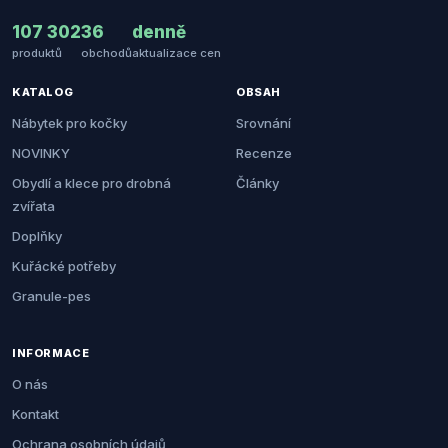
107 302
36
denně
produktů
obchodů
aktualizace cen
KATALOG
OBSAH
Nábytek pro kočky
Srovnání
NOVINKY
Recenze
Obydlí a klece pro drobná
Články
zvířata
Doplňky
Kuřácké potřeby
Granule-pes
INFORMACE
O nás
Kontakt
Ochrana osobních údajů