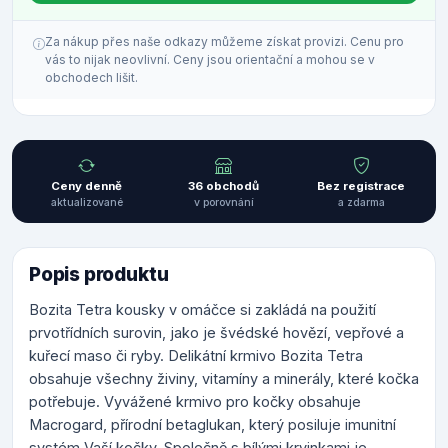
Za nákup přes naše odkazy můžeme získat provizi. Cenu pro
vás to nijak neovlivní. Ceny jsou orientační a mohou se v
obchodech lišit.
Ceny denně
36 obchodů
Bez registrace
aktualizované
v porovnání
a zdarma
Popis produktu
Bozita Tetra kousky v omáčce si zakládá na použití
prvotřídních surovin, jako je švédské hovězí, vepřové a
kuřecí maso či ryby. Delikátní krmivo Bozita Tetra
obsahuje všechny živiny, vitamíny a minerály, které kočka
potřebuje. Vyvážené krmivo pro kočky obsahuje
Macrogard, přírodní betaglukan, který posiluje imunitní
systém Vaší kočky. Společně s bílými krvinkami je