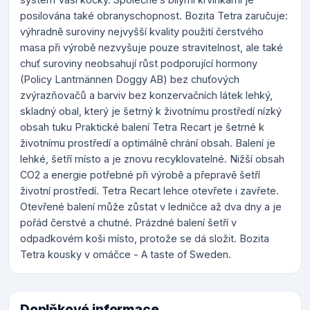
posilována také obranyschopnost. Bozita Tetra zaručuje:
výhradně suroviny nejvyšší kvality použití čerstvého
masa při výrobě nezvyšuje pouze stravitelnost, ale také
chuť suroviny neobsahují růst podporující hormony
(Policy Lantmännen Doggy AB) bez chuťových
zvýrazňovačů a barviv bez konzervačních látek lehký,
skladný obal, který je šetrný k životnímu prostředí nízký
obsah tuku Praktické balení Tetra Recart je šetrné k
životnímu prostředí a optimálně chrání obsah. Balení je
lehké, šetří místo a je znovu recyklovatelné. Nižší obsah
CO2 a energie potřebné při výrobě a přepravě šetří
životní prostředí. Tetra Recart lehce otevřete i zavřete.
Otevřené balení může zůstat v ledničce až dva dny a je
pořád čerstvé a chutné. Prázdné balení šetří v
odpadkovém koši místo, protože se dá složit. Bozita
Tetra kousky v omáčce - A taste of Sweden.
Doplňkové informace