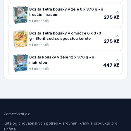
Bozita Tetra kousky v želé 6 x 370 g - s
od
tresčím masem
275 Kč
v 1 obchodě
Bozita Tetra kousky v omáčce 6 x 370
od
g - Sterilised se spoustou kuřete
275 Kč
v 1 obchodě
Bozita kousky v želé 12 x 370 g - s
od
makrelou
447 Kč
v 1 obchodě
Zemezvirat.cz
Katalog chovatelských potřeb – srovnání krmiv a produktů pro
zvířata