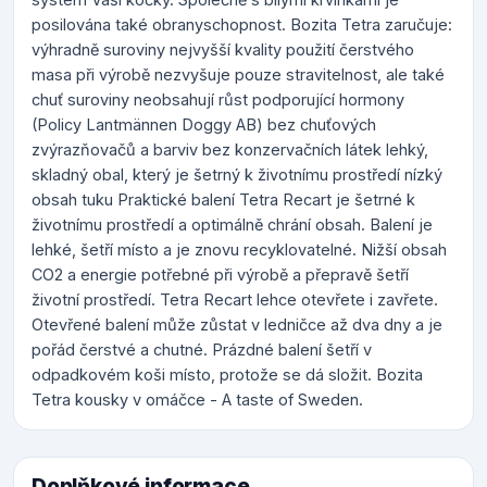
posilována také obranyschopnost. Bozita Tetra zaručuje:
výhradně suroviny nejvyšší kvality použití čerstvého
masa při výrobě nezvyšuje pouze stravitelnost, ale také
chuť suroviny neobsahují růst podporující hormony
(Policy Lantmännen Doggy AB) bez chuťových
zvýrazňovačů a barviv bez konzervačních látek lehký,
skladný obal, který je šetrný k životnímu prostředí nízký
obsah tuku Praktické balení Tetra Recart je šetrné k
životnímu prostředí a optimálně chrání obsah. Balení je
lehké, šetří místo a je znovu recyklovatelné. Nižší obsah
CO2 a energie potřebné při výrobě a přepravě šetří
životní prostředí. Tetra Recart lehce otevřete i zavřete.
Otevřené balení může zůstat v ledničce až dva dny a je
pořád čerstvé a chutné. Prázdné balení šetří v
odpadkovém koši místo, protože se dá složit. Bozita
Tetra kousky v omáčce - A taste of Sweden.
Doplňkové informace