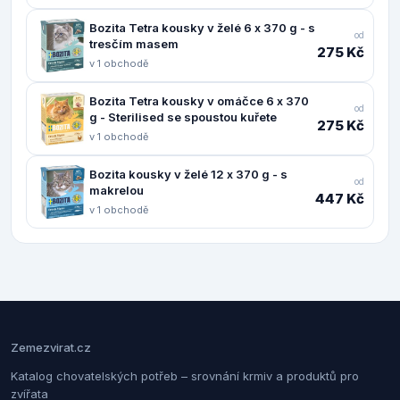
Bozita Tetra kousky v želé 6 x 370 g - s
od
tresčím masem
275 Kč
v 1 obchodě
Bozita Tetra kousky v omáčce 6 x 370
od
g - Sterilised se spoustou kuřete
275 Kč
v 1 obchodě
Bozita kousky v želé 12 x 370 g - s
od
makrelou
447 Kč
v 1 obchodě
Zemezvirat.cz
Katalog chovatelských potřeb – srovnání krmiv a produktů pro
zvířata