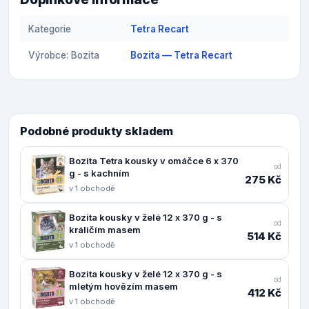
Kategorie
Tetra Recart
Výrobce: Bozita
Bozita — Tetra Recart
Podobné produkty skladem
Bozita Tetra kousky v omáčce 6 x 370
od
g - s kachním
275 Kč
v 1 obchodě
Bozita kousky v želé 12 x 370 g - s
od
králičím masem
514 Kč
v 1 obchodě
Bozita kousky v želé 12 x 370 g - s
od
mletým hovězím masem
412 Kč
v 1 obchodě