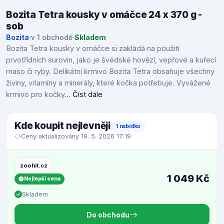
Bozita Tetra kousky v omáčce 24 x 370 g -
sob
Bozita
·
v 1 obchodě
·
Skladem
Bozita Tetra kousky v omáčce si zakládá na použití
prvotřídních surovin, jako je švédské hovězí, vepřové a kuřecí
maso či ryby. Delikátní krmivo Bozita Tetra obsahuje všechny
živiny, vitamíny a minerály, které kočka potřebuje. Vyvážené
krmivo pro kočky...
Číst dále
Kde koupit nejlevněji
1 nabídka
Ceny aktualizovány 19. 5. 2026 17:19
zoohit.cz
1 049 Kč
Nejlepší cena
Skladem
Do obchodu