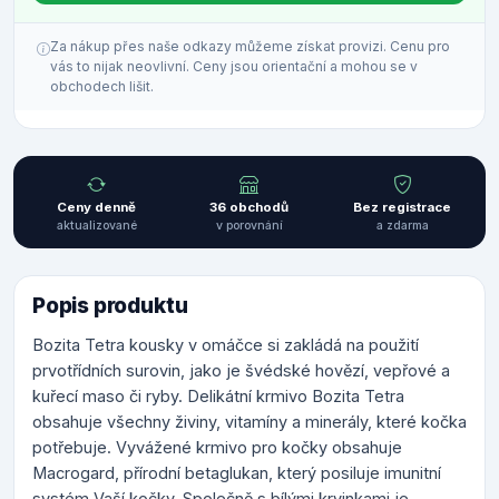
Za nákup přes naše odkazy můžeme získat provizi. Cenu pro
vás to nijak neovlivní. Ceny jsou orientační a mohou se v
obchodech lišit.
Ceny denně
36 obchodů
Bez registrace
aktualizované
v porovnání
a zdarma
Popis produktu
Bozita Tetra kousky v omáčce si zakládá na použití
prvotřídních surovin, jako je švédské hovězí, vepřové a
kuřecí maso či ryby. Delikátní krmivo Bozita Tetra
obsahuje všechny živiny, vitamíny a minerály, které kočka
potřebuje. Vyvážené krmivo pro kočky obsahuje
Macrogard, přírodní betaglukan, který posiluje imunitní
systém Vaší kočky. Společně s bílými krvinkami je