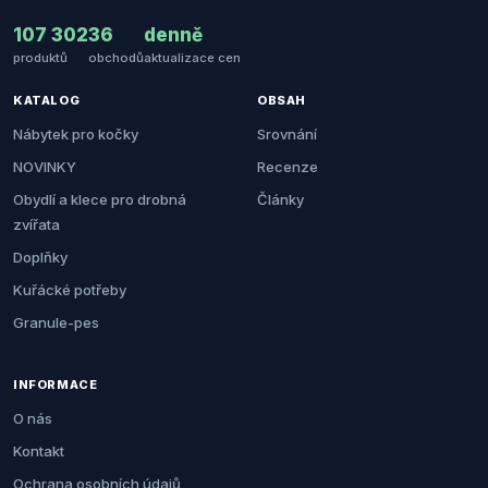
107 302
36
denně
produktů
obchodů
aktualizace cen
KATALOG
OBSAH
Nábytek pro kočky
Srovnání
NOVINKY
Recenze
Obydlí a klece pro drobná
Články
zvířata
Doplňky
Kuřácké potřeby
Granule-pes
INFORMACE
O nás
Kontakt
Ochrana osobních údajů