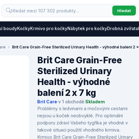
Hledat
sí boudy
Kočky
Krmivo pro kočky
Nábytek pro kočky
Drobná zvířata
Care
Brit Care Grain-Free Sterilized Urinary Health - výhodné balení 2 x
Brit Care Grain-Free
Sterilized Urinary
Health - výhodné
balení 2 x 7 kg
Brit Care
·
v 1 obchodě
·
Skladem
Problémy s ledvinami a močovými cestami
nejsou u koček neobvyklé. Pro optimální
podporu zdraví Vašeho tygříka je vhodné v
takové situaci použití vhodného krmiva.
Krmivo Brit Care Grain-Free Sterilized Urinary