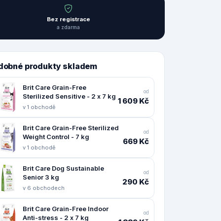
Bez registrace
a zdarma
dobné produkty skladem
Brit Care Grain-Free
od
Sterilized Sensitive - 2 x 7 kg
1 609 Kč
v 1 obchodě
Brit Care Grain-Free Sterilized
od
Weight Control - 7 kg
669 Kč
v 1 obchodě
Brit Care Dog Sustainable
od
Senior 3 kg
290 Kč
v 6 obchodech
Brit Care Grain-Free Indoor
od
Anti-stress - 2 x 7 kg