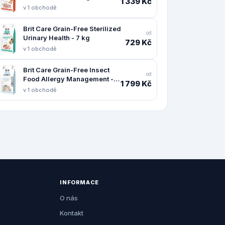
1 339 Kč
v 1 obchodě
Brit Care Grain-Free Sterilized
od
Urinary Health - 7 kg
729 Kč
v 1 obchodě
Brit Care Grain-Free Insect
od
Food Allergy Management - 2
1 799 Kč
x 7 kg
v 1 obchodě
INFORMACE
O nás
Kontakt