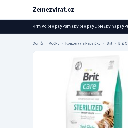
Zemezvirat.cz
Krmivo pro psy
Pamlsky pro psy
Oblečky na psy
P
Domů
Kočky
Konzervy a kapsičky
Brit
Brit 