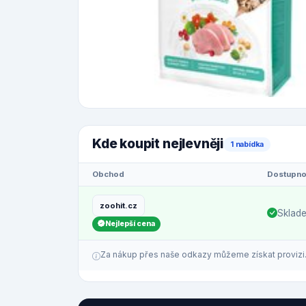
Kde koupit nejlevněji
1 nabídka
Obchod
Dostupno
zoohit.cz
Sklad
Nejlepší cena
Za nákup přes naše odkazy můžeme získat provizi. C