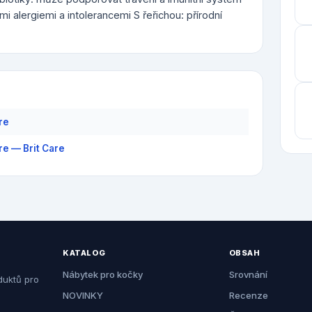
i alergiemi a intolerancemi S řeřichou: přírodní
re
re — Brit Care
KATALOG
OBSAH
Nábytek pro kočky
Srovnání
duktů pro
NOVINKY
Recenze