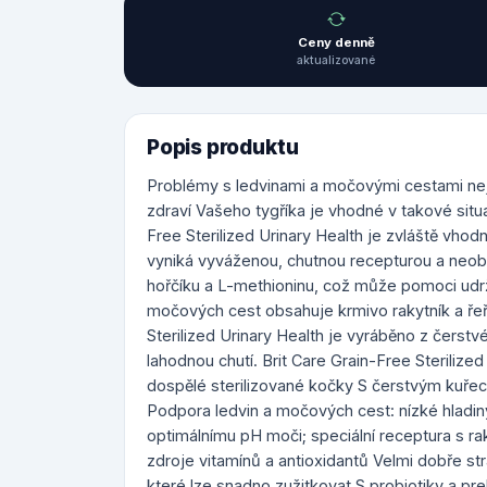
Ceny denně
aktualizované
Popis produktu
Problémy s ledvinami a močovými cestami nej
zdraví Vašeho tygříka je vhodné v takové situ
Free Sterilized Urinary Health je zvláště vhod
vyniká vyváženou, chutnou recepturou a neob
hořčíku a L-methioninu, což může pomoci udrž
močových cest obsahuje krmivo rakytník a řeř
Sterilized Urinary Health je vyráběno z čerstv
lahodnou chutí. Brit Care Grain-Free Sterilize
dospělé sterilizované kočky S čerstvým kuře
Podpora ledvin a močových cest: nízké hladin
optimálnímu pH moči; speciální receptura s r
zdroje vitamínů a antioxidantů Velmi dobře stra
které lze snadno zužitkovat S probiotiky a pr