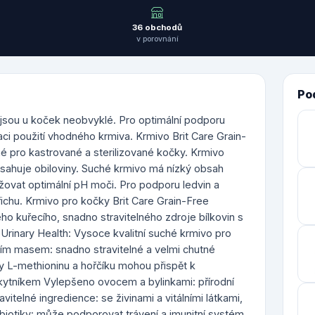
36 obchodů
v porovnání
Po
sou u koček neobvyklé. Pro optimální podporu
aci použití vhodného krmiva. Krmivo Brit Care Grain-
né pro kastrované a sterilizované kočky. Krmivo
sahuje obiloviny. Suché krmivo má nízký obsah
ovat optimální pH moči. Pro podporu ledvin a
ichu. Krmivo pro kočky Brit Care Grain-Free
ého kuřecího, snadno stravitelného zdroje bílkovin s
d Urinary Health: Vysoce kvalitní suché krmivo pro
cím masem: snadno stravitelné a velmi chutné
y L-methioninu a hořčíku mohou přispět k
akytníkem Vylepšeno ovocem a bylinkami: přírodní
vitelné ingredience: se živinami a vitálními látkami,
ebiotiky: může podporovat trávení a imunitní systém