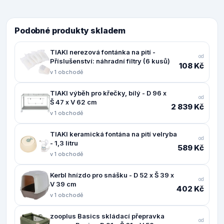
Podobné produkty skladem
TIAKI nerezová fontánka na pití -
od
Příslušenství: náhradní filtry (6 kusů)
108 Kč
v 1 obchodě
TIAKI výběh pro křečky, bílý - D 96 x
od
Š 47 x V 62 cm
2 839 Kč
v 1 obchodě
TIAKI keramická fontána na pití velryba
od
- 1,3 litru
589 Kč
v 1 obchodě
Kerbl hnízdo pro snášku - D 52 x Š 39 x
od
V 39 cm
402 Kč
v 1 obchodě
zooplus Basics skládací přepravka
od