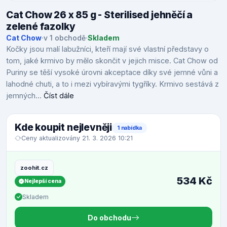
Cat Chow 26 x 85 g - Sterilised jehněčí a
zelené fazolky
Cat Chow
·
v 1 obchodě
·
Skladem
Kočky jsou malí labužníci, kteří mají své vlastní představy o
tom, jaké krmivo by mělo skončit v jejich misce. Cat Chow od
Puriny se těší vysoké úrovni akceptace díky své jemné vůni a
lahodné chuti, a to i mezi vybíravými tygříky. Krmivo sestává z
jemných...
Číst dále
Kde koupit nejlevněji
1 nabídka
Ceny aktualizovány 21. 3. 2026 10:21
zoohit.cz
534 Kč
Nejlepší cena
Skladem
Do obchodu