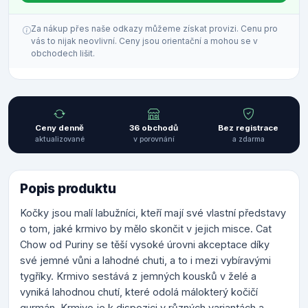
Za nákup přes naše odkazy můžeme získat provizi. Cenu pro
vás to nijak neovlivní. Ceny jsou orientační a mohou se v
obchodech lišit.
Ceny denně
36 obchodů
Bez registrace
aktualizované
v porovnání
a zdarma
Popis produktu
Kočky jsou malí labužníci, kteří mají své vlastní představy
o tom, jaké krmivo by mělo skončit v jejich misce. Cat
Chow od Puriny se těší vysoké úrovni akceptace díky
své jemné vůni a lahodné chuti, a to i mezi vybíravými
tygříky. Krmivo sestává z jemných kousků v želé a
vyniká lahodnou chutí, které odolá málokterý kočičí
gurmán. Krmivo je k dispozici v různých variantách a