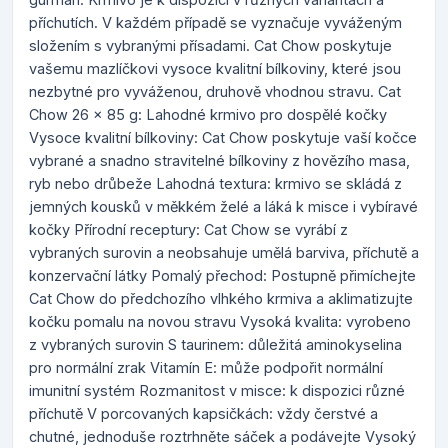
příchutích. V každém případě se vyznačuje vyváženým
složením s vybranými přísadami. Cat Chow poskytuje
vašemu mazlíčkovi vysoce kvalitní bílkoviny, které jsou
nezbytné pro vyváženou, druhově vhodnou stravu. Cat
Chow 26 x 85 g: Lahodné krmivo pro dospělé kočky
Vysoce kvalitní bílkoviny: Cat Chow poskytuje vaší kočce
vybrané a snadno stravitelné bílkoviny z hovězího masa,
ryb nebo drůbeže Lahodná textura: krmivo se skládá z
jemných kousků v měkkém želé a láká k misce i vybíravé
kočky Přírodní receptury: Cat Chow se vyrábí z
vybraných surovin a neobsahuje umělá barviva, příchutě a
konzervační látky Pomalý přechod: Postupně přimíchejte
Cat Chow do předchozího vlhkého krmiva a aklimatizujte
kočku pomalu na novou stravu Vysoká kvalita: vyrobeno
z vybraných surovin S taurinem: důležitá aminokyselina
pro normální zrak Vitamín E: může podpořit normální
imunitní systém Rozmanitost v misce: k dispozici různé
příchutě V porcovaných kapsičkách: vždy čerstvé a
chutné, jednoduše roztrhněte sáček a podávejte Vysoký