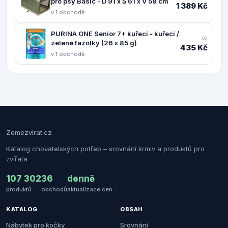
pro psy Basic - D 91 x Š 61 x V 58 cm
1 389 Kč
v 1 obchodě
PURINA ONE Senior 7+ kuřecí - kuřecí /
od
zelené fazolky (26 x 85 g)
435 Kč
v 1 obchodě
Zemezvirat.cz
Katalog chovatelských potřeb – srovnání krmiv a produktů pro
zvířata
107 302
36
denně
produktů
obchodů
aktualizace cen
KATALOG
OBSAH
Nábytek pro kočky
Srovnání