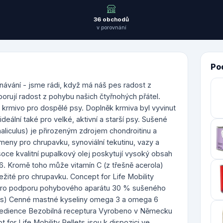
36 obchodů
v porovnání
Po
ávání - jsme rádi, když má náš pes radost z
porují radost z pohybu našich čtyřnohých přátel.
é krmivo pro dospělé psy. Doplněk krmiva byl vyvinut
eální také pro velké, aktivní a starší psy. Sušené
liculus) je přirozeným zdrojem chondroitinu a
meny pro chrupavku, synoviální tekutinu, vazy a
oce kvalitní pupalkový olej poskytují vysoký obsah
. Kromě toho může vitamín C (z třešně acerola)
žité pro chrupavku. Concept for Life Mobility
: Pro podporu pohybového aparátu 30 % sušeného
lus) Cenné mastné kyseliny omega 3 a omega 6
ingredience Bezobilná receptura Vyrobeno v Německu
t for Life Mobility Pellets jsou k dispozici ve