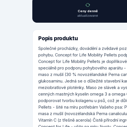
Ceny denně
aktualizované
Popis produktu
Společné procházky, dovádění a zvědavé pozn
pohybu. Concept for Life Mobility Pellets pod
Concept for Life Mobility Pellets je doplňkov
speciálně pro podporu pohybového aparátu - id
maso z mušlí (30 % novozélandské Perna cana
glukosaminu. Jedná se o důležité stavební ka
meziobratlové ploténky. Maso ze slávek a vys
cenných mastných kyselin omega 3 a omega 6
podporovat tvorbu kolagenu u psů, což je důle
Pellets - šité na míru potřebám Vašeho psa
masa z mušlí (novozélandská Perna canalicu
Vitamín C (z třešně acerola) Čistě přírodní 
Concept for Life - ušito na míru životu. Concep