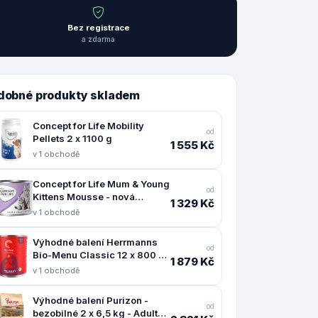
Bez registrace
a zdarma
dobné produkty skladem
Concept for Life Mobility
od
Pellets 2 x 1100 g
1 555 Kč
v 1 obchodě
Concept for Life Mum & Young
od
Kittens Mousse - nová
1 329 Kč
receptura: výhodné balení: 24
v 1 obchodě
x 200 g
Výhodné balení Herrmanns
od
Bio-Menu Classic 12 x 800 g
1 879 Kč
- Bio hovězí s bio pohankou
v 1 obchodě
Výhodné balení Purizon -
od
bezobilné 2 x 6,5 kg - Adult