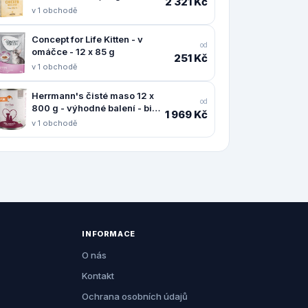
2 321 Kč
kuře & ryba - bezobilné
v 1 obchodě
Concept for Life Kitten - v
od
omáčce - 12 x 85 g
251 Kč
v 1 obchodě
Herrmann's čisté maso 12 x
od
800 g - výhodné balení - bio
1 969 Kč
krůtí
v 1 obchodě
INFORMACE
O nás
Kontakt
Ochrana osobních údajů