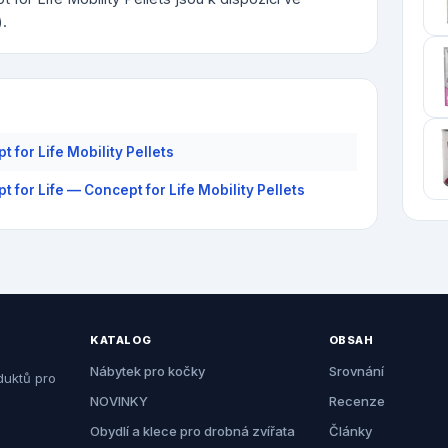
).
 for Life Mobility Pellets
t for Life — Concept for Life Mobility Pellets
KATALOG
OBSAH
Nábytek pro kočky
Srovnání
duktů pro
NOVINKY
Recenze
Obydlí a klece pro drobná zvířata
Články