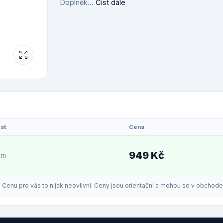
Doplněk...
Číst dále
st
Cena
949 Kč
em
enu pro vás to nijak neovlivní. Ceny jsou orientační a mohou se v obchodech