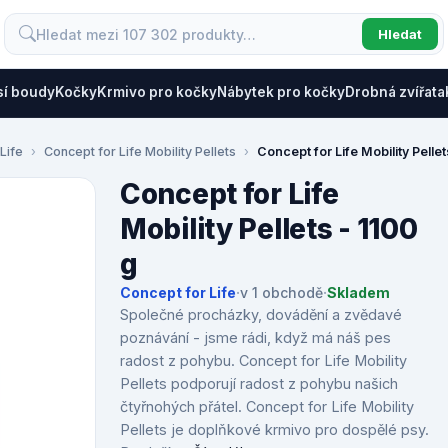
Hledat
sí boudy
Kočky
Krmivo pro kočky
Nábytek pro kočky
Drobná zvířata
Life
Concept for Life Mobility Pellets
Concept for Life Mobility Pellet
Concept for Life
Mobility Pellets - 1100
g
Concept for Life
·
v 1 obchodě
·
Skladem
Společné procházky, dovádění a zvědavé
poznávání - jsme rádi, když má náš pes
radost z pohybu. Concept for Life Mobility
Pellets podporují radost z pohybu našich
čtyřnohých přátel. Concept for Life Mobility
Pellets je doplňkové krmivo pro dospělé psy.