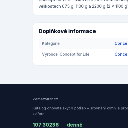
velikostech 675 g, 1100 g a 2200 g (2 x 1100 g
Doplňkové informace
Kategorie
Concept
Výrobce: Concept for Life
Concep
Zemezvirat.cz
Katalog chovatelských potřeb – srovnání krmiv a pro
zvířata
107 302
36
denně