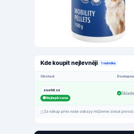
Kde koupit nejlevněji
1 nabídka
Obchod
Dostupno
zoohit.cz
Sklad
Nejlepší cena
Za nákup přes naše odkazy můžeme získat provizi. C