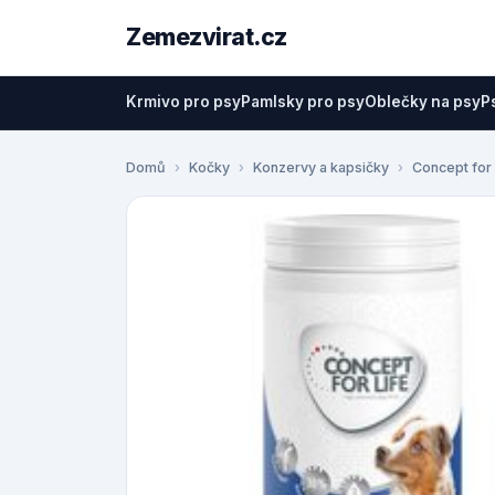
Zemezvirat.cz
Krmivo pro psy
Pamlsky pro psy
Oblečky na psy
P
Domů
Kočky
Konzervy a kapsičky
Concept for 