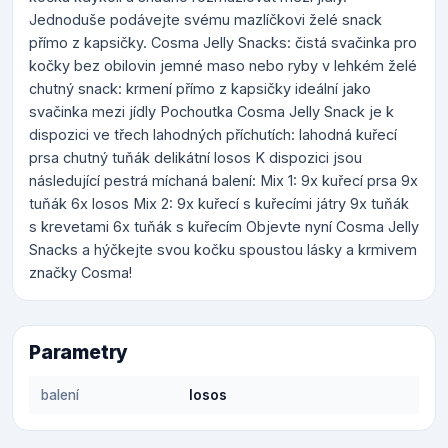
Jednoduše podávejte svému mazlíčkovi želé snack
přímo z kapsičky. Cosma Jelly Snacks: čistá svačinka pro
kočky bez obilovin jemné maso nebo ryby v lehkém želé
chutný snack: krmení přímo z kapsičky ideální jako
svačinka mezi jídly Pochoutka Cosma Jelly Snack je k
dispozici ve třech lahodných příchutích: lahodná kuřecí
prsa chutný tuňák delikátní losos K dispozici jsou
následující pestrá míchaná balení: Mix 1: 9x kuřecí prsa 9x
tuňák 6x losos Mix 2: 9x kuřecí s kuřecími játry 9x tuňák
s krevetami 6x tuňák s kuřecím Objevte nyní Cosma Jelly
Snacks a hýčkejte svou kočku spoustou lásky a krmivem
značky Cosma!
Parametry
balení
losos