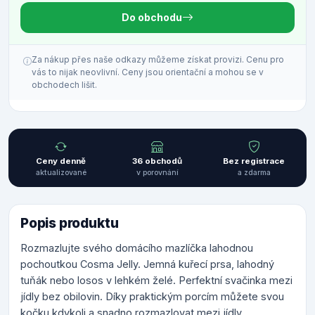
Do obchodu
Za nákup přes naše odkazy můžeme získat provizi. Cenu pro
vás to nijak neovlivní. Ceny jsou orientační a mohou se v
obchodech lišit.
Ceny denně
36 obchodů
Bez registrace
aktualizované
v porovnání
a zdarma
Popis produktu
Rozmazlujte svého domácího mazlíčka lahodnou
pochoutkou Cosma Jelly. Jemná kuřecí prsa, lahodný
tuňák nebo losos v lehkém želé. Perfektní svačinka mezi
jídly bez obilovin. Díky praktickým porcím můžete svou
kočku kdykoli a snadno rozmazlovat mezi jídly.