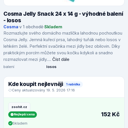
Cosma Jelly Snack 24 x 14 g - výhodné balení
- losos
Cosma
·
v 1 obchodě
·
Skladem
Rozmazlujte svého domácího mazlíčka lahodnou pochoutkou
Cosma Jelly. Jemná kuřecí prsa, lahodný tuňák nebo losos v
lehkém želé. Perfektní svačinka mezi jídly bez obilovin. Díky
praktickým porcím můžete svou kočku kdykoli a snadno
rozmazlovat mezi jídly....
Číst dále
balení
losos
Kde koupit nejlevněji
1 nabídka
Ceny aktualizovány 19. 5. 2026 17:16
zoohit.cz
152 Kč
Nejlepší cena
Skladem