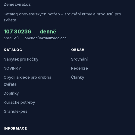
Zemezvirat.cz
Katalog chovatelských potřeb – srovnání krmiv a produktů pro
zvířata
107 302
36
denně
produktů
obchodů
aktualizace cen
KATALOG
OBSAH
Nábytek pro kočky
Srovnání
NOVINKY
Recenze
Obydlí a klece pro drobná
Články
zvířata
Doplňky
Kuřácké potřeby
Granule-pes
INFORMACE