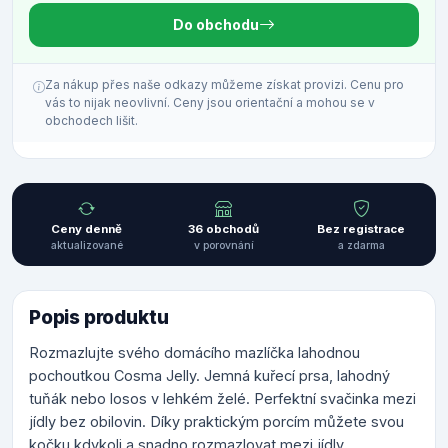
Do obchodu
Za nákup přes naše odkazy můžeme získat provizi. Cenu pro
vás to nijak neovlivní. Ceny jsou orientační a mohou se v
obchodech lišit.
Ceny denně
36 obchodů
Bez registrace
aktualizované
v porovnání
a zdarma
Popis produktu
Rozmazlujte svého domácího mazlíčka lahodnou
pochoutkou Cosma Jelly. Jemná kuřecí prsa, lahodný
tuňák nebo losos v lehkém želé. Perfektní svačinka mezi
jídly bez obilovin. Díky praktickým porcím můžete svou
kočku kdykoli a snadno rozmazlovat mezi jídly.