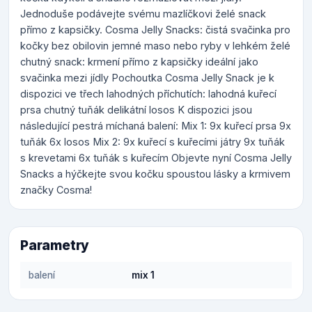
Jednoduše podávejte svému mazlíčkovi želé snack
přímo z kapsičky. Cosma Jelly Snacks: čistá svačinka pro
kočky bez obilovin jemné maso nebo ryby v lehkém želé
chutný snack: krmení přímo z kapsičky ideální jako
svačinka mezi jídly Pochoutka Cosma Jelly Snack je k
dispozici ve třech lahodných příchutích: lahodná kuřecí
prsa chutný tuňák delikátní losos K dispozici jsou
následující pestrá míchaná balení: Mix 1: 9x kuřecí prsa 9x
tuňák 6x losos Mix 2: 9x kuřecí s kuřecími játry 9x tuňák
s krevetami 6x tuňák s kuřecím Objevte nyní Cosma Jelly
Snacks a hýčkejte svou kočku spoustou lásky a krmivem
značky Cosma!
Parametry
balení
mix 1