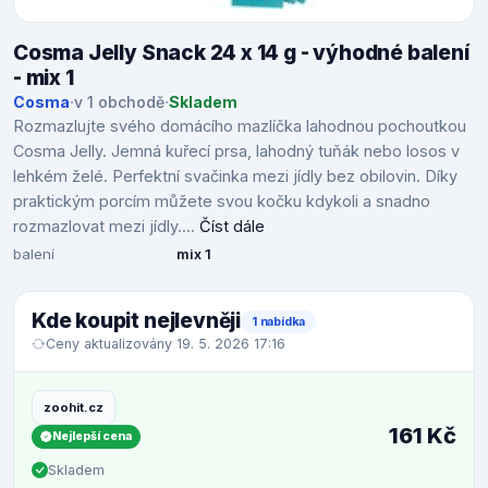
Cosma Jelly Snack 24 x 14 g - výhodné balení
- mix 1
Cosma
·
v 1 obchodě
·
Skladem
Rozmazlujte svého domácího mazlíčka lahodnou pochoutkou
Cosma Jelly. Jemná kuřecí prsa, lahodný tuňák nebo losos v
lehkém želé. Perfektní svačinka mezi jídly bez obilovin. Díky
praktickým porcím můžete svou kočku kdykoli a snadno
rozmazlovat mezi jídly....
Číst dále
balení
mix 1
Kde koupit nejlevněji
1 nabídka
Ceny aktualizovány 19. 5. 2026 17:16
zoohit.cz
161 Kč
Nejlepší cena
Skladem