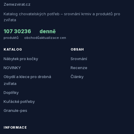
Zemezvirat.cz
Katalog chovatelských potřeb – srovnání krmiv a produktů pro
zvířata
107 302
36
denně
produktů
obchodů
aktualizace cen
KATALOG
OBSAH
Nábytek pro kočky
Srovnání
NOVINKY
Recenze
Obydlí a klece pro drobná
Články
zvířata
Doplňky
Kuřácké potřeby
Granule-pes
INFORMACE