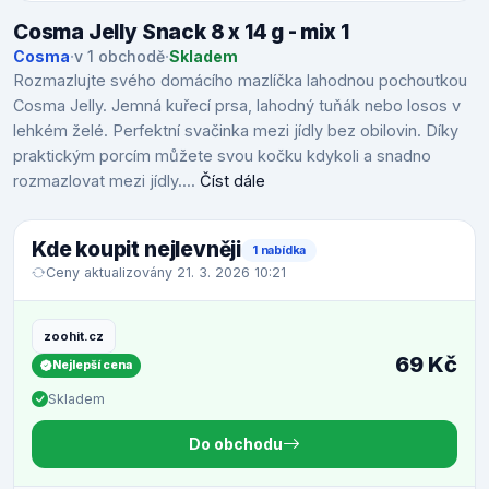
Cosma Jelly Snack 8 x 14 g - mix 1
Cosma
·
v 1 obchodě
·
Skladem
Rozmazlujte svého domácího mazlíčka lahodnou pochoutkou
Cosma Jelly. Jemná kuřecí prsa, lahodný tuňák nebo losos v
lehkém želé. Perfektní svačinka mezi jídly bez obilovin. Díky
praktickým porcím můžete svou kočku kdykoli a snadno
rozmazlovat mezi jídly....
Číst dále
Kde koupit nejlevněji
1 nabídka
Ceny aktualizovány 21. 3. 2026 10:21
zoohit.cz
69 Kč
Nejlepší cena
Skladem
Do obchodu