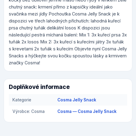
chutný snack: krmení přímo z kapsičky ideální jako
svačinka mezi jídly Pochoutka Cosma Jelly Snack je k
dispozici ve třech lahodných příchutích: lahodná kuřecí
prsa chutný tuňák delikátní losos K dispozici jsou
následující pestrá míchaná balení: Mix 1: 3x kuřecí prsa 3x
tuňák 2x losos Mix 2: 3x kuřecí s kuřecími játry 3x tuňák
s krevetami 2x tuňák s kuřecím Objevte nyní Cosma Jelly
Snacks a hýčkejte svou kočku spoustou lásky a krmivem
značky Cosma!
Doplňkové informace
Kategorie
Cosma Jelly Snack
Výrobce: Cosma
Cosma — Cosma Jelly Snack