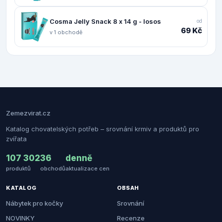
Cosma Jelly Snack 8 x 14 g - losos
od
69 Kč
v 1 obchodě
Zemezvirat.cz
Katalog chovatelských potřeb – srovnání krmiv a produktů pro
zvířata
107 302
36
denně
produktů
obchodů
aktualizace cen
KATALOG
OBSAH
Nábytek pro kočky
Srovnání
NOVINKY
Recenze