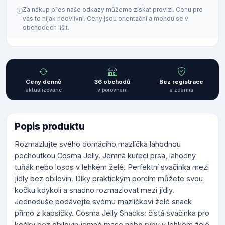
Za nákup přes naše odkazy můžeme získat provizi. Cenu pro
vás to nijak neovlivní. Ceny jsou orientační a mohou se v
obchodech lišit.
Ceny denně
36 obchodů
Bez registrace
aktualizované
v porovnání
a zdarma
Popis produktu
Rozmazlujte svého domácího mazlíčka lahodnou
pochoutkou Cosma Jelly. Jemná kuřecí prsa, lahodný
tuňák nebo losos v lehkém želé. Perfektní svačinka mezi
jídly bez obilovin. Díky praktickým porcím můžete svou
kočku kdykoli a snadno rozmazlovat mezi jídly.
Jednoduše podávejte svému mazlíčkovi želé snack
přímo z kapsičky. Cosma Jelly Snacks: čistá svačinka pro
kočky bez obilovin jemné maso nebo ryby v lehkém želé