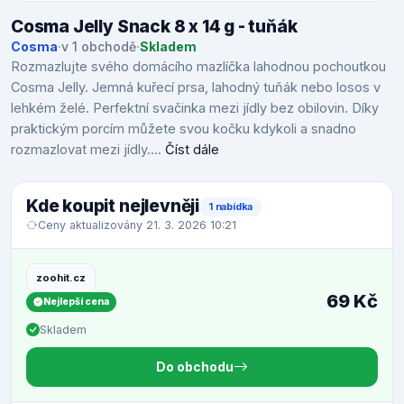
Cosma Jelly Snack 8 x 14 g - tuňák
Cosma
·
v 1 obchodě
·
Skladem
Rozmazlujte svého domácího mazlíčka lahodnou pochoutkou
Cosma Jelly. Jemná kuřecí prsa, lahodný tuňák nebo losos v
lehkém želé. Perfektní svačinka mezi jídly bez obilovin. Díky
praktickým porcím můžete svou kočku kdykoli a snadno
rozmazlovat mezi jídly....
Číst dále
Kde koupit nejlevněji
1 nabídka
Ceny aktualizovány 21. 3. 2026 10:21
zoohit.cz
69 Kč
Nejlepší cena
Skladem
Do obchodu