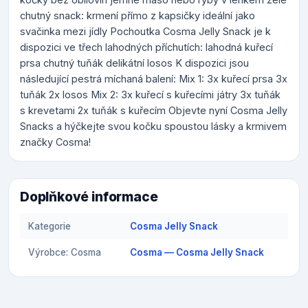
chutný snack: krmení přímo z kapsičky ideální jako
svačinka mezi jídly Pochoutka Cosma Jelly Snack je k
dispozici ve třech lahodných příchutích: lahodná kuřecí
prsa chutný tuňák delikátní losos K dispozici jsou
následující pestrá míchaná balení: Mix 1: 3x kuřecí prsa 3x
tuňák 2x losos Mix 2: 3x kuřecí s kuřecími játry 3x tuňák
s krevetami 2x tuňák s kuřecím Objevte nyní Cosma Jelly
Snacks a hýčkejte svou kočku spoustou lásky a krmivem
značky Cosma!
Doplňkové informace
Kategorie
Cosma Jelly Snack
Výrobce: Cosma
Cosma — Cosma Jelly Snack