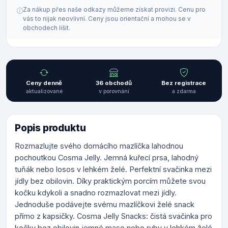
Za nákup přes naše odkazy můžeme získat provizi. Cenu pro
vás to nijak neovlivní. Ceny jsou orientační a mohou se v
obchodech lišit.
Ceny denně
36 obchodů
Bez registrace
aktualizované
v porovnání
a zdarma
Popis produktu
Rozmazlujte svého domácího mazlíčka lahodnou
pochoutkou Cosma Jelly. Jemná kuřecí prsa, lahodný
tuňák nebo losos v lehkém želé. Perfektní svačinka mezi
jídly bez obilovin. Díky praktickým porcím můžete svou
kočku kdykoli a snadno rozmazlovat mezi jídly.
Jednoduše podávejte svému mazlíčkovi želé snack
přímo z kapsičky. Cosma Jelly Snacks: čistá svačinka pro
kočky bez obilovin jemné maso nebo ryby v lehkém želé