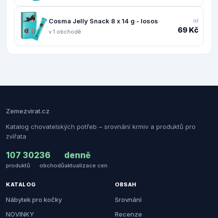
Cosma Jelly Snack 8 x 14 g - losos
od
69 Kč
v 1 obchodě
Zemezvirat.cz
Katalog chovatelských potřeb – srovnání krmiv a produktů pro
zvířata
107 302
36
denně
produktů
obchodů
aktualizace cen
KATALOG
OBSAH
Nábytek pro kočky
Srovnání
NOVINKY
Recenze