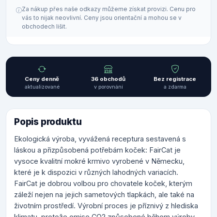
Za nákup přes naše odkazy můžeme získat provizi. Cenu pro
vás to nijak neovlivní. Ceny jsou orientační a mohou se v
obchodech lišit.
Ceny denně
36 obchodů
Bez registrace
aktualizované
v porovnání
a zdarma
Popis produktu
Ekologická výroba, vyvážená receptura sestavená s
láskou a přizpůsobená potřebám koček: FairCat je
vysoce kvalitní mokré krmivo vyrobené v Německu,
které je k dispozici v různých lahodných variacích.
FairCat je dobrou volbou pro chovatele koček, kterým
záleží nejen na jejich sametových tlapkách, ale také na
životním prostředí. Výrobní proces je příznivý z hlediska
klimatu, protože emise CO2 způsobené během výroby