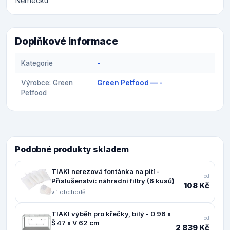
Německu
Doplňkové informace
Kategorie
-
Výrobce: Green
Green Petfood — -
Petfood
Podobné produkty skladem
TIAKI nerezová fontánka na pití -
od
Příslušenství: náhradní filtry (6 kusů)
108 Kč
v 1 obchodě
TIAKI výběh pro křečky, bílý - D 96 x
od
Š 47 x V 62 cm
2 839 Kč