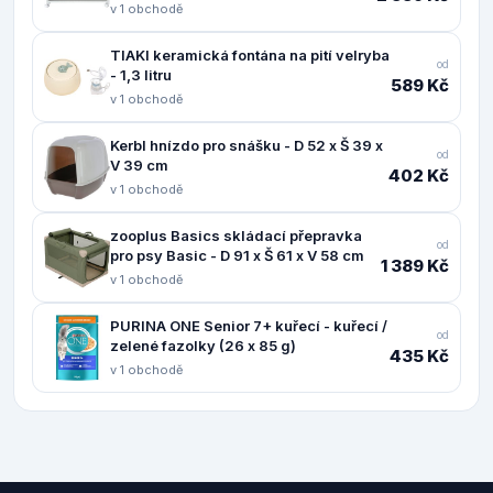
v 1 obchodě
TIAKI keramická fontána na pití velryba
od
- 1,3 litru
589 Kč
v 1 obchodě
Kerbl hnízdo pro snášku - D 52 x Š 39 x
od
V 39 cm
402 Kč
v 1 obchodě
zooplus Basics skládací přepravka
od
pro psy Basic - D 91 x Š 61 x V 58 cm
1 389 Kč
v 1 obchodě
PURINA ONE Senior 7+ kuřecí - kuřecí /
od
zelené fazolky (26 x 85 g)
435 Kč
v 1 obchodě