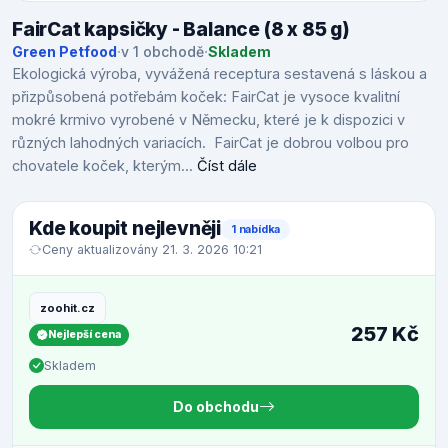
FairCat kapsičky - Balance (8 x 85 g)
Green Petfood
·
v 1 obchodě
·
Skladem
Ekologická výroba, vyvážená receptura sestavená s láskou a
přizpůsobená potřebám koček: FairCat je vysoce kvalitní
mokré krmivo vyrobené v Německu, které je k dispozici v
různých lahodných variacích. FairCat je dobrou volbou pro
chovatele koček, kterým...
Číst dále
Kde koupit nejlevněji
1 nabídka
Ceny aktualizovány 21. 3. 2026 10:21
zoohit.cz
257 Kč
Nejlepší cena
Skladem
Do obchodu