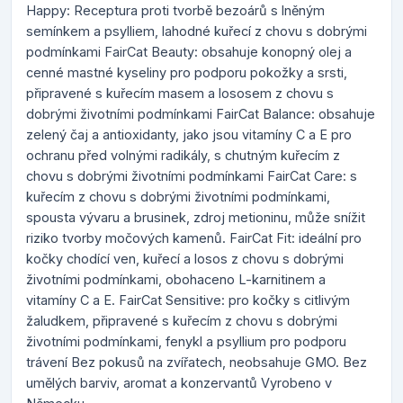
Happy: Receptura proti tvorbě bezoárů s lněným
semínkem a psylliem, lahodné kuřecí z chovu s dobrými
podmínkami FairCat Beauty: obsahuje konopný olej a
cenné mastné kyseliny pro podporu pokožky a srsti,
připravené s kuřecím masem a lososem z chovu s
dobrými životními podmínkami FairCat Balance: obsahuje
zelený čaj a antioxidanty, jako jsou vitamíny C a E pro
ochranu před volnými radikály, s chutným kuřecím z
chovu s dobrými životními podmínkami FairCat Care: s
kuřecím z chovu s dobrými životními podmínkami,
spousta vývaru a brusinek, zdroj metioninu, může snížit
riziko tvorby močových kamenů. FairCat Fit: ideální pro
kočky chodící ven, kuřecí a losos z chovu s dobrými
životními podmínkami, obohaceno L-karnitinem a
vitamíny C a E. FairCat Sensitive: pro kočky s citlivým
žaludkem, připravené s kuřecím z chovu s dobrými
životními podmínkami, fenykl a psyllium pro podporu
trávení Bez pokusů na zvířatech, neobsahuje GMO. Bez
umělých barviv, aromat a konzervantů Vyrobeno v