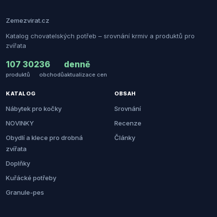
Zemezvirat.cz
Katalog chovatelských potřeb – srovnání krmiv a produktů pro
zvířata
107 302
36
denně
produktů
obchodů
aktualizace cen
KATALOG
OBSAH
Nábytek pro kočky
Srovnání
NOVINKY
Recenze
Obydlí a klece pro drobná
Články
zvířata
Doplňky
Kuřácké potřeby
Granule-pes