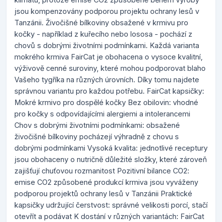
jsou kompenzovány podporou projektu ochrany lesů v
Tanzánii. Živočišné bílkoviny obsažené v krmivu pro
kočky - například z kuřecího nebo lososa - pochází z
chovů s dobrými životními podmínkami. Každá varianta
mokrého krmiva FairCat je obohacena o vysoce kvalitní,
výživově cenné suroviny, které mohou podporovat blaho
Vašeho tygříka na různých úrovních. Díky tomu najdete
správnou variantu pro každou potřebu. FairCat kapsičky:
Mokré krmivo pro dospělé kočky Bez obilovin: vhodné
pro kočky s odpovídajícími alergiemi a intolerancemi
Chov s dobrými životními podmínkami: obsažené
živočišné bílkoviny pocházejí výhradně z chovu s
dobrými podmínkami Vysoká kvalita: jednotlivé receptury
jsou obohaceny o nutričně důležité složky, které zároveň
zajišťují chuťovou rozmanitost Pozitivní bilance CO2:
emise CO2 způsobené produkcí krmiva jsou vyváženy
podporou projektů ochrany lesů v Tanzánii Praktické
kapsičky udržující čerstvost: správné velikosti porcí, stačí
otevřít a podávat K dostání v různých variantách: FairCat