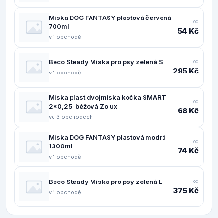
Miska DOG FANTASY plastová červená
od
700ml
54 Kč
v 1 obchodě
Beco Steady Miska pro psy zelená S
od
295 Kč
v 1 obchodě
Miska plast dvojmiska kočka SMART
od
2x0,25l béžová Zolux
68 Kč
ve 3 obchodech
Miska DOG FANTASY plastová modrá
od
1300ml
74 Kč
v 1 obchodě
Beco Steady Miska pro psy zelená L
od
375 Kč
v 1 obchodě