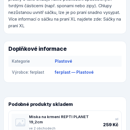
tvrdými částicemi (např. sponami nebo zipy). Chlupy
nezůstanou uvnitř sáčku, lze je po praní snadno vysypat.
Více informací o sáčku na praní XL najdete zde: Sáčky na
praní XL
Doplňkové informace
Kategorie
Plastové
Výrobce: ferplast
ferplast — Plastové
Podobné produkty skladem
Miska na krmení REPTI PLANET
od
19,2cm
259 Kč
ve 2 obchodech