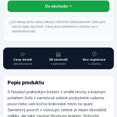
Do obchodu
Za nákup přes naše odkazy můžeme získat provizi. Cenu pro
vás to nijak neovlivní. Ceny jsou orientační a mohou se v
obchodech lišit.
Ceny denně
36 obchodů
Bez registrace
aktualizované
v porovnání
a zdarma
Popis produktu
S Ferplast praktickým košem z umělé hmoty a krásným
potahem Sofa v sametově zelené poskytnete vašemu
psovi nebo vaší kočce královské místo na spaní.
Sametový povrch v oslovující zelené je nejen obzvláště
měkký, ale také zaujme třpytivým leskem. Robustní