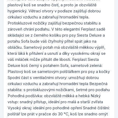
plastový koš se snadno čistí, a proto je obzvláště
hygienický. Větrací otvory v podlaze zajišťují dobrou
cirkulaci vzduchu a zabraňují hromadění tepla.
Protiskluzové nožičky zajišťují bezpečnou stabilitu a
zároveň chrání podlahu. V této elegantní Ferplast sadě
skládající se z černého košíku pro psy Siesta Deluxe a
potahu Sofa bude váš čtyřnohý přítel spát jako na
obláčku. Sametový potah má obzvláště měkkou výplň,
která láká k přitulení a usnutí a díky vysokému okraji se
váš miláček může přitulit dle libosti. Ferplast Siesta
Deluxe koš černý s potahem Sofa, sametově zelená:
Plastový koš se sametovým polštářkem pro psy a kočky
Spodní část s ventilačními otvory: umožňují dobrou
cirkulaci vzduchu a zabraňují hromadění tepla Bezpečná
stabilita: s protiskluzovými nožičkami, šetrné pro podlahu
Pohodlná podšívka: obzvláště měkká a hebká Nízký
vstup: snadný přístup, ideální pro malá a starší zvířata
Vysoký okraj: ideální pro pohodlné opření Snadné čištění:
polštář lze prát v pračce do 30 °C, koš lze snadno omýt