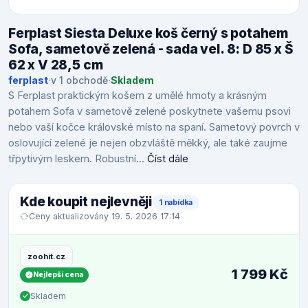
Ferplast Siesta Deluxe koš černý s potahem
Sofa, sametově zelená - sada vel. 8: D 85 x Š
62 x V 28,5 cm
ferplast
·
v 1 obchodě
·
Skladem
S Ferplast praktickým košem z umělé hmoty a krásným
potahem Sofa v sametově zelené poskytnete vašemu psovi
nebo vaší kočce královské místo na spaní. Sametový povrch v
oslovující zelené je nejen obzvláště měkký, ale také zaujme
třpytivým leskem. Robustní...
Číst dále
Kde koupit nejlevněji
1 nabídka
Ceny aktualizovány 19. 5. 2026 17:14
zoohit.cz
1 799 Kč
Nejlepší cena
Skladem