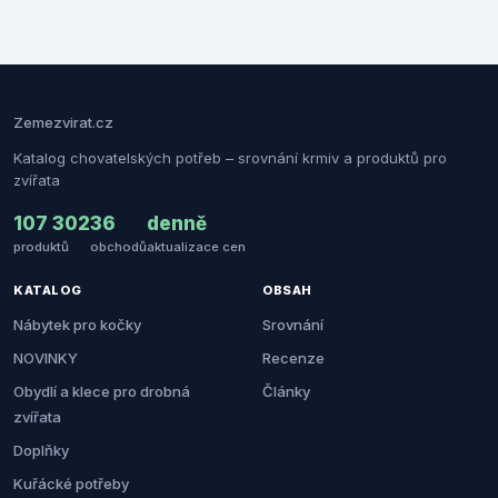
Zemezvirat.cz
Katalog chovatelských potřeb – srovnání krmiv a produktů pro
zvířata
107 302
36
denně
produktů
obchodů
aktualizace cen
KATALOG
OBSAH
Nábytek pro kočky
Srovnání
NOVINKY
Recenze
Obydlí a klece pro drobná
Články
zvířata
Doplňky
Kuřácké potřeby