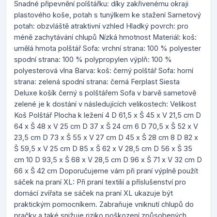
Snadné připevnění polštářku: díky zakřivenému okraji
plastového koše, potah s tunýlkem ke stažení Sametový
potah: obzvláště atraktivní vzhled Hladký povrch: pro
méně zachytávání chlupů Nízká hmotnost Materiál: koš:
umělá hmota polštář Sofa: vrchní strana: 100 % polyester
spodní strana: 100 % polypropylen výplň: 100 %
polyesterová vlna Barva: koš: černý polštář Sofa: horní
strana: zelená spodní strana: černá Ferplast Siesta
Deluxe košík černý s polštářem Sofa v barvě sametově
zelené je k dostání v následujících velikostech: Velikost
Koš Polštář Plocha k ležení 4 D 61,5 x Š 45 x V 21,5 cm D
64 x Š 48 x V 25 cm D 37 x Š 24 cm 6 D 70,5 x Š 52 x V
23,5 cm D 73 x Š 55 x V 27 cm D 45 x Š 28 cm 8 D 82 x
Š 59,5 x V 25 cm D 85 x Š 62 x V 28,5 cm D 56 x Š 35
cm 10 D 93,5 x Š 68 x V 28,5 cm D 96 x Š 71 x V 32 cm D
66 x Š 42 cm Doporučujeme vám při praní výplně použít
sáček na praní XL: Při praní textilií a příslušenství pro
domácí zvířata se sáček na praní XL ukazuje být
praktickým pomocníkem. Zabraňuje vniknutí chlupů do
pračky a také snižuje riziko poškození způsobených