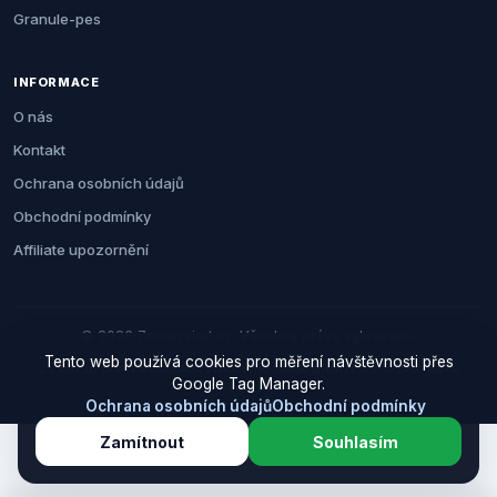
Granule-pes
INFORMACE
O nás
Kontakt
Ochrana osobních údajů
Obchodní podmínky
Affiliate upozornění
© 2026 Zemezvirat.cz. Všechna práva vyhrazena.
Tento web používá cookies pro měření návštěvnosti přes
Za nákup přes naše odkazy můžeme získat provizi. Cenu pro vás to
Google Tag Manager.
neovlivní.
Ochrana osobních údajů
Obchodní podmínky
Zamítnout
Souhlasím