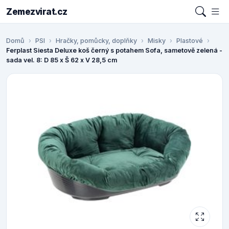
Zemezvirat.cz
Domů
PSI
Hračky, pomůcky, doplňky
Misky
Plastové
Ferplast Siesta Deluxe koš černý s potahem Sofa, sametově zelená -
sada vel. 8: D 85 x Š 62 x V 28,5 cm