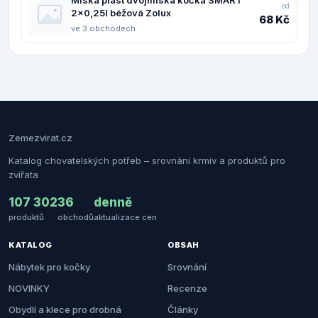
od
2x0,25l béžová Zolux
68 Kč
ve 3 obchodech
Zemezvirat.cz
Katalog chovatelských potřeb – srovnání krmiv a produktů pro
zvířata
107 302
36
denně
produktů
obchodů
aktualizace cen
KATALOG
OBSAH
Nábytek pro kočky
Srovnání
NOVINKY
Recenze
Obydlí a klece pro drobná
Články