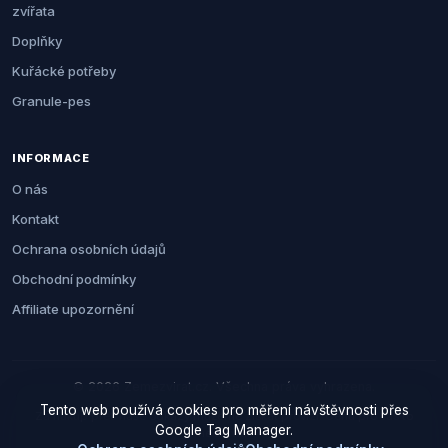
zvířata
Doplňky
Kuřácké potřeby
Granule-pes
INFORMACE
O nás
Kontakt
Ochrana osobních údajů
Obchodní podmínky
Affiliate upozornění
© 2026 Zemezvirat.cz. Všechna práva vyhrazena.
Tento web používá cookies pro měření návštěvnosti přes
Za nákup přes naše odkazy můžeme získat provizi. Cenu pro vás to
Google Tag Manager.
neovlivní.