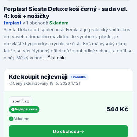
Ferplast Siesta Deluxe koš černý - sada vel.
4: koš + nožičky
ferplast
·
v 1 obchodě
·
Skladem
Siesta Deluxe od společnosti Ferplast je praktický vnitřní koš
pro vašeho domácího mazlíčka. Je vyroben z plastu, je
obzvláště hygienický a rychle se čistí. Koš má vysoký okraj,
takže se váš čtyřnohý přítel může pohodlně schoulit a opřít se
o něj. Mělký vchod...
Číst dále
Kde koupit nejlevněji
1 nabídka
Ceny aktualizovány 19. 5. 2026 17:21
zoohit.cz
544 Kč
Nejlepší cena
Skladem
Do obchodu