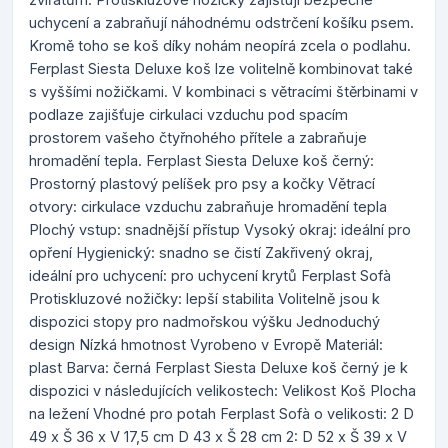
uchycení a zabraňují náhodnému odstrčení košíku psem.
Kromě toho se koš díky nohám neopírá zcela o podlahu.
Ferplast Siesta Deluxe koš lze volitelně kombinovat také
s vyššími nožičkami. V kombinaci s větracími štěrbinami v
podlaze zajišťuje cirkulaci vzduchu pod spacím
prostorem vašeho čtyřnohého přítele a zabraňuje
hromadění tepla. Ferplast Siesta Deluxe koš černý:
Prostorný plastový pelíšek pro psy a kočky Větrací
otvory: cirkulace vzduchu zabraňuje hromadění tepla
Plochý vstup: snadnější přístup Vysoký okraj: ideální pro
opření Hygienický: snadno se čistí Zakřivený okraj,
ideální pro uchycení: pro uchycení krytů Ferplast Sofà
Protiskluzové nožičky: lepší stabilita Volitelně jsou k
dispozici stopy pro nadmořskou výšku Jednoduchý
design Nízká hmotnost Vyrobeno v Evropě Materiál:
plast Barva: černá Ferplast Siesta Deluxe koš černý je k
dispozici v následujících velikostech: Velikost Koš Plocha
na ležení Vhodné pro potah Ferplast Sofà o velikosti: 2 D
49 x Š 36 x V 17,5 cm D 43 x Š 28 cm 2: D 52 x Š 39 x V