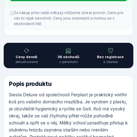
Za nákup přes naše odkazy můžeme získat provizi. Cenu pro
vás to nijak neovlivní. Ceny jsou orientační a mohou se v
obchodech lišit.
Ceny denně
36 obchodů
Bez registrace
aktualizované
v porovnání
a zdarma
Popis produktu
Siesta Deluxe od společnosti Ferplast je praktický vnitřní
koš pro vašeho domácího mazlíčka. Je vyroben z plastu,
je obzvláště hygienický a rychle se čistí. Koš má vysoký
okraj, takže se váš čtyřnohý přítel může pohodlně
schoulit a opřít se o něj. Mělký vchod usnadňuje přístup k
útulnému hnízdu zejména starším nebo menším
zvířatům. Protiskluzové nožičky zajišťují bezpečné