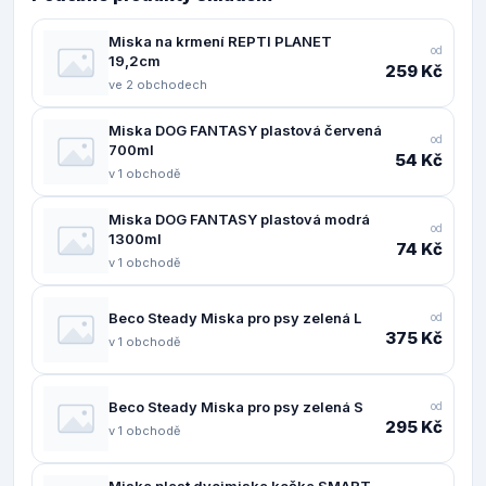
Miska na krmení REPTI PLANET
od
19,2cm
259 Kč
ve 2 obchodech
Miska DOG FANTASY plastová červená
od
700ml
54 Kč
v 1 obchodě
Miska DOG FANTASY plastová modrá
od
1300ml
74 Kč
v 1 obchodě
Beco Steady Miska pro psy zelená L
od
375 Kč
v 1 obchodě
Beco Steady Miska pro psy zelená S
od
295 Kč
v 1 obchodě
Miska plast dvojmiska kočka SMART