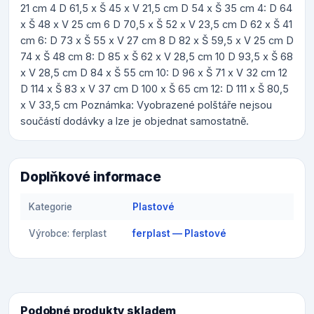
21 cm 4 D 61,5 x Š 45 x V 21,5 cm D 54 x Š 35 cm 4: D 64
x Š 48 x V 25 cm 6 D 70,5 x Š 52 x V 23,5 cm D 62 x Š 41
cm 6: D 73 x Š 55 x V 27 cm 8 D 82 x Š 59,5 x V 25 cm D
74 x Š 48 cm 8: D 85 x Š 62 x V 28,5 cm 10 D 93,5 x Š 68
x V 28,5 cm D 84 x Š 55 cm 10: D 96 x Š 71 x V 32 cm 12
D 114 x Š 83 x V 37 cm D 100 x Š 65 cm 12: D 111 x Š 80,5
x V 33,5 cm Poznámka: Vyobrazené polštáře nejsou
součástí dodávky a lze je objednat samostatně.
Doplňkové informace
Kategorie
Plastové
Výrobce: ferplast
ferplast — Plastové
Podobné produkty skladem