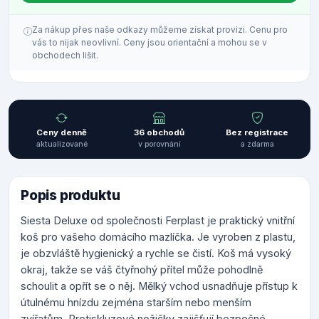
Za nákup přes naše odkazy můžeme získat provizi. Cenu pro
vás to nijak neovlivní. Ceny jsou orientační a mohou se v
obchodech lišit.
Ceny denně
36 obchodů
Bez registrace
aktualizované
v porovnání
a zdarma
Popis produktu
Siesta Deluxe od společnosti Ferplast je praktický vnitřní
koš pro vašeho domácího mazlíčka. Je vyroben z plastu,
je obzvláště hygienický a rychle se čistí. Koš má vysoký
okraj, takže se váš čtyřnohý přítel může pohodlně
schoulit a opřít se o něj. Mělký vchod usnadňuje přístup k
útulnému hnízdu zejména starším nebo menším
zvířatům. Protiskluzové nožičky zajišťují bezpečné