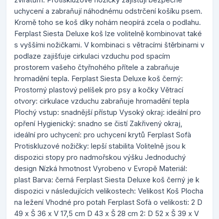
uchycení a zabraňují náhodnému odstrčení košíku psem.
Kromě toho se koš díky nohám neopírá zcela o podlahu.
Ferplast Siesta Deluxe koš lze volitelně kombinovat také
s vyššími nožičkami. V kombinaci s větracími štěrbinami v
podlaze zajišťuje cirkulaci vzduchu pod spacím
prostorem vašeho čtyřnohého přítele a zabraňuje
hromadění tepla. Ferplast Siesta Deluxe koš černý:
Prostorný plastový pelíšek pro psy a kočky Větrací
otvory: cirkulace vzduchu zabraňuje hromadění tepla
Plochý vstup: snadnější přístup Vysoký okraj: ideální pro
opření Hygienický: snadno se čistí Zakřivený okraj,
ideální pro uchycení: pro uchycení krytů Ferplast Sofà
Protiskluzové nožičky: lepší stabilita Volitelně jsou k
dispozici stopy pro nadmořskou výšku Jednoduchý
design Nízká hmotnost Vyrobeno v Evropě Materiál:
plast Barva: černá Ferplast Siesta Deluxe koš černý je k
dispozici v následujících velikostech: Velikost Koš Plocha
na ležení Vhodné pro potah Ferplast Sofà o velikosti: 2 D
49 x Š 36 x V 17,5 cm D 43 x Š 28 cm 2: D 52 x Š 39 x V