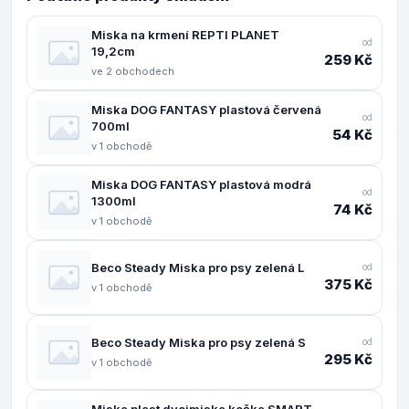
Miska na krmení REPTI PLANET
od
19,2cm
259 Kč
ve 2 obchodech
Miska DOG FANTASY plastová červená
od
700ml
54 Kč
v 1 obchodě
Miska DOG FANTASY plastová modrá
od
1300ml
74 Kč
v 1 obchodě
Beco Steady Miska pro psy zelená L
od
375 Kč
v 1 obchodě
Beco Steady Miska pro psy zelená S
od
295 Kč
v 1 obchodě
Miska plast dvojmiska kočka SMART