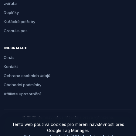
zvířata
Doplňky
Kuřácké potřeby
Granule-pes
INFORMACE
O nás
Kontakt
Ochrana osobních údajů
Obchodní podmínky
Affiliate upozornění
© 2026 Zemezvirat.cz. Všechna práva vyhrazena.
Tento web používá cookies pro měření návštěvnosti přes
Za nákup přes naše odkazy můžeme získat provizi. Cenu pro vás to
Google Tag Manager.
neovlivní.