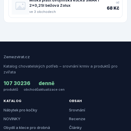
od
2x0,25l béžová Zolux
68 Kč
ve 3 obchodech
Zemezvirat.cz
Katalog chovatelských potřeb – srovnání krmiv a produktů pro
zvířata
107 302
36
denně
produktů
obchodů
aktualizace cen
KATALOG
OBSAH
Nábytek pro kočky
Srovnání
NOVINKY
Recenze
Obydlí a klece pro drobná
Články