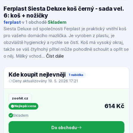
Ferplast Siesta Deluxe koš černý - sada vel.
6: koš + nožičky
ferplast
·
v 1 obchodě
·
Skladem
Siesta Deluxe od společnosti Ferplast je praktický vnitřní koš
pro vašeho domácího mazlíčka. Je vyroben z plastu, je
obzvláště hygienický a rychle se čistí. Koš má vysoký okraj,
takže se váš čtyřnohý přítel může pohodlně schoulit a opřít se
o něj. Mělký vchod...
Číst dále
Kde koupit nejlevněji
1 nabídka
Ceny aktualizovány 19. 5. 2026 17:21
zoohit.cz
614 Kč
Nejlepší cena
Skladem
Do obchodu