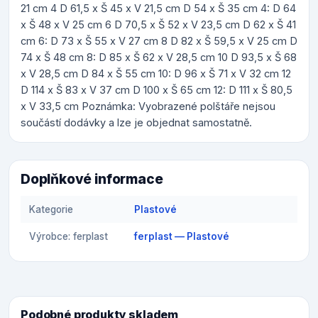
21 cm 4 D 61,5 x Š 45 x V 21,5 cm D 54 x Š 35 cm 4: D 64
x Š 48 x V 25 cm 6 D 70,5 x Š 52 x V 23,5 cm D 62 x Š 41
cm 6: D 73 x Š 55 x V 27 cm 8 D 82 x Š 59,5 x V 25 cm D
74 x Š 48 cm 8: D 85 x Š 62 x V 28,5 cm 10 D 93,5 x Š 68
x V 28,5 cm D 84 x Š 55 cm 10: D 96 x Š 71 x V 32 cm 12
D 114 x Š 83 x V 37 cm D 100 x Š 65 cm 12: D 111 x Š 80,5
x V 33,5 cm Poznámka: Vyobrazené polštáře nejsou
součástí dodávky a lze je objednat samostatně.
Doplňkové informace
Kategorie
Plastové
Výrobce: ferplast
ferplast — Plastové
Podobné produkty skladem