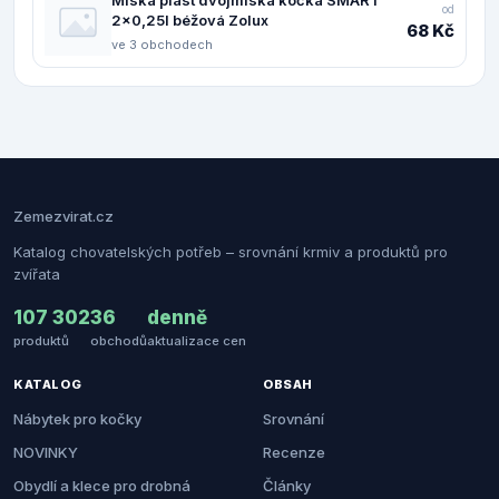
od
2x0,25l béžová Zolux
68 Kč
ve 3 obchodech
Zemezvirat.cz
Katalog chovatelských potřeb – srovnání krmiv a produktů pro
zvířata
107 302
36
denně
produktů
obchodů
aktualizace cen
KATALOG
OBSAH
Nábytek pro kočky
Srovnání
NOVINKY
Recenze
Obydlí a klece pro drobná
Články