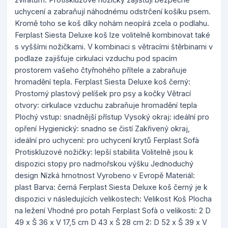
uchycení a zabraňují náhodnému odstrčení košíku psem.
Kromě toho se koš díky nohám neopírá zcela o podlahu.
Ferplast Siesta Deluxe koš lze volitelně kombinovat také
s vyššími nožičkami. V kombinaci s větracími štěrbinami v
podlaze zajišťuje cirkulaci vzduchu pod spacím
prostorem vašeho čtyřnohého přítele a zabraňuje
hromadění tepla. Ferplast Siesta Deluxe koš černý:
Prostorný plastový pelíšek pro psy a kočky Větrací
otvory: cirkulace vzduchu zabraňuje hromadění tepla
Plochý vstup: snadnější přístup Vysoký okraj: ideální pro
opření Hygienický: snadno se čistí Zakřivený okraj,
ideální pro uchycení: pro uchycení krytů Ferplast Sofà
Protiskluzové nožičky: lepší stabilita Volitelně jsou k
dispozici stopy pro nadmořskou výšku Jednoduchý
design Nízká hmotnost Vyrobeno v Evropě Materiál:
plast Barva: černá Ferplast Siesta Deluxe koš černý je k
dispozici v následujících velikostech: Velikost Koš Plocha
na ležení Vhodné pro potah Ferplast Sofà o velikosti: 2 D
49 x Š 36 x V 17,5 cm D 43 x Š 28 cm 2: D 52 x Š 39 x V