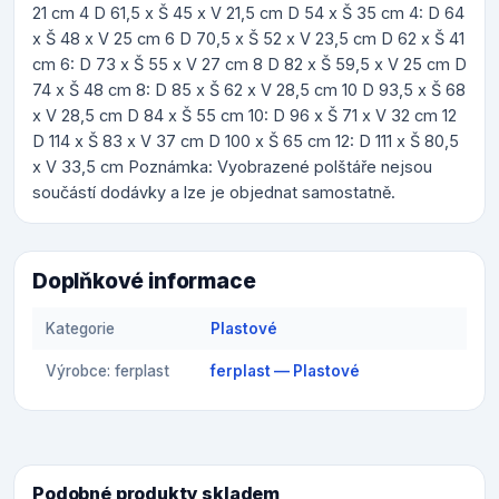
21 cm 4 D 61,5 x Š 45 x V 21,5 cm D 54 x Š 35 cm 4: D 64
x Š 48 x V 25 cm 6 D 70,5 x Š 52 x V 23,5 cm D 62 x Š 41
cm 6: D 73 x Š 55 x V 27 cm 8 D 82 x Š 59,5 x V 25 cm D
74 x Š 48 cm 8: D 85 x Š 62 x V 28,5 cm 10 D 93,5 x Š 68
x V 28,5 cm D 84 x Š 55 cm 10: D 96 x Š 71 x V 32 cm 12
D 114 x Š 83 x V 37 cm D 100 x Š 65 cm 12: D 111 x Š 80,5
x V 33,5 cm Poznámka: Vyobrazené polštáře nejsou
součástí dodávky a lze je objednat samostatně.
Doplňkové informace
Kategorie
Plastové
Výrobce: ferplast
ferplast — Plastové
Podobné produkty skladem