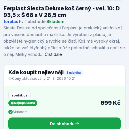
Ferplast Siesta Deluxe koš černý - vel. 10: D
93,5 x Š 68 x V 28,5 cm
ferplast
·
v 1 obchodě
·
Skladem
Siesta Deluxe od společnosti Ferplast je praktický vnitřní koš
pro vašeho domácího mazlíčka. Je vyroben z plastu, je
obzvláště hygienický a rychle se čistí. Koš má vysoký okraj,
takže se váš čtyřnohý přítel může pohodlně schoulit a opřít se
o něj. Mělký vchod...
Číst dále
Kde koupit nejlevněji
1 nabídka
Ceny aktualizovány 21. 3. 2026 10:21
zoohit.cz
699 Kč
Nejlepší cena
Skladem
Do obchodu