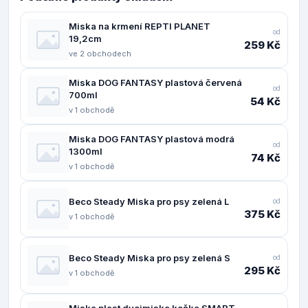
Miska na krmení REPTI PLANET
od
19,2cm
259 Kč
ve 2 obchodech
Miska DOG FANTASY plastová červená
od
700ml
54 Kč
v 1 obchodě
Miska DOG FANTASY plastová modrá
od
1300ml
74 Kč
v 1 obchodě
Beco Steady Miska pro psy zelená L
od
375 Kč
v 1 obchodě
Beco Steady Miska pro psy zelená S
od
295 Kč
v 1 obchodě
Miska plast dvojmiska kočka SMART