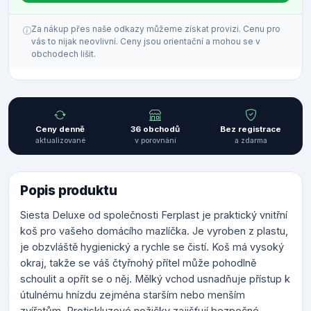
Za nákup přes naše odkazy můžeme získat provizi. Cenu pro
vás to nijak neovlivní. Ceny jsou orientační a mohou se v
obchodech lišit.
Ceny denně
36 obchodů
Bez registrace
aktualizované
v porovnání
a zdarma
Popis produktu
Siesta Deluxe od společnosti Ferplast je praktický vnitřní
koš pro vašeho domácího mazlíčka. Je vyroben z plastu,
je obzvláště hygienický a rychle se čistí. Koš má vysoký
okraj, takže se váš čtyřnohý přítel může pohodlně
schoulit a opřít se o něj. Mělký vchod usnadňuje přístup k
útulnému hnízdu zejména starším nebo menším
zvířatům. Protiskluzové nožičky zajišťují bezpečné