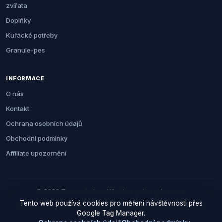
zvířata
Doplňky
Kuřácké potřeby
Granule-pes
INFORMACE
O nás
Kontakt
Ochrana osobních údajů
Obchodní podmínky
Affiliate upozornění
© 2026 Zemezvirat.cz. Všechna práva vyhrazena.
Tento web používá cookies pro měření návštěvnosti přes
Za nákup přes naše odkazy můžeme získat provizi. Cenu pro vás to
Google Tag Manager.
neovlivní.