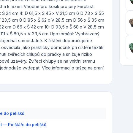
ocha k ležení Vhodné pro košík pro psy Ferplast
 Š 24 cm 4: D 61,5 x Š 45 x V 21,5 cm 6 D 73 x Š 55
V 23,5 cm 8 D 85 x Š 62 x V 28,5 cm D 56 x Š 35 cm
 32 cm D 66 x Š 42 cm 10: D 93,5 x Š 68 x V 28,5 cm
D 111 x Š 80,5 x V 33,5 cm Upozornění: Vyobrazený
j objednat samostatně. K čištění doporučujeme
svědčila jako praktický pomocník při čištění textilií
tí zvířecích chlupů do pračky a snižuje riziko
ové uzávěry. Zvířecí chlupy se na vnitřní stranu
e jednoduše vytřepat. Více informací o tašce na praní
ře do pelíšků
st — Polštáře do pelíšků