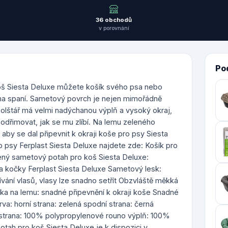
36 obchodů
v porovnání
Po
š Siesta Deluxe můžete košík svého psa nebo
na spaní. Sametový povrch je nejen mimořádně
olštář má velmi nadýchanou výplň a vysoký okraj,
podřimovat, jak se mu zlíbí. Na lemu zeleného
by se dal připevnit k okraji koše pro psy Siesta
o psy Ferplast Siesta Deluxe najdete zde: Košík pro
lený sametový potah pro koš Siesta Deluxe:
 a kočky Ferplast Siesta Deluxe Sametový lesk:
ívání vlasů, vlasy lze snadno setřít Obzvláště měkká
ka na lemu: snadné připevnění k okraji koše Snadné
rva: horní strana: zelená spodní strana: černá
í strana: 100% polypropylenové rouno výplň: 100%
tah pro koš Siesta Deluxe je k dispozici v