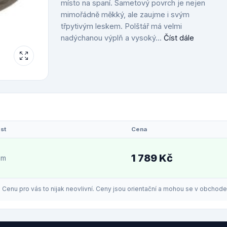
místo na spaní. Sametový povrch je nejen
mimořádně měkký, ale zaujme i svým
třpytivým leskem. Polštář má velmi
nadýchanou výplň a vysoký...
Číst dále
st
Cena
1 789 Kč
em
enu pro vás to nijak neovlivní. Ceny jsou orientační a mohou se v obchodech