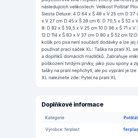
následujících velikostech: Velikost Polštář Pl
Siesta Deluxe: 4 D 64 x Š 48 x V 25 cm D 37 x
x V 27 cm D 45 x Š 28 cm 6: D 70,5 x Š 52 x 
8: D 82 x Š 59,5 x V 25 cm 10 D 96 x Š 71 x V
12 D 114 x Š 83 x V 37 cm D 80 x Š 52 cm 12:
košík pro psa není součástí dodávky a lze je
používat prací sáček XL: Taška na praní XL se o
a doplňků domácích mazlíčků. Zabraňuje vniknu
poškození tvrdými prvky, jako jsou spony a zip
tašky na praní nepřichytí, ale po vyprání je lz
XL naleznete zde: Pytel na praní XL
Doplňkové informace
Kategorie
Polštá
Výrobce: ferplast
ferpla