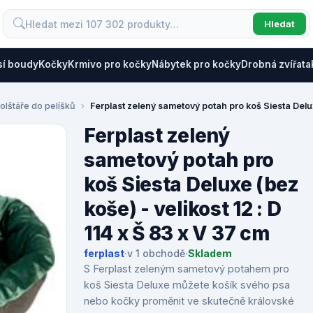
Hledat
sí boudy
Kočky
Krmivo pro kočky
Nábytek pro kočky
Drobná zvířata
olštáře do pelíšků
Ferplast zelený sametový potah pro koš Siesta Deluxe
Ferplast zelený
sametový potah pro
koš Siesta Deluxe (bez
koše) - velikost 12 : D
114 x Š 83 x V 37 cm
ferplast
·
v 1 obchodě
·
Skladem
S Ferplast zeleným sametový potahem pro
koš Siesta Deluxe můžete košík svého psa
nebo kočky proměnit ve skutečně královské