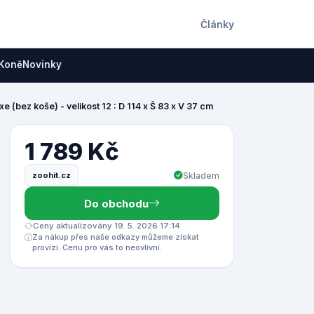
Články
Koně
Novinky
 (bez koše) - velikost 12 : D 114 x Š 83 x V 37 cm
1 789 Kč
zoohit.cz
Skladem
Do obchodu
Ceny aktualizovány 19. 5. 2026 17:14
Za nákup přes naše odkazy můžeme získat
provizi. Cenu pro vás to neovlivní.