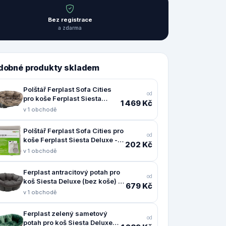
Bez registrace
a zdarma
dobné produkty skladem
Polštář Ferplast Sofa Cities
od
pro koše Ferplast Siesta
1 469 Kč
Deluxe - 10: L 96 x B 71 x H 32
v 1 obchodě
cm
Polštář Ferplast Sofa Cities pro
od
koše Ferplast Siesta Deluxe -
202 Kč
Užitečný doplněk: sáček na
v 1 obchodě
praní XL
Ferplast antracitový potah pro
od
koš Siesta Deluxe (bez koše) -
679 Kč
Velikost: 4: D 64 x Š 48 x V 25
v 1 obchodě
cm
Ferplast zelený sametový
od
potah pro koš Siesta Deluxe