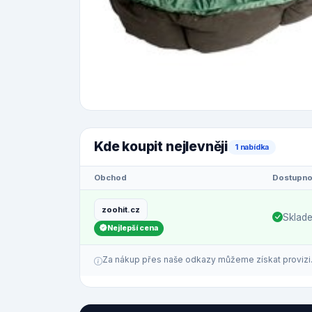
Kde koupit nejlevněji
1 nabídka
Obchod
Dostupno
zoohit.cz
Sklad
Nejlepší cena
Za nákup přes naše odkazy můžeme získat provizi. C