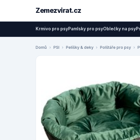
Zemezvirat.cz
Krmivo pro psy
Pamlsky pro psy
Oblečky na psy
P
Domů
PSI
Pelíšky & deky
Polštáře pro psy
P