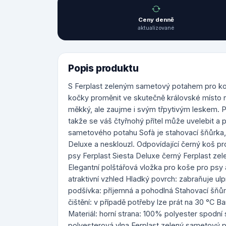
Ceny denně
aktualizované
Popis produktu
S Ferplast zeleným sametový potahem pro ko
kočky proměnit ve skutečně královské místo 
měkký, ale zaujme i svým třpytivým leskem. P
takže se váš čtyřnohý přítel může uvelebit a 
sametového potahu Sofà je stahovací šňůrka, a
Deluxe a nesklouzl. Odpovídající černý koš pr
psy Ferplast Siesta Deluxe černý Ferplast ze
Elegantní polštářová vložka pro koše pro psy
atraktivní vzhled Hladký povrch: zabraňuje ulp
podšívka: příjemná a pohodlná Stahovací šňůr
čištění: v případě potřeby lze prát na 30 °C Ba
Materiál: horní strana: 100% polyester spodn
polyesterová vlna Ferplast zelený sametový po