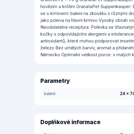
hovězím a krůtím GranataPet Suppenkasper: 
se s krmivem: balení na zkoušku s různými dru
jako poleva na hlavní krmivo Vysoký obsah vo
Neodolatelná receptura: Polévka se šťavnatý
kočky s odpovídajícími alergiemi a intolerance
antioxidantů, které mohou podporovat imunitní
železo Bez umělých barviv, aromat a přidanéh
Německo Optimální velikost porce: v malých k
Parametry
balení
24 x 7
Doplňkové informace