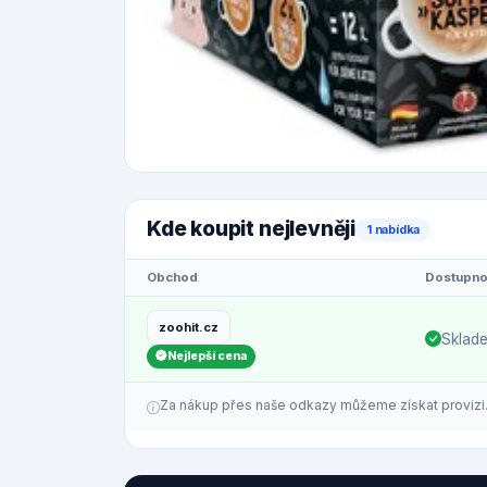
Kde koupit nejlevněji
1 nabídka
Obchod
Dostupno
zoohit.cz
Sklad
Nejlepší cena
Za nákup přes naše odkazy můžeme získat provizi. C