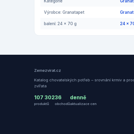
Kategorie
Grana
Výrobce: Granatapet
Granat
balení: 24 x 70 g
24 x 7
Zemezvirat.cz
Katalog chovatelských potřeb – srovnání krmiv a pro
zvířata
107 302
36
denně
produktů
obchodů
aktualizace cen