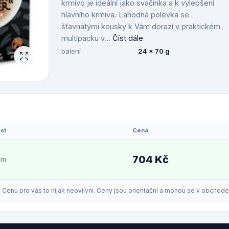
krmivo je ideální jako svačinka a k vylepšení
hlavního krmiva. Lahodná polévka se
šťavnatými kousky k Vám dorazí v praktickém
multipacku v...
Číst dále
balení
24 x 70 g
st
Cena
704 Kč
em
enu pro vás to nijak neovlivní. Ceny jsou orientační a mohou se v obchodech