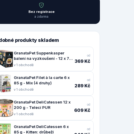
Bez registrace
a zdarma
dobné produkty skladem
GranataPet Suppenkasper
od
balení na vyzkoušení - 12 x 70
369 Kč
g (6 druhů)
v 1 obchodě
GranataPet Filet à la carte 6 x
od
85 g - Mix (4 druhy)
289 Kč
v 1 obchodě
GranataPet DeliCatessen 12 x
od
200 g - Telecí PUR
609 Kč
v 1 obchodě
GranataPet DeliCatessen 6 x
od
85 g - Kitten: drůbeží