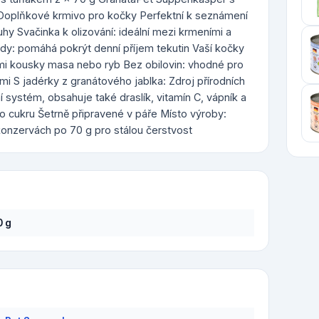
Doplňkové krmivo pro kočky Perfektní k seznámení
hy Svačinka k olizování: ideální mezi krmeními a
dy: pomáhá pokrýt denní příjem tekutin Vaší kočky
mi kousky masa nebo ryb Bez obilovin: vhodné pro
mi S jadérky z granátového jablka: Zdroj přírodních
 systém, obsahuje také draslík, vitamín C, vápník a
o cukru Šetrně připravené v páře Místo výroby:
onzervách po 70 g pro stálou čerstvost
0 g