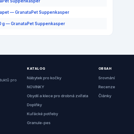
taPet Suppenkasper
apet — GranataPet Suppenkasper
0 g — GranataPet Suppenkasper
KATALOG
OBSAH
Nábytek pro kočky
Srovnání
duktů pro
NOVINKY
Recenze
Obydlí a klece pro drobná zvířata
Články
Doplňky
Kuřácké potřeby
Granule-pes