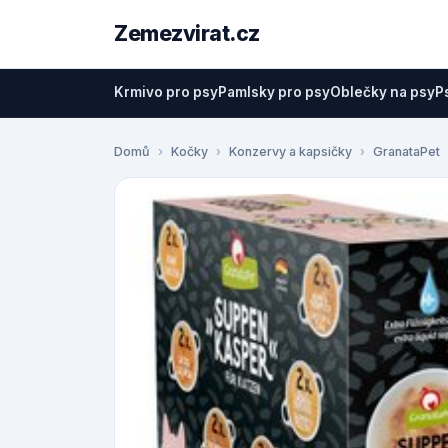
Zemezvirat.cz
Krmivo pro psy
Pamlsky pro psy
Oblečky na psy
P
Domů
Kočky
Konzervy a kapsičky
GranataPet