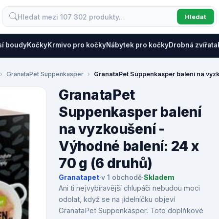
Hledat
sí boudy
Kočky
Krmivo pro kočky
Nábytek pro kočky
Drobná zvířata
GranataPet Suppenkasper
GranataPet Suppenkasper balení na vyzko
GranataPet
Suppenkasper balení
na vyzkoušení -
Výhodné balení: 24 x
70 g (6 druhů)
Granatapet
·
v 1 obchodě
·
Skladem
Ani ti nejvybíravější chlupáči nebudou moci
odolat, když se na jídelníčku objeví
GranataPet Suppenkasper. Toto doplňkové