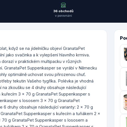
36 obchodů
v porovnání
Po
olat, když se na jídelníčku objeví GranataPet
í jako svačinka a k vylepšení hlavního krmiva.
dorazí v praktickém multipacku v různých
vání. GranataPet Suppenkasper se vyrábí v Německu
hly optimálně uchovat svou přirozenou chuť.
otřeby tekutin Vašeho tygříka. Polévka je vhodná
ení na zkoušku se 4 druhy obsahuje následující
s kuřecím 3 x 70 g GranataPet Suppenkasper s
enkasper s lososem 3 x 70 g GranataPet
6 druhy obsahuje následující varianty: 2 x 70 g
 GranataPet Suppenkasper s kuřecím a tuňákem 2 x
x 70 g GranataPet Suppenkasper s lososem a
 s tuňákem 2 x 70 g GranataPet Suppenkasper s