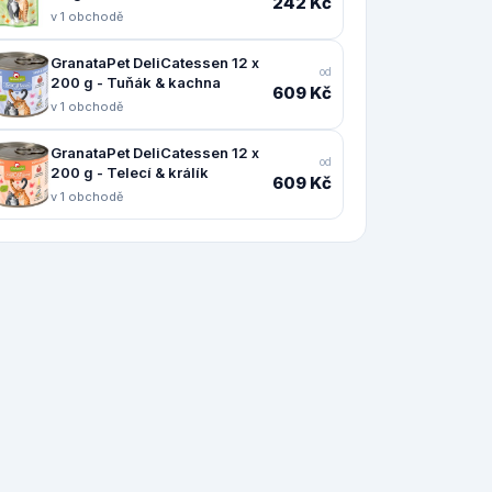
242 Kč
v 1 obchodě
GranataPet DeliCatessen 12 x
od
200 g - Tuňák & kachna
609 Kč
v 1 obchodě
GranataPet DeliCatessen 12 x
od
200 g - Telecí & králík
609 Kč
v 1 obchodě