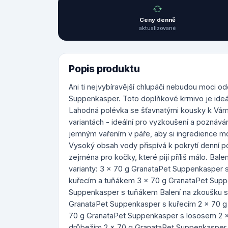
Ceny denně
aktualizované
Popis produktu
Ani ti nejvybíravější chlupáči nebudou moci od
Suppenkasper. Toto doplňkové krmivo je ideáln
Lahodná polévka se šťavnatými kousky k Vám 
variantách - ideální pro vyzkoušení a pozná
jemným vařením v páře, aby si ingredience mo
Vysoký obsah vody přispívá k pokrytí denní p
zejména pro kočky, které pijí příliš málo. Bal
varianty: 3 x 70 g GranataPet Suppenkasper 
kuřecím a tuňákem 3 x 70 g GranataPet Supp
Suppenkasper s tuňákem Balení na zkoušku se 
GranataPet Suppenkasper s kuřecím 2 x 70 g
70 g GranataPet Suppenkasper s lososem 2 
drůbežím 2 x 70 g GranataPet Suppenkasper