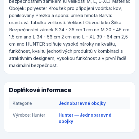
bezpečnostním zámkem (u velikostí M, L, L-XL) Materiál:
Obojek: polyester Kroužek pro připojení vodítka: kov,
poniklovaný Přezka a spona: umělá hmota Barva:
oranžová Tabulka velikostí: Velikost Obvod krku Šířka
Bezpečnostní zámek S 24 - 36 cm 1 cm ne M 30 - 46 cm
1,5 cm ano L 34 - 56 cm 2 cm ano L - XL 39 - 64 cm 2,5
cm ano HUNTER splňuje vysoké nároky na kvalitu,
funkčnost, kvalitu jednotlivých produktů v kombinaci s
atraktivním designem, vysokou funkčnost a v první řadě
maximální bezpečnost.
Doplňkové informace
Kategorie
Jednobarevné obojky
Výrobce: Hunter
Hunter — Jednobarevné
obojky