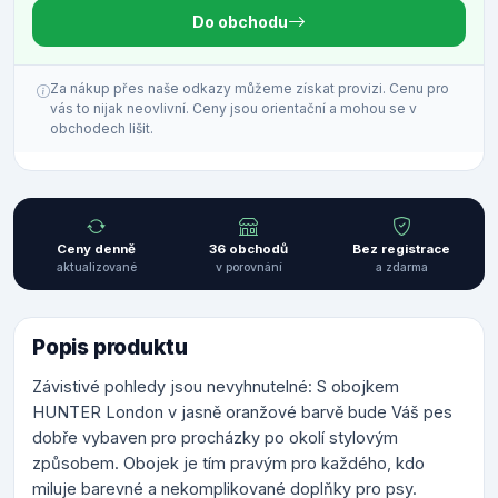
Do obchodu
Za nákup přes naše odkazy můžeme získat provizi. Cenu pro
vás to nijak neovlivní. Ceny jsou orientační a mohou se v
obchodech lišit.
Ceny denně
36 obchodů
Bez registrace
aktualizované
v porovnání
a zdarma
Popis produktu
Závistivé pohledy jsou nevyhnutelné: S obojkem
HUNTER London v jasně oranžové barvě bude Váš pes
dobře vybaven pro procházky po okolí stylovým
způsobem. Obojek je tím pravým pro každého, kdo
miluje barevné a nekomplikované doplňky pro psy.