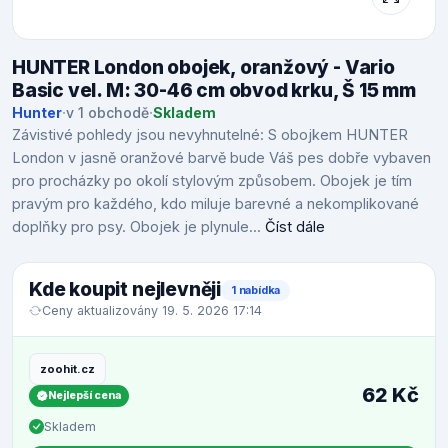
HUNTER London obojek, oranžový - Vario
Basic vel. M: 30-46 cm obvod krku, Š 15 mm
Hunter
·
v 1 obchodě
·
Skladem
Závistivé pohledy jsou nevyhnutelné: S obojkem HUNTER
London v jasně oranžové barvě bude Váš pes dobře vybaven
pro procházky po okolí stylovým způsobem. Obojek je tím
pravým pro každého, kdo miluje barevné a nekomplikované
doplňky pro psy. Obojek je plynule...
Číst dále
Kde koupit nejlevněji
1 nabídka
Ceny aktualizovány 19. 5. 2026 17:14
zoohit.cz
62 Kč
Nejlepší cena
Skladem