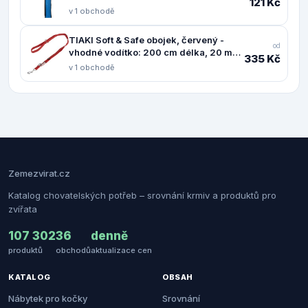
121 Kč
v 1 obchodě
TIAKI Soft & Safe obojek, červený -
od
vhodné vodítko: 200 cm délka, 20 mm
335 Kč
šířka
v 1 obchodě
Zemezvirat.cz
Katalog chovatelských potřeb – srovnání krmiv a produktů pro
zvířata
107 302
36
denně
produktů
obchodů
aktualizace cen
KATALOG
OBSAH
Nábytek pro kočky
Srovnání