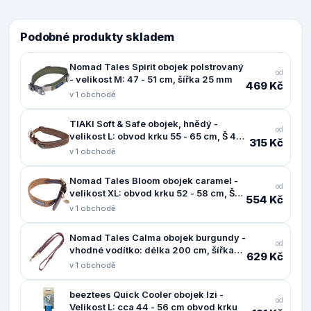
Podobné produkty skladem
Nomad Tales Spirit obojek polstrovaný
od
- velikost M: 47 - 51 cm, šířka 25 mm
469 Kč
v 1 obchodě
TIAKI Soft & Safe obojek, hnědý -
od
velikost L: obvod krku 55 - 65 cm, Š 45
315 Kč
mm
v 1 obchodě
Nomad Tales Bloom obojek caramel -
od
velikost XL: obvod krku 52 - 58 cm, Š
554 Kč
38 mm
v 1 obchodě
Nomad Tales Calma obojek burgundy -
od
vhodné vodítko: délka 200 cm, šířka
629 Kč
20 mm
v 1 obchodě
beeztees Quick Cooler obojek Izi -
od
Velikost L: cca 44 - 56 cm obvod krku