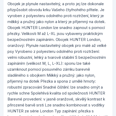
Obojek je plynule nastavitelný, a proto jej lze dokonale
přizpůsobit obvodu krku Vašeho čtyřnohého přítele. Je
vyroben z polyesteru odolného proti roztržení, který je
měkký a pružný jako nylon a který je příjemný na dotek.
Obojek HUNTER London lze snadno zapnout s pomocí
přezky. Velikosti M až L-XL jsou vybaveny praktickým
bezpečnostním zapínáním. Obojek HUNTER London,
oranžový: Plynule nastavitelný obojek pro malé až velké
psy Vyrobeno z polyesteru odolného proti roztržení:
velmi robustní, lehký a tvarově stabilní S bezpečnostním
zapínáním (velikost M, L, L-XL): sponu lze také
uzamknout pomocí posuvného zámku barevně
sladěného s obojkem Měkký a pružný: jako nylon,
příjemný na dotek Přezka a spona z umělé hmoty:
robustní zpracování Snadné čištění: lze snadno omýt a
rychle schne Spolehlivá kvalita od společnosti HUNTER
Barevné provedení: v jasně oranžové, skvělý kontrast k
přirozené barvě srsti Lze snadno kombinovat s vodítky
HUNTER ze série London Typ zapínání: přezka s