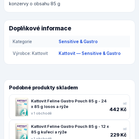
konzervy o obsahu 85 g
Doplňkové informace
Kategorie
Sensitive & Gastro
Výrobce: Kattovit
Kattovit — Sensitive & Gastro
Podobné produkty skladem
Kattovit Feline Gastro Pouch 85 g - 24
od
x 85 g losos a rýže
442 Kč
v 1 obchodě
Kattovit Feline Gastro Pouch 85 g - 12 x
od
85 g kuřecí a rýže
229 Kč
v 1 obchodě