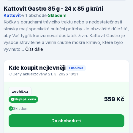
Kattovit Gastro 85 g - 24 x 85 g krůtí
Kattovit
·
v 1 obchodě
·
Skladem
Kočky s poruchami trávicího traktu nebo s nedostatečností
slinivky mají specifické nutriční potřeby. Je obzvláště důležité,
aby Váš tygřík konzumoval dostatek živin. Kattovit Gastro je
vysoce stravitelné a velmi chutné mokré krmivo, které bylo
vyvinuto...
Číst dále
Kde koupit nejlevněji
1 nabídka
Ceny aktualizovány 21. 3. 2026 10:21
zoohit.cz
559 Kč
Nejlepší cena
Skladem
Do obchodu