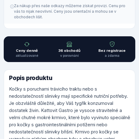
Za nákup přes naše odkazy můžeme získat provizi. Cenu pro
vás to nijak neovlivní. Ceny jsou orientační a mohou se v
obchodech lišit.
Ceny denně
36 obchodů
Bez registrace
aktualizované
v porovnání
a zdarma
Popis produktu
Kočky s poruchami trávicího traktu nebo s
nedostatečností slinivky mají specifické nutriční potřeby.
Je obzvláště důležité, aby Váš tygřík konzumoval
dostatek živin. Kattovit Gastro je vysoce stravitelné a
velmi chutné mokré krmivo, které bylo vyvinuto speciálně
pro kočky s gastrointestinálními potížemi nebo
nedostatečností slinivky břišní. Krmivo pro kočky se
vyznačuje nízkým obsahem tuku a obsahuje velmi