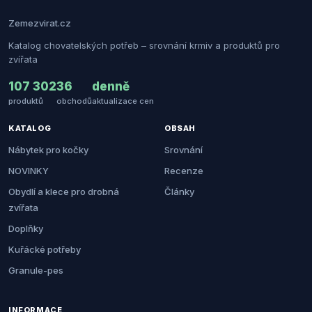
Zemezvirat.cz
Katalog chovatelských potřeb – srovnání krmiv a produktů pro
zvířata
107 302
36
denně
produktů
obchodů
aktualizace cen
KATALOG
OBSAH
Nábytek pro kočky
Srovnání
NOVINKY
Recenze
Obydlí a klece pro drobná
Články
zvířata
Doplňky
Kuřácké potřeby
Granule-pes
INFORMACE