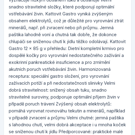
snadno stravitelné složky, které podporují optimální
vstřebávání živin. Kattovit Gastro vyniká zvýšeným
obsahem elektrolytů, což je důležité pro vyrovnání ztrát
minerálů, např. při zvracení nebo při průjmu. Jemná
paštika lahodně voní a chutná tak dobře, že dokonce
chlupáči se sníženou chutí k jídlu těžko odolávají. Kattovit
Gastro 12 x 85 g v přehledu: Dietní kompletní krmivo pro
dospělé kočky pro vyrovnání nedostatečného zažívání a
exokrinní pankreatické insuficience a pro zmírnění
akutních poruch vstřebávání živin. Harmonizovaná
receptura: speciální gastro složení, pro vyrovnání
zažívacích potíží a při nedostatečnosti slinivky Velmi
dobrá stravitelnost: snížený obsah tuku, snadno
stravitelné suroviny, podporuje optimální příjem živin v
případě poruch trávení Zvýšený obsah elektrolytů:
pomáhá vyrovnat rovnováhu tekutin a minerálů, například
v případě zvracení a průjmu Velmi chutné: jemná paštika
s lahodnou chutí, velmi dobrá akceptace i u mnoha koček
se sníženou chutí k jídlu Předporcované: praktické malé