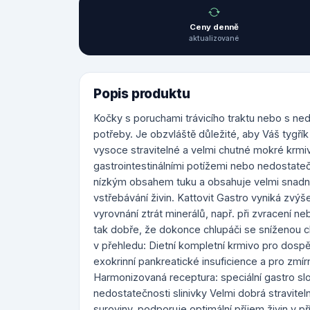
Ceny denně
aktualizované
Popis produktu
Kočky s poruchami trávicího traktu nebo s nedo
potřeby. Je obzvláště důležité, aby Váš tygřík
vysoce stravitelné a velmi chutné mokré krmiv
gastrointestinálními potížemi nebo nedostateč
nízkým obsahem tuku a obsahuje velmi snadno 
vstřebávání živin. Kattovit Gastro vyniká zvý
vyrovnání ztrát minerálů, např. při zvracení n
tak dobře, že dokonce chlupáči se sníženou chu
v přehledu: Dietní kompletní krmivo pro dosp
exokrinní pankreatické insuficience a pro zmír
Harmonizovaná receptura: speciální gastro slož
nedostatečnosti slinivky Velmi dobrá stravitel
suroviny, podporuje optimální příjem živin v p