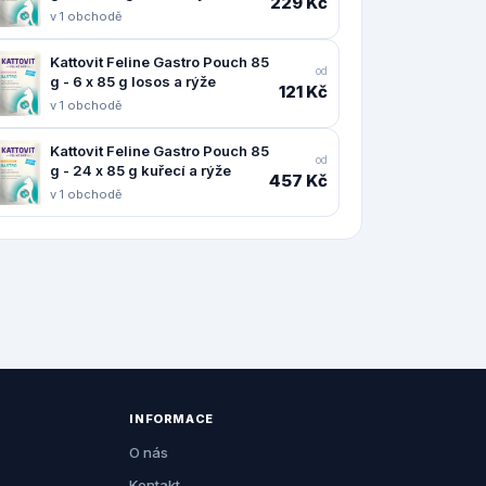
229 Kč
v 1 obchodě
Kattovit Feline Gastro Pouch 85
od
g - 6 x 85 g losos a rýže
121 Kč
v 1 obchodě
Kattovit Feline Gastro Pouch 85
od
g - 24 x 85 g kuřecí a rýže
457 Kč
v 1 obchodě
INFORMACE
O nás
Kontakt