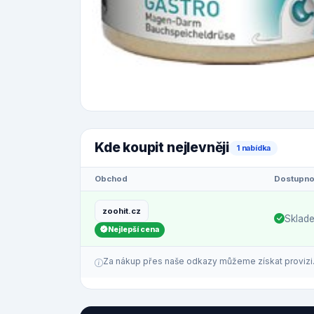
Kde koupit nejlevněji
1 nabídka
Obchod
Dostupno
zoohit.cz
Sklad
Nejlepší cena
Za nákup přes naše odkazy můžeme získat provizi. C