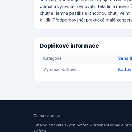
pomáhá vyrovnat rovnováhu tekutin a minerálů,
chutné: jemná paštika s lahodnou chutí, velm
k jídlu Předporcované: praktické malé konzer
Doplňkové informace
Kategorie
Sensit
Výrobce: Kattovit
Kattov
Zemezvirat.cz
Katalog chovatelských potřeb – srovnání krmiv a pro
zvířata