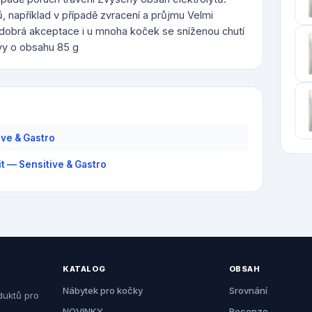
 například v případě zvracení a průjmu Velmi
i dobrá akceptace i u mnoha koček se sníženou chutí
vy o obsahu 85 g
ive & Gastro
it — Sensitive & Gastro
KATALOG
OBSAH
Nábytek pro kočky
Srovnání
duktů pro
NOVINKY
Recenze