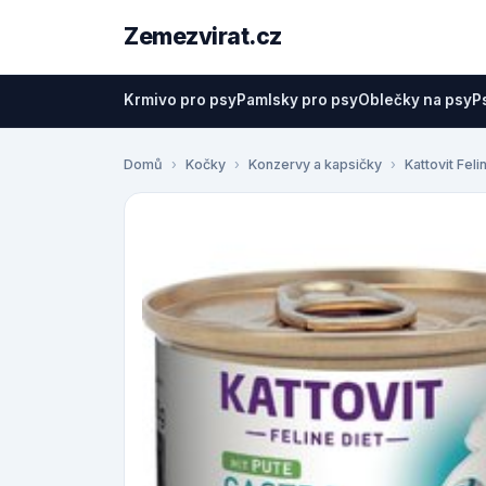
Zemezvirat.cz
Krmivo pro psy
Pamlsky pro psy
Oblečky na psy
P
Domů
Kočky
Konzervy a kapsičky
Kattovit Feli