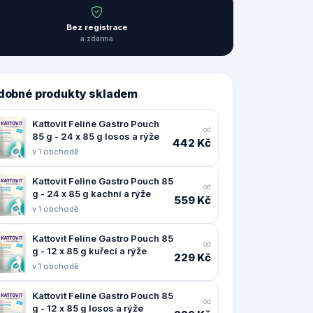
Bez registrace
a zdarma
dobné produkty skladem
Kattovit Feline Gastro Pouch
od
85 g - 24 x 85 g losos a rýže
442 Kč
v 1 obchodě
Kattovit Feline Gastro Pouch 85
od
g - 24 x 85 g kachní a rýže
559 Kč
v 1 obchodě
Kattovit Feline Gastro Pouch 85
od
g - 12 x 85 g kuřecí a rýže
229 Kč
v 1 obchodě
Kattovit Feline Gastro Pouch 85
od
g - 12 x 85 g losos a rýže