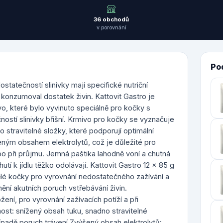
36 obchodů
v porovnání
Po
statečností slinivky mají specifické nutriční
 konzumoval dostatek živin. Kattovit Gastro je
o, které bylo vyvinuto speciálně pro kočky s
ností slinivky břišní. Krmivo pro kočky se vyznačuje
stravitelné složky, které podporují optimální
šeným obsahem elektrolytů, což je důležité pro
ebo při průjmu. Jemná paštika lahodně voní a chutná
tí k jídlu těžko odolávají. Kattovit Gastro 12 x 85 g
ělé kočky pro vyrovnání nedostatečného zažívání a
nění akutních poruch vstřebávání živin.
ení, pro vyrovnání zažívacích potíží a při
nost: snížený obsah tuku, snadno stravitelné
řípadě poruch trávení Zvýšený obsah elektrolytů: