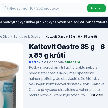
Hledat
sí boudy
Kočky
Krmivo pro kočky
Nábytek pro kočky
Drobná zvířata
ne Diet
Sensitive & Gastro
Kattovit Gastro 85 g - 6 x 85 g krůtí
Kattovit Gastro 85 g - 6
x 85 g krůtí
Kattovit
·
v 1 obchodě
·
Skladem
Kočky s poruchami trávicího traktu nebo s
nedostatečností slinivky mají specifické
nutriční potřeby. Je obzvláště důležité, aby
Váš tygřík konzumoval dostatek živin. Kattovit
Gastro je vysoce stravitelné a velmi chutné
mokré krmivo, které bylo vyvinuto...
Číst dále