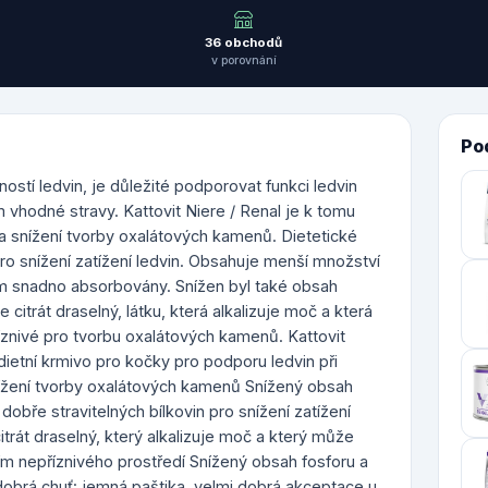
36 obchodů
v porovnání
Po
stí ledvin, je důležité podporovat funkci ledvin
hodné stravy. Kattovit Niere / Renal je k tomu
 a snížení tvorby oxalátových kamenů. Dietetické
ro snížení zatížení ledvin. Obsahuje menší množství
lem snadno absorbovány. Snížen byl také obsah
 citrát draselný, látku, která alkalizuje moč a která
íznivé pro tvorbu oxalátových kamenů. Kattovit
dietní krmivo pro kočky pro podporu ledvin při
nížení tvorby oxalátových kamenů Snížený obsah
dobře stravitelných bílkovin pro snížení zatížení
rát draselný, který alkalizuje moč a který může
ím nepříznivého prostředí Snížený obsah fosforu a
dobrá chuť: jemná paštika, velmi dobrá akceptace u