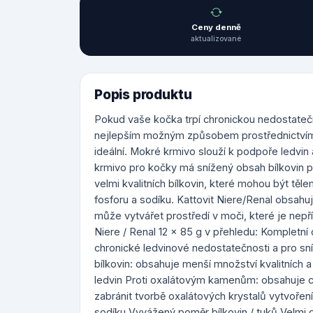
Ceny denně
aktualizované
Popis produktu
Pokud vaše kočka trpí chronickou nedostatečno
nejlepším možným způsobem prostřednictvím v
ideální. Mokré krmivo slouží k podpoře ledvin
krmivo pro kočky má snížený obsah bílkovin p
velmi kvalitních bílkovin, které mohou být tě
fosforu a sodíku. Kattovit Niere/Renal obsahuje
může vytvářet prostředí v moči, které je nepř
Niere / Renal 12 x 85 g v přehledu: Kompletní 
chronické ledvinové nedostatečnosti a pro s
bílkovin: obsahuje menší množství kvalitních a 
ledvin Proti oxalátovým kamenům: obsahuje cit
zabránit tvorbě oxalátových krystalů vytvořen
sodíku Vyvážený poměr bílkovin / tuků Velmi 