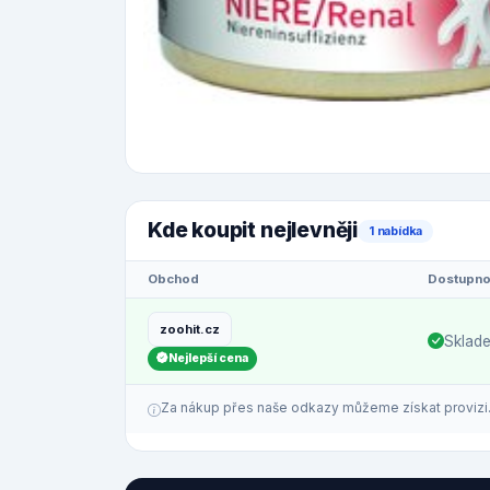
Kde koupit nejlevněji
1 nabídka
Obchod
Dostupno
zoohit.cz
Sklad
Nejlepší cena
Za nákup přes naše odkazy můžeme získat provizi. C