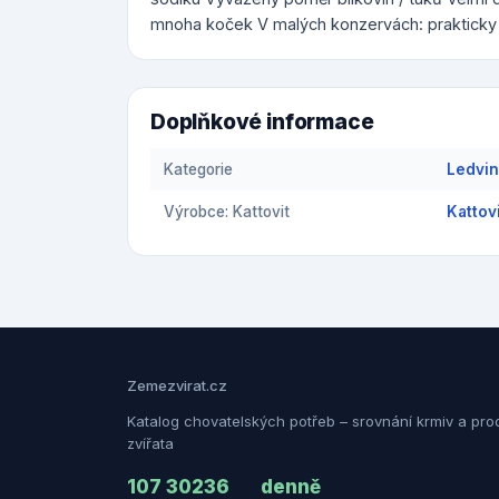
mnoha koček V malých konzervách: prakticky
Doplňkové informace
Kategorie
Ledvi
Výrobce: Kattovit
Kattov
Zemezvirat.cz
Katalog chovatelských potřeb – srovnání krmiv a pro
zvířata
107 302
36
denně