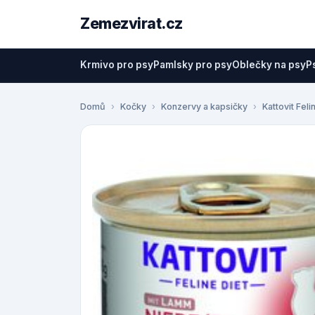
Zemezvirat.cz
Krmivo pro psy
Pamlsky pro psy
Oblečky na psy
P
Domů
Kočky
Konzervy a kapsičky
Kattovit Feli