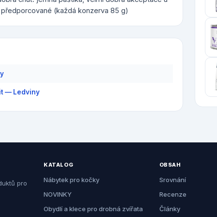
 předporcované (každá konzerva 85 g)
ny
it — Ledviny
KATALOG
OBSAH
Nábytek pro kočky
Srovnání
duktů pro
NOVINKY
Recenze
Obydlí a klece pro drobná zvířata
Články