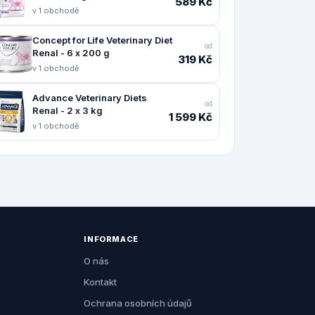
589 Kč
v 1 obchodě
Concept for Life Veterinary Diet
od
Renal - 6 x 200 g
319 Kč
v 1 obchodě
Advance Veterinary Diets
od
Renal - 2 x 3 kg
1 599 Kč
v 1 obchodě
INFORMACE
O nás
Kontakt
Ochrana osobních údajů