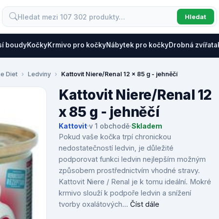
Hledat
sí boudy
Kočky
Krmivo pro kočky
Nábytek pro kočky
Drobná zvířata
ne Diet
Ledviny
Kattovit Niere/Renal 12 x 85 g - jehněčí
Kattovit Niere/Renal 12
x 85 g - jehněčí
Kattovit
·
v 1 obchodě
·
Skladem
Pokud vaše kočka trpí chronickou
nedostatečností ledvin, je důležité
podporovat funkci ledvin nejlepším možným
způsobem prostřednictvím vhodné stravy.
Kattovit Niere / Renal je k tomu ideální. Mokré
krmivo slouží k podpoře ledvin a snížení
tvorby oxalátových...
Číst dále