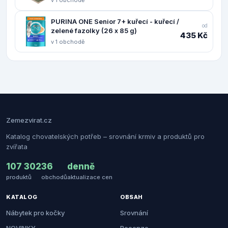
PURINA ONE Senior 7+ kuřecí - kuřecí /
od
zelené fazolky (26 x 85 g)
435 Kč
v 1 obchodě
Zemezvirat.cz
Katalog chovatelských potřeb – srovnání krmiv a produktů pro
zvířata
107 302
36
denně
produktů
obchodů
aktualizace cen
KATALOG
OBSAH
Nábytek pro kočky
Srovnání