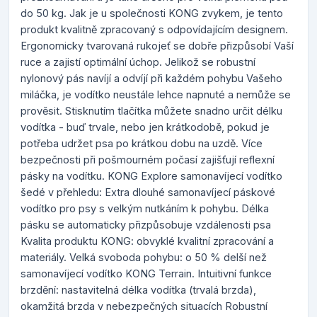
do 50 kg. Jak je u společnosti KONG zvykem, je tento
produkt kvalitně zpracovaný s odpovídajícím designem.
Ergonomicky tvarovaná rukojeť se dobře přizpůsobí Vaší
ruce a zajistí optimální úchop. Jelikož se robustní
nylonový pás navíjí a odvíjí při každém pohybu Vašeho
miláčka, je vodítko neustále lehce napnuté a nemůže se
prověsit. Stisknutím tlačítka můžete snadno určit délku
vodítka - buď trvale, nebo jen krátkodobě, pokud je
potřeba udržet psa po krátkou dobu na uzdě. Více
bezpečnosti při pošmourném počasí zajišťují reflexní
pásky na vodítku. KONG Explore samonavíjecí vodítko
šedé v přehledu: Extra dlouhé samonavíjecí páskové
vodítko pro psy s velkým nutkáním k pohybu. Délka
pásku se automaticky přizpůsobuje vzdálenosti psa
Kvalita produktu KONG: obvyklé kvalitní zpracování a
materiály. Velká svoboda pohybu: o 50 % delší než
samonavíjecí vodítko KONG Terrain. Intuitivní funkce
brzdění: nastavitelná délka vodítka (trvalá brzda),
okamžitá brzda v nebezpečných situacích Robustní