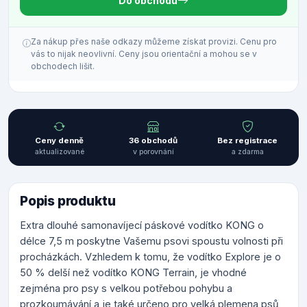
Do obchodu
Za nákup přes naše odkazy můžeme získat provizi. Cenu pro
vás to nijak neovlivní. Ceny jsou orientační a mohou se v
obchodech lišit.
Ceny denně
36 obchodů
Bez registrace
aktualizované
v porovnání
a zdarma
Popis produktu
Extra dlouhé samonavíjecí páskové vodítko KONG o
délce 7,5 m poskytne Vašemu psovi spoustu volnosti při
procházkách. Vzhledem k tomu, že vodítko Explore je o
50 % delší než vodítko KONG Terrain, je vhodné
zejména pro psy s velkou potřebou pohybu a
prozkoumávání a je také určeno pro velká plemena psů