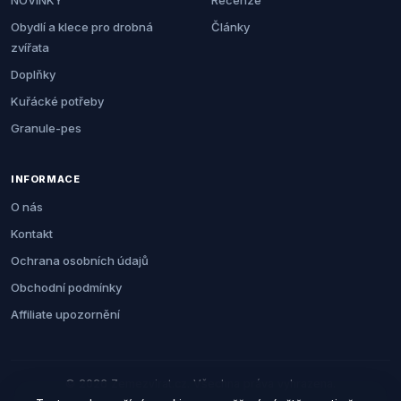
NOVINKY
Recenze
Obydlí a klece pro drobná
Články
zvířata
Doplňky
Kuřácké potřeby
Granule-pes
INFORMACE
O nás
Kontakt
Ochrana osobních údajů
Obchodní podmínky
Affiliate upozornění
© 2026 Zemezvirat.cz. Všechna práva vyhrazena.