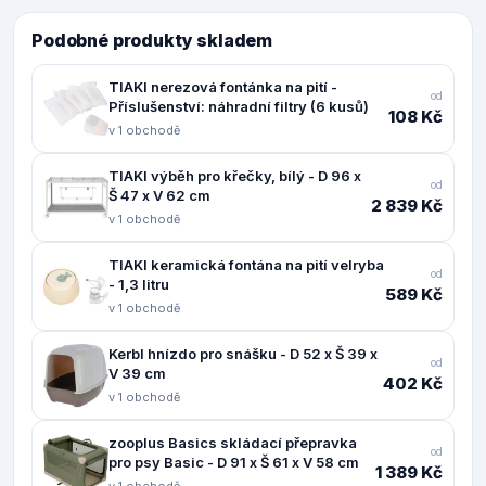
Podobné produkty skladem
TIAKI nerezová fontánka na pití -
od
Příslušenství: náhradní filtry (6 kusů)
108 Kč
v 1 obchodě
TIAKI výběh pro křečky, bílý - D 96 x
od
Š 47 x V 62 cm
2 839 Kč
v 1 obchodě
TIAKI keramická fontána na pití velryba
od
- 1,3 litru
589 Kč
v 1 obchodě
Kerbl hnízdo pro snášku - D 52 x Š 39 x
od
V 39 cm
402 Kč
v 1 obchodě
zooplus Basics skládací přepravka
od
pro psy Basic - D 91 x Š 61 x V 58 cm
1 389 Kč
v 1 obchodě