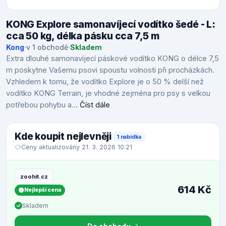
KONG Explore samonavíjecí vodítko šedé - L:
cca 50 kg, délka pásku cca 7,5 m
Kong
·
v 1 obchodě
·
Skladem
Extra dlouhé samonavíjecí páskové vodítko KONG o délce 7,5
m poskytne Vašemu psovi spoustu volnosti při procházkách.
Vzhledem k tomu, že vodítko Explore je o 50 % delší než
vodítko KONG Terrain, je vhodné zejména pro psy s velkou
potřebou pohybu a...
Číst dále
Kde koupit nejlevněji
1 nabídka
Ceny aktualizovány 21. 3. 2026 10:21
zoohit.cz
614 Kč
Nejlepší cena
Skladem