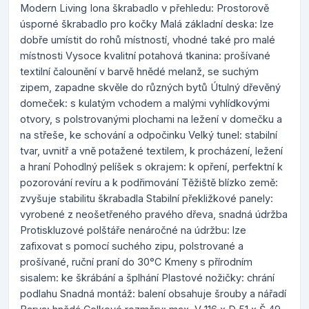
Modern Living Iona škrabadlo v přehledu: Prostorově
úsporné škrabadlo pro kočky Malá základní deska: lze
dobře umístit do rohů místností, vhodné také pro malé
místnosti Vysoce kvalitní potahová tkanina: prošívané
textilní čalounění v barvě hnědé melanž, se suchým
zipem, zapadne skvěle do různých bytů Útulný dřevěný
domeček: s kulatým vchodem a malými vyhlídkovými
otvory, s polstrovanými plochami na ležení v domečku a
na střeše, ke schování a odpočinku Velký tunel: stabilní
tvar, uvnitř a vně potažené textilem, k procházení, ležení
a hraní Pohodlný pelíšek s okrajem: k opření, perfektní k
pozorování revíru a k podřimování Těžiště blízko země:
zvyšuje stabilitu škrabadla Stabilní překližkové panely:
vyrobené z neošetřeného pravého dřeva, snadná údržba
Protiskluzové polštáře nenáročné na údržbu: lze
zafixovat s pomocí suchého zipu, polstrované a
prošívané, ruční praní do 30°C Kmeny s přírodním
sisalem: ke škrábání a šplhání Plastové nožičky: chrání
podlahu Snadná montáž: balení obsahuje šrouby a nářadí