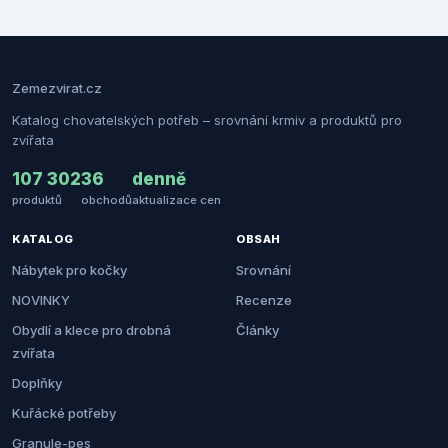
Zemezvirat.cz
Katalog chovatelských potřeb – srovnání krmiv a produktů pro
zvířata
107 302
36
denně
produktů
obchodů
aktualizace cen
KATALOG
OBSAH
Nábytek pro kočky
Srovnání
NOVINKY
Recenze
Obydlí a klece pro drobná
Články
zvířata
Doplňky
Kuřácké potřeby
Granule-pes