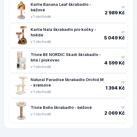
Karlie Banana Leaf škrabadlo -
od
béžové
2 989 Kč
v 1 obchodě
Karlie Nala škrabadlo pro kočky -
od
hnědé
5 049 Kč
v 1 obchodě
Trixie BE NORDIC Skadi škrabadlo -
od
bílá / pískovec
4 599 Kč
v 1 obchodě
Natural Paradise škrabadlo Orchid M
od
- krémové
1 394 Kč
v 1 obchodě
Trixie Boho škrabadlo - béžové
od
2 069 Kč
v 1 obchodě