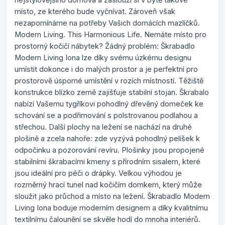
místo, ze kterého bude vyčnívat. Zároveň však
nezapomínáme na potřeby Vašich domácích mazlíčků.
Modern Living. This Harmonious Life. Nemáte místo pro
prostorný kočičí nábytek? Žádný problém: Škrabadlo
Modern Living Iona lze díky svému úzkému designu
umístit dokonce i do malých prostor a je perfektní pro
prostorově úsporné umístění v rozích místností. Těžiště
konstrukce blízko země zajišťuje stabilní stojan. Škrabalo
nabízí Vašemu tygříkovi pohodlný dřevěný domeček ke
schování se a podřimování s polstrovanou podlahou a
střechou. Další plochy na ležení se nachází na druhé
plošině a zcela nahoře: zde vyzývá pohodlný pelíšek k
odpočinku a pozorování revíru. Plošinky jsou propojené
stabilními škrabacími kmeny s přírodním sisalem, které
jsou ideální pro péči o drápky. Velkou výhodou je
rozměrný hrací tunel nad kočičím domkem, který může
sloužit jako průchod a místo na ležení. Škrabadlo Modern
Living Iona boduje moderním designem a díky kvalitnímu
textilnímu čalounění se skvěle hodí do mnoha interiérů.