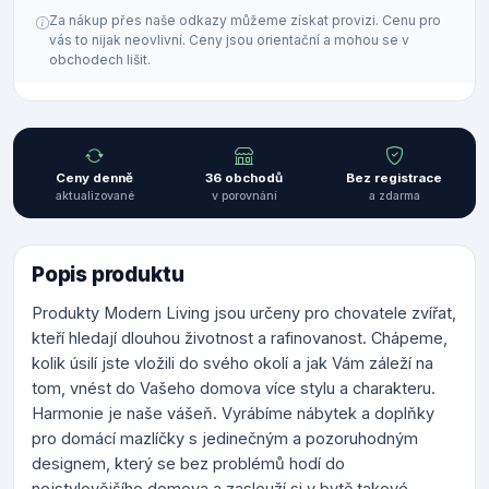
Za nákup přes naše odkazy můžeme získat provizi. Cenu pro
vás to nijak neovlivní. Ceny jsou orientační a mohou se v
obchodech lišit.
Ceny denně
36 obchodů
Bez registrace
aktualizované
v porovnání
a zdarma
Popis produktu
Produkty Modern Living jsou určeny pro chovatele zvířat,
kteří hledají dlouhou životnost a rafinovanost. Chápeme,
kolik úsilí jste vložili do svého okolí a jak Vám záleží na
tom, vnést do Vašeho domova více stylu a charakteru.
Harmonie je naše vášeň. Vyrábíme nábytek a doplňky
pro domácí mazlíčky s jedinečným a pozoruhodným
designem, který se bez problémů hodí do
nejstylovějšího domova a zaslouží si v bytě takové