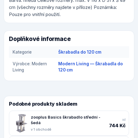
Barva: hnědá Celkové rozměry: max. V 116 x D 51 x Š 49
cm (všechny rozměry najdete v příloze) Poznámka:
Pouze pro vnitřní použití.
Doplňkové informace
Kategorie
Škrabadla do 120 cm
Výrobce: Modern
Modern Living — Škrabadla do
Living
120 cm
Podobné produkty skladem
zooplus Basics škrabadlo střední -
od
šedá
744 Kč
v 1 obchodě