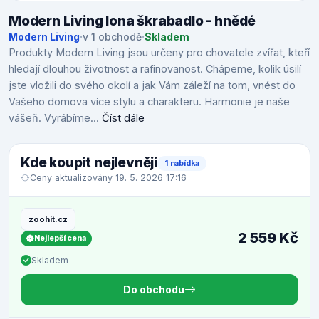
Modern Living Iona škrabadlo - hnědé
Modern Living
·
v 1 obchodě
·
Skladem
Produkty Modern Living jsou určeny pro chovatele zvířat, kteří
hledají dlouhou životnost a rafinovanost. Chápeme, kolik úsilí
jste vložili do svého okolí a jak Vám záleží na tom, vnést do
Vašeho domova více stylu a charakteru. Harmonie je naše
vášeň. Vyrábíme...
Číst dále
Kde koupit nejlevněji
1 nabídka
Ceny aktualizovány 19. 5. 2026 17:16
zoohit.cz
2 559 Kč
Nejlepší cena
Skladem
Do obchodu