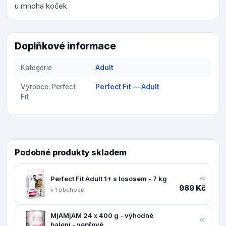
u mnoha koček
Doplňkové informace
Kategorie
Adult
Výrobce: Perfect
Perfect Fit — Adult
Fit
Podobné produkty skladem
Perfect Fit Adult 1+ s lososem - 7 kg
od
989 Kč
v 1 obchodě
MjAMjAM 24 x 400 g - výhodné
od
balení - vepřové