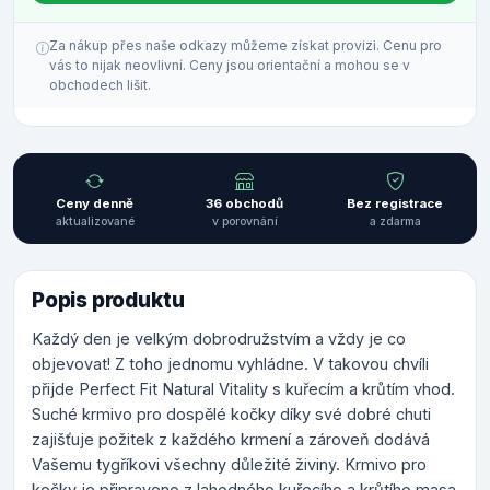
Za nákup přes naše odkazy můžeme získat provizi. Cenu pro
vás to nijak neovlivní. Ceny jsou orientační a mohou se v
obchodech lišit.
Ceny denně
36 obchodů
Bez registrace
aktualizované
v porovnání
a zdarma
Popis produktu
Každý den je velkým dobrodružstvím a vždy je co
objevovat! Z toho jednomu vyhládne. V takovou chvíli
přijde Perfect Fit Natural Vitality s kuřecím a krůtím vhod.
Suché krmivo pro dospělé kočky díky své dobré chuti
zajišťuje požitek z každého krmení a zároveň dodává
Vašemu tygříkovi všechny důležité živiny. Krmivo pro
kočky je připraveno z lahodného kuřecího a krůtího masa