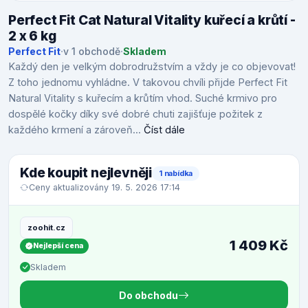
Perfect Fit Cat Natural Vitality kuřecí a krůtí -
2 x 6 kg
Perfect Fit
·
v 1 obchodě
·
Skladem
Každý den je velkým dobrodružstvím a vždy je co objevovat!
Z toho jednomu vyhládne. V takovou chvíli přijde Perfect Fit
Natural Vitality s kuřecím a krůtím vhod. Suché krmivo pro
dospělé kočky díky své dobré chuti zajišťuje požitek z
každého krmení a zároveň...
Číst dále
Kde koupit nejlevněji
1 nabídka
Ceny aktualizovány 19. 5. 2026 17:14
zoohit.cz
1 409 Kč
Nejlepší cena
Skladem
Do obchodu