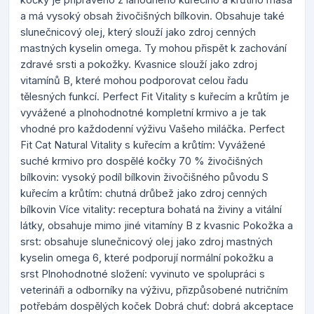
a má vysoký obsah živočišných bílkovin. Obsahuje také
slunečnicový olej, který slouží jako zdroj cenných
mastných kyselin omega. Ty mohou přispět k zachování
zdravé srsti a pokožky. Kvasnice slouží jako zdroj
vitamínů B, které mohou podporovat celou řadu
tělesných funkcí. Perfect Fit Vitality s kuřecím a krůtím je
vyvážené a plnohodnotné kompletní krmivo a je tak
vhodné pro každodenní výživu Vašeho miláčka. Perfect
Fit Cat Natural Vitality s kuřecím a krůtím: Vyvážené
suché krmivo pro dospělé kočky 70 % živočišných
bílkovin: vysoký podíl bílkovin živočišného původu S
kuřecím a krůtím: chutná drůbež jako zdroj cenných
bílkovin Více vitality: receptura bohatá na živiny a vitální
látky, obsahuje mimo jiné vitamíny B z kvasnic Pokožka a
srst: obsahuje slunečnicový olej jako zdroj mastných
kyselin omega 6, které podporují normální pokožku a
srst Plnohodnotné složení: vyvinuto ve spolupráci s
veterináři a odborníky na výživu, přizpůsobené nutričním
potřebám dospělých koček Dobrá chuť: dobrá akceptace