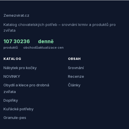
Zemezvirat.cz
Katalog chovatelských potřeb – srovnání krmiv a produktů pro
zvířata
107 302
36
denně
produktů
obchodů
aktualizace cen
KATALOG
OBSAH
Nábytek pro kočky
Srovnání
NOVINKY
Recenze
Obydlí a klece pro drobná
Články
zvířata
Doplňky
Kuřácké potřeby
Granule-pes