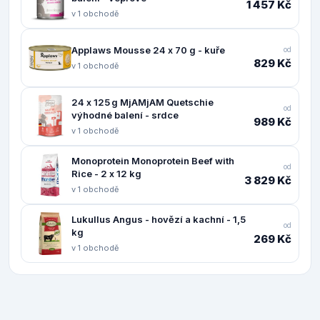
1 457 Kč
v 1 obchodě
Applaws Mousse 24 x 70 g - kuře
od
829 Kč
v 1 obchodě
24 x 125 g MjAMjAM Quetschie
od
výhodné balení - srdce
989 Kč
v 1 obchodě
Monoprotein Monoprotein Beef with
od
Rice - 2 x 12 kg
3 829 Kč
v 1 obchodě
Lukullus Angus - hovězí a kachní - 1,5
od
kg
269 Kč
v 1 obchodě