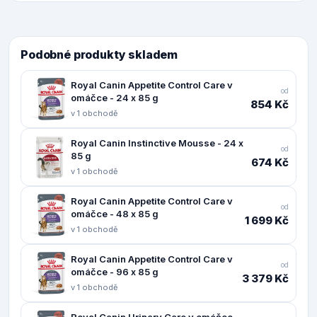
Podobné produkty skladem
Royal Canin Appetite Control Care v
od
omáčce - 24 x 85 g
854 Kč
v 1 obchodě
Royal Canin Instinctive Mousse - 24 x
od
85 g
674 Kč
v 1 obchodě
Royal Canin Appetite Control Care v
od
omáčce - 48 x 85 g
1 699 Kč
v 1 obchodě
Royal Canin Appetite Control Care v
od
omáčce - 96 x 85 g
3 379 Kč
v 1 obchodě
Royal Canin Urinary Care v omáčce -