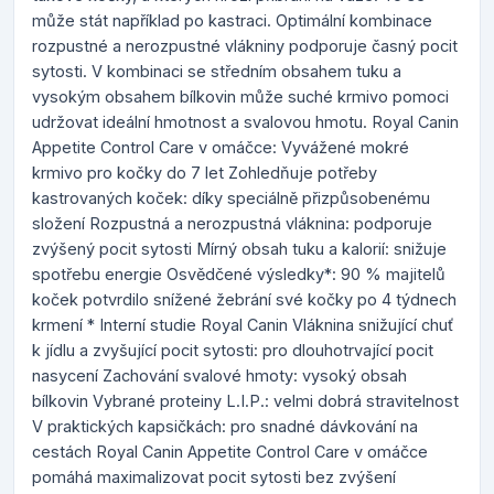
může stát například po kastraci. Optimální kombinace
rozpustné a nerozpustné vlákniny podporuje časný pocit
sytosti. V kombinaci se středním obsahem tuku a
vysokým obsahem bílkovin může suché krmivo pomoci
udržovat ideální hmotnost a svalovou hmotu. Royal Canin
Appetite Control Care v omáčce: Vyvážené mokré
krmivo pro kočky do 7 let Zohledňuje potřeby
kastrovaných koček: díky speciálně přizpůsobenému
složení Rozpustná a nerozpustná vláknina: podporuje
zvýšený pocit sytosti Mírný obsah tuku a kalorií: snižuje
spotřebu energie Osvědčené výsledky*: 90 % majitelů
koček potvrdilo snížené žebrání své kočky po 4 týdnech
krmení * Interní studie Royal Canin Vláknina snižující chuť
k jídlu a zvyšující pocit sytosti: pro dlouhotrvající pocit
nasycení Zachování svalové hmoty: vysoký obsah
bílkovin Vybrané proteiny L.I.P.: velmi dobrá stravitelnost
V praktických kapsičkách: pro snadné dávkování na
cestách Royal Canin Appetite Control Care v omáčce
pomáhá maximalizovat pocit sytosti bez zvýšení