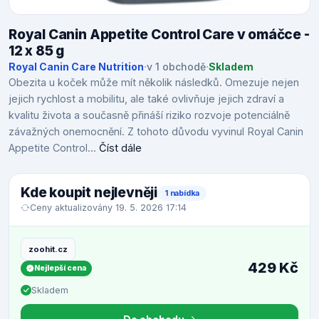
Royal Canin Appetite Control Care v omáčce -
12 x 85 g
Royal Canin Care Nutrition
·
v 1 obchodě
·
Skladem
Obezita u koček může mít několik následků. Omezuje nejen
jejich rychlost a mobilitu, ale také ovlivňuje jejich zdraví a
kvalitu života a současně přináší riziko rozvoje potenciálně
závažných onemocnění. Z tohoto důvodu vyvinul Royal Canin
Appetite Control...
Číst dále
Kde koupit nejlevněji
1 nabídka
Ceny aktualizovány 19. 5. 2026 17:14
zoohit.cz
429 Kč
Nejlepší cena
Skladem