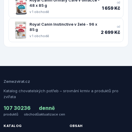
od
48 x 85 g
1 659 Kč
v 1 obchodě
Royal Canin Instinctive v želé - 96 x
od
85 g
2 699 Kč
v 1 obchodě
Zemezvirat.cz
Katalog chovatelských potřeb – srovnání krmiv a produktů pro
zvířata
107 302
36
denně
produktů
obchodů
aktualizace cen
KATALOG
OBSAH