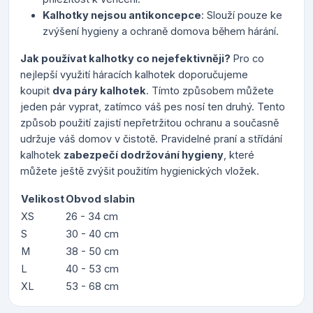
Kalhotky nejsou antikoncepce
: Slouží pouze ke
zvýšení hygieny a ochraně domova během hárání.
Jak používat kalhotky co nejefektivněji?
Pro co
nejlepší využití háracích kalhotek doporučujeme
koupit
dva páry kalhotek
. Tímto způsobem můžete
jeden pár vyprat, zatímco váš pes nosí ten druhý. Tento
způsob použití zajistí nepřetržitou ochranu a současně
udržuje váš domov v čistotě. Pravidelné praní a střídání
kalhotek
zabezpečí dodržování hygieny
, které
můžete ještě zvýšit použitím hygienických vložek.
Velikost
Obvod slabin
XS
26 - 34 cm
S
30 - 40 cm
M
38 - 50 cm
L
40 - 53 cm
XL
53 - 68 cm