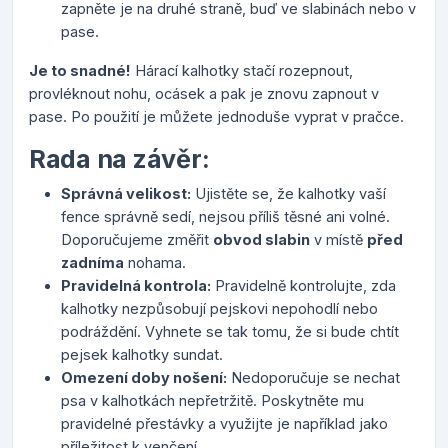
zapněte je na druhé straně, buď ve slabinách nebo v
pase.
Je to snadné!
Hárací kalhotky stačí rozepnout,
provléknout nohu, ocásek a pak je znovu zapnout v
pase. Po použití je můžete jednoduše vyprat v pračce.
Rada na závěr:
Správná velikost:
Ujistěte se, že kalhotky vaší
fence správně sedí, nejsou příliš těsné ani volné.
Doporučujeme změřit
obvod slabin
v místě
před
zadníma
nohama.
Pravidelná kontrola:
Pravidelně kontrolujte, zda
kalhotky nezpůsobují pejskovi nepohodlí nebo
podráždění. Vyhnete se tak tomu, že si bude chtít
pejsek kalhotky sundat.
Omezení doby nošení:
Nedoporučuje se nechat
psa v kalhotkách nepřetržitě. Poskytněte mu
pravidelné přestávky a využijte je například jako
příležitost k venčení.