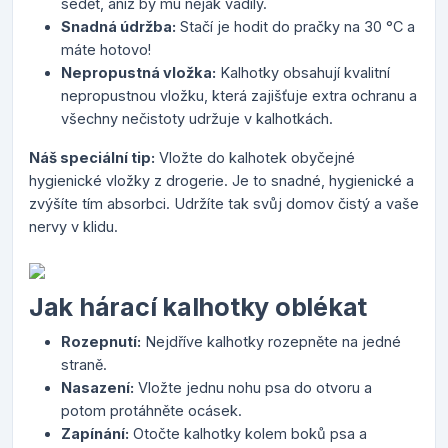
sedět, aniž by mu nějak vadily.
Snadná údržba:
Stačí je hodit do pračky na 30 °C a
máte hotovo!
Nepropustná vložka:
Kalhotky obsahují kvalitní
nepropustnou vložku, která zajišťuje extra ochranu a
všechny nečistoty udržuje v kalhotkách.
Náš speciální tip:
Vložte do kalhotek obyčejné
hygienické vložky z drogerie. Je to snadné, hygienické a
zvýšíte tím absorbci. Udržíte tak svůj domov čistý a vaše
nervy v klidu.
Jak hárací kalhotky oblékat
Rozepnutí:
Nejdříve kalhotky rozepněte na jedné
straně.
Nasazení:
Vložte jednu nohu psa do otvoru a
potom protáhněte ocásek.
Zapínání:
Otočte kalhotky kolem boků psa a