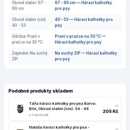
Obvod slabin: 67 -
67 - 69 cm — Hárací kalhotky
69 cm
pro psy
Obvod slabin (cm):
40 - 53 — Hárací kalhotky pro
40 - 53
psy
Údržba: Praní v
Praní v pračce na 30 °C —
pračce na 30 °C
Hárací kalhotky pro psy
Zapínání: Na suchý
Na suchý ZIP — Hárací kalhotky
ZIP
pro psy
Podobné produkty skladem
Táňa hárací kalhotky pro psa Barva:
od
Bílá, Obvod slabin (cm): 34 - 46
205 Kč
v 1 obchodě
Nataša hárací kalhotky pro psa -
od