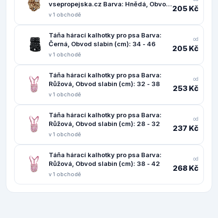
vsepropejska.cz Barva: Hnědá, Obvod
205 Kč
slabin (cm): 22 - 44
v 1 obchodě
Táňa hárací kalhotky pro psa Barva:
od
Černá, Obvod slabin (cm): 34 - 46
205 Kč
v 1 obchodě
Táňa hárací kalhotky pro psa Barva:
od
Růžová, Obvod slabin (cm): 32 - 38
253 Kč
v 1 obchodě
Táňa hárací kalhotky pro psa Barva:
od
Růžová, Obvod slabin (cm): 28 - 32
237 Kč
v 1 obchodě
Táňa hárací kalhotky pro psa Barva:
od
Růžová, Obvod slabin (cm): 38 - 42
268 Kč
v 1 obchodě