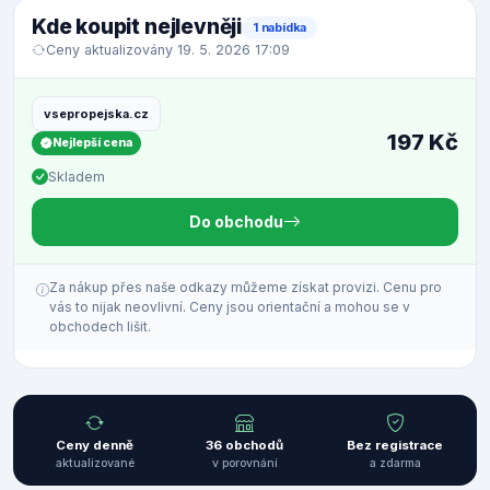
Kde koupit nejlevněji
1 nabídka
Ceny aktualizovány 19. 5. 2026 17:09
vsepropejska.cz
197 Kč
Nejlepší cena
Skladem
Do obchodu
Za nákup přes naše odkazy můžeme získat provizi. Cenu pro
vás to nijak neovlivní. Ceny jsou orientační a mohou se v
obchodech lišit.
Ceny denně
36 obchodů
Bez registrace
aktualizované
v porovnání
a zdarma