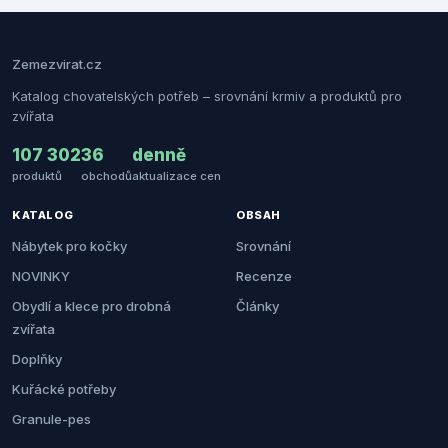
Zemezvirat.cz
Katalog chovatelských potřeb – srovnání krmiv a produktů pro
zvířata
107 302
36
denně
produktů
obchodů
aktualizace cen
KATALOG
OBSAH
Nábytek pro kočky
Srovnání
NOVINKY
Recenze
Obydlí a klece pro drobná
Články
zvířata
Doplňky
Kuřácké potřeby
Granule-pes