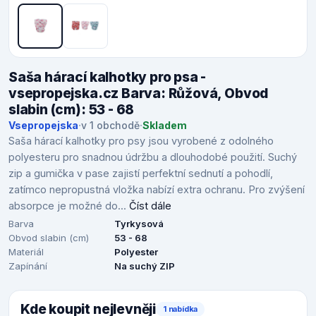
Saša hárací kalhotky pro psa -
vsepropejska.cz Barva: Růžová, Obvod
slabin (cm): 53 - 68
Vsepropejska
·
v 1 obchodě
·
Skladem
Saša hárací kalhotky pro psy jsou vyrobené z odolného
polyesteru pro snadnou údržbu a dlouhodobé použití. Suchý
zip a gumička v pase zajistí perfektní sednutí a pohodlí,
zatímco nepropustná vložka nabízí extra ochranu. Pro zvýšení
absorpce je možné do...
Číst dále
Barva
Tyrkysová
Obvod slabin (cm)
53 - 68
Materiál
Polyester
Zapínání
Na suchý ZIP
Kde koupit nejlevněji
1 nabídka