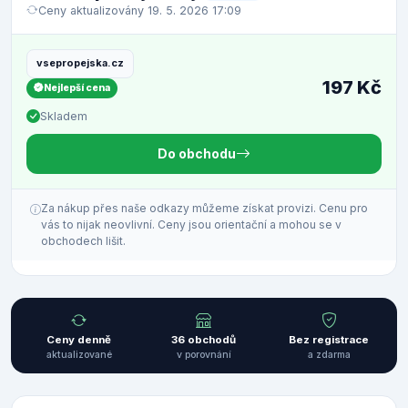
Ceny aktualizovány 19. 5. 2026 17:09
vsepropejska.cz
197 Kč
Nejlepší cena
Skladem
Do obchodu
Za nákup přes naše odkazy můžeme získat provizi. Cenu pro
vás to nijak neovlivní. Ceny jsou orientační a mohou se v
obchodech lišit.
Ceny denně
36 obchodů
Bez registrace
aktualizované
v porovnání
a zdarma