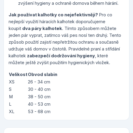
zvýšení hygieny a ochraně domova během hárání.
Jak používat kalhotky co nejefektivněji?
Pro co
nejlepší využití háracích kalhotek doporučujeme
koupit
dva páry kalhotek
. Tímto způsobem můžete
jeden pár vyprat, zatímco váš pes nosí ten druhý. Tento
způsob použití zajistí nepřetržitou ochranu a současně
udržuje váš domov v čistotě. Pravidelné praní a střídání
kalhotek
zabezpečí dodržování hygieny
, které
můžete ještě zvýšit použitím hygienických vložek.
Velikost
Obvod slabin
XS
26 - 34 cm
S
30 - 40 cm
M
38 - 50 cm
L
40 - 53 cm
XL
53 - 68 cm