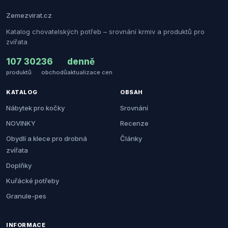
Zemezvirat.cz
Katalog chovatelských potřeb – srovnání krmiv a produktů pro
zvířata
107 302
36
denně
produktů
obchodů
aktualizace cen
KATALOG
OBSAH
Nábytek pro kočky
Srovnání
NOVINKY
Recenze
Obydlí a klece pro drobná
Články
zvířata
Doplňky
Kuřácké potřeby
Granule-pes
INFORMACE