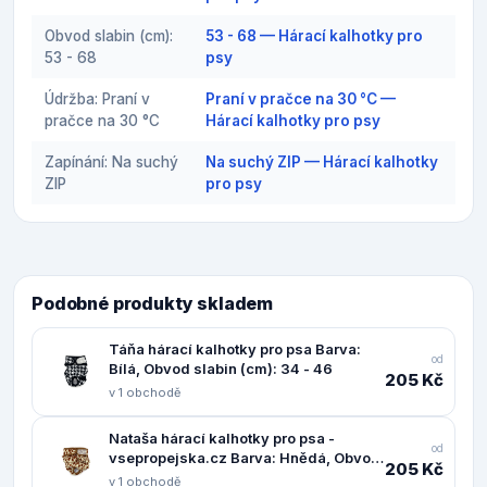
Obvod slabin (cm):
53 - 68 — Hárací kalhotky pro
53 - 68
psy
Údržba: Praní v
Praní v pračce na 30 °C —
pračce na 30 °C
Hárací kalhotky pro psy
Zapínání: Na suchý
Na suchý ZIP — Hárací kalhotky
ZIP
pro psy
Podobné produkty skladem
Táňa hárací kalhotky pro psa Barva:
od
Bílá, Obvod slabin (cm): 34 - 46
205 Kč
v 1 obchodě
Nataša hárací kalhotky pro psa -
od
vsepropejska.cz Barva: Hnědá, Obvod
205 Kč
slabin (cm): 22 - 44
v 1 obchodě