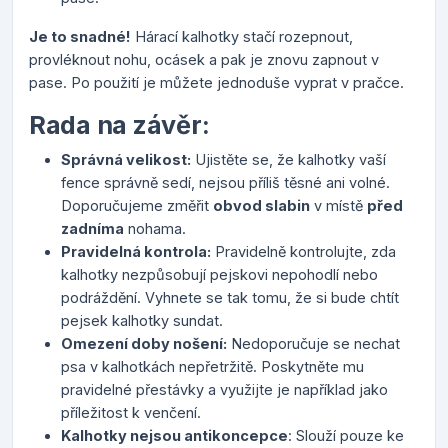
Je to snadné!
Hárací kalhotky stačí rozepnout,
provléknout nohu, ocásek a pak je znovu zapnout v
pase. Po použití je můžete jednoduše vyprat v pračce.
Rada na závěr:
Správná velikost:
Ujistěte se, že kalhotky vaší
fence správně sedí, nejsou příliš těsné ani volné.
Doporučujeme změřit
obvod slabin
v místě
před
zadníma
nohama.
Pravidelná kontrola:
Pravidelně kontrolujte, zda
kalhotky nezpůsobují pejskovi nepohodlí nebo
podráždění. Vyhnete se tak tomu, že si bude chtít
pejsek kalhotky sundat.
Omezení doby nošení:
Nedoporučuje se nechat
psa v kalhotkách nepřetržitě. Poskytněte mu
pravidelné přestávky a využijte je například jako
příležitost k venčení.
Kalhotky nejsou antikoncepce
: Slouží pouze ke