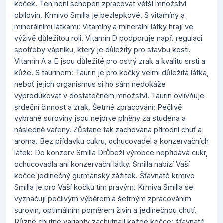
koček. Ten není schopen zpracovat větší množství
obilovin. Krmivo Smilla je bezlepkové. S vitamíny a
minerálními látkami: Vitamíny a minerální látky hrají ve
výživě důležitou roli. Vitamín D podporuje např. regulaci
spotřeby vápníku, který je důležitý pro stavbu kostí.
Vitamín A a E jsou důležité pro ostrý zrak a kvalitu srsti a
kůže. S taurinem: Taurin je pro kočky velmi důležitá látka,
neboť jejich organismus si ho sám nedokáže
vyprodukovat v dostatečném množství. Taurin ovlivňuje
srdeční činnost a zrak. Šetrné zpracování: Pečlivě
vybrané suroviny jsou nejprve plněny za studena a
následně vařeny. Zůstane tak zachována přírodní chuť a
aroma. Bez přídavku cukru, ochucovadel a konzervačních
látek: Do konzerv Smilla Drůbeží výrobce nepřidává cukr,
ochucovadla ani konzervační látky. Smilla nabízí Vaší
kočce jedinečný gurmánský zážitek. Šťavnaté krmivo
Smilla je pro Vaší kočku tím pravým. Krmiva Smilla se
vyznačují pečlivým výběrem a šetrným zpracováním
surovin, optimálním poměrem živin a jedinečnou chutí.
Různé chutné varianty zachutnají každé kočce: šťavnaté