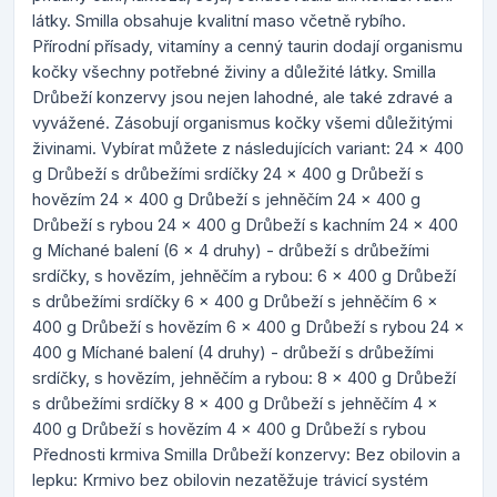
látky. Smilla obsahuje kvalitní maso včetně rybího.
Přírodní přísady, vitamíny a cenný taurin dodají organismu
kočky všechny potřebné živiny a důležité látky. Smilla
Drůbeží konzervy jsou nejen lahodné, ale také zdravé a
vyvážené. Zásobují organismus kočky všemi důležitými
živinami. Vybírat můžete z následujících variant: 24 x 400
g Drůbeží s drůbežími srdíčky 24 x 400 g Drůbeží s
hovězím 24 x 400 g Drůbeží s jehněčím 24 x 400 g
Drůbeží s rybou 24 x 400 g Drůbeží s kachním 24 x 400
g Míchané balení (6 x 4 druhy) - drůbeží s drůbežími
srdíčky, s hovězím, jehněčím a rybou: 6 x 400 g Drůbeží
s drůbežími srdíčky 6 x 400 g Drůbeží s jehněčím 6 x
400 g Drůbeží s hovězím 6 x 400 g Drůbeží s rybou 24 x
400 g Míchané balení (4 druhy) - drůbeží s drůbežími
srdíčky, s hovězím, jehněčím a rybou: 8 x 400 g Drůbeží
s drůbežími srdíčky 8 x 400 g Drůbeží s jehněčím 4 x
400 g Drůbeží s hovězím 4 x 400 g Drůbeží s rybou
Přednosti krmiva Smilla Drůbeží konzervy: Bez obilovin a
lepku: Krmivo bez obilovin nezatěžuje trávicí systém