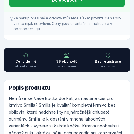
Do obchodu
Za nákup přes naše odkazy můžeme získat provizi. Cenu pro
vás to nijak neovlivní. Ceny jsou orientační a mohou se v
obchodech lišit.
Ceny denně
36 obchodů
Bez registrace
aktualizované
v porovnání
a zdarma
Popis produktu
Nemůže se Vaše kočka dočkat, až nastane čas pro
krmivo Smilla? Smilla je kvalitní kompletní krmivo bez
obilovin, které nadchne i ty nejnáročnější chlupaté
gurmány. Smilla je k dostání v mnoha lahodných
variantách - vybere si každá kočka. Krmiva neobsahují
přidaný cukr, laktózu, sóju, ochucovadla ani konzervační