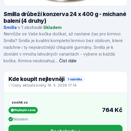
Smilla drůbeží konzerva 24 x 400 g - míchané
balení (4 druhy)
Smilla
·
v 1 obchodě
·
Skladem
Nemůže se Vaše kočka dočkat, až nastane čas pro krmivo
Smilla? Smilla je kvalitní kompletní krmivo bez obilovin, které
nadchne i ty nejnáročnější chlupaté gurmány. Smilla je k
dostání v mnoha lahodných variantách - vybere si každá
kočka. Krmiva neobsahují...
Číst dále
Kde koupit nejlevněji
1 nabídka
Ceny aktualizovány 19. 5. 2026 17:14
zoohit.cz
764 Kč
Nejlepší cena
Skladem