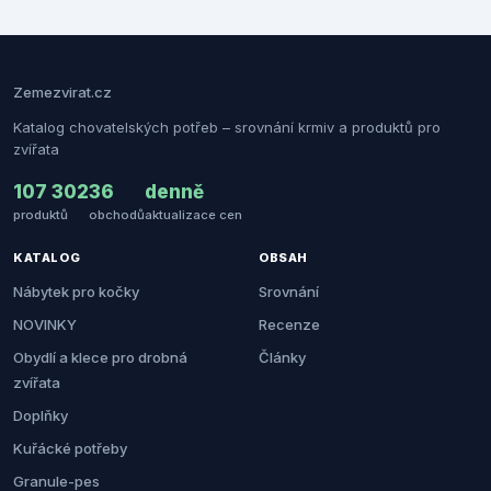
Zemezvirat.cz
Katalog chovatelských potřeb – srovnání krmiv a produktů pro
zvířata
107 302
36
denně
produktů
obchodů
aktualizace cen
KATALOG
OBSAH
Nábytek pro kočky
Srovnání
NOVINKY
Recenze
Obydlí a klece pro drobná
Články
zvířata
Doplňky
Kuřácké potřeby
Granule-pes