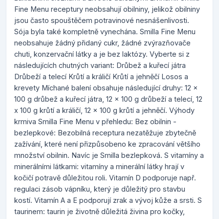
Fine Menu receptury neobsahují obilniny, jelikož obilniny
jsou často spouštěčem potravinové nesnášenlivosti.
Sója byla také kompletně vynechána. Smilla Fine Menu
neobsahuje žádný přidaný cukr, žádné zvýrazňovače
chuti, konzervační látky a je bez laktózy. Vyberte si z
následujících chutných variant: Drůbež a kuřecí játra
Drůbeží a telecí Krůtí a králičí Krůtí a jehněčí Losos a
krevety Míchané balení obsahuje následující druhy: 12 x
100 g drůbež a kuřecí játra, 12 x 100 g drůbeží a telecí, 12
x 100 g krůtí a králičí, 12 x 100 g krůtí a jehněčí. Výhody
krmiva Smilla Fine Menu v přehledu: Bez obilnin -
bezlepkové: Bezobilná receptura nezatěžuje zbytečně
zažívání, které není přizpůsobeno ke zpracování většího
množství obilnin. Navíc je Smilla bezlepková. S vitamíny a
minerálními látkami: vitamíny a minerální látky hrají v
kočičí potravě důležitou roli. Vitamín D podporuje např.
regulaci zásob vápníku, který je důležitý pro stavbu
kostí. Vitamín A a E podporují zrak a vývoj kůže a srsti. S
taurinem: taurin je životně důležitá živina pro kočky,