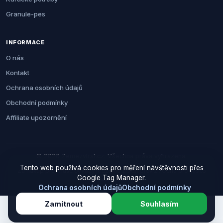
Granule-pes
INFORMACE
O nás
Kontakt
Ochrana osobních údajů
Obchodní podmínky
Affiliate upozornění
© 2026 Zemezvirat.cz. Všechna práva vyhrazena.
Tento web používá cookies pro měření návštěvnosti přes
Za nákup přes naše odkazy můžeme získat provizi. Cenu pro vás to
Google Tag Manager.
neovlivní.
Ochrana osobních údajů
Obchodní podmínky
Zamítnout
Souhlasím