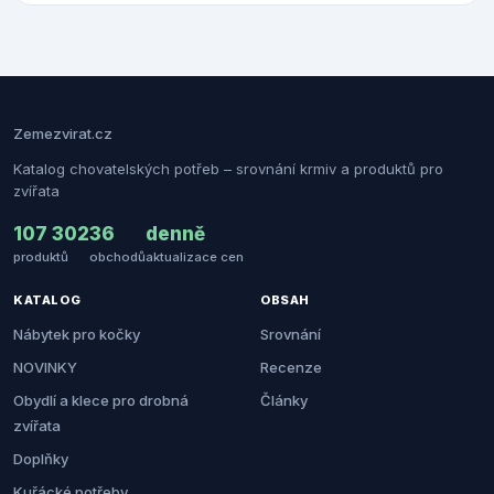
Zemezvirat.cz
Katalog chovatelských potřeb – srovnání krmiv a produktů pro
zvířata
107 302
36
denně
produktů
obchodů
aktualizace cen
KATALOG
OBSAH
Nábytek pro kočky
Srovnání
NOVINKY
Recenze
Obydlí a klece pro drobná
Články
zvířata
Doplňky
Kuřácké potřeby