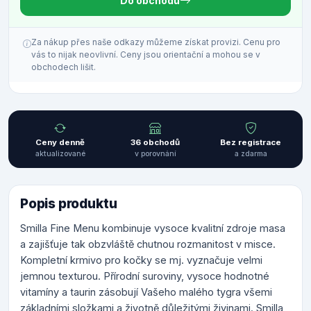
Do obchodu
Za nákup přes naše odkazy můžeme získat provizi. Cenu pro
vás to nijak neovlivní. Ceny jsou orientační a mohou se v
obchodech lišit.
Ceny denně
36 obchodů
Bez registrace
aktualizované
v porovnání
a zdarma
Popis produktu
Smilla Fine Menu kombinuje vysoce kvalitní zdroje masa
a zajišťuje tak obzvláště chutnou rozmanitost v misce.
Kompletní krmivo pro kočky se mj. vyznačuje velmi
jemnou texturou. Přírodní suroviny, vysoce hodnotné
vitamíny a taurin zásobují Vašeho malého tygra všemi
základními složkami a životně důležitými živinami. Smilla