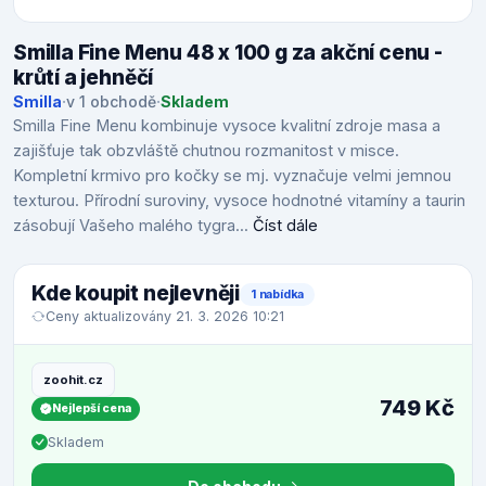
Smilla Fine Menu 48 x 100 g za akční cenu -
krůtí a jehněčí
Smilla
·
v 1 obchodě
·
Skladem
Smilla Fine Menu kombinuje vysoce kvalitní zdroje masa a
zajišťuje tak obzvláště chutnou rozmanitost v misce.
Kompletní krmivo pro kočky se mj. vyznačuje velmi jemnou
texturou. Přírodní suroviny, vysoce hodnotné vitamíny a taurin
zásobují Vašeho malého tygra...
Číst dále
Kde koupit nejlevněji
1 nabídka
Ceny aktualizovány 21. 3. 2026 10:21
zoohit.cz
749 Kč
Nejlepší cena
Skladem