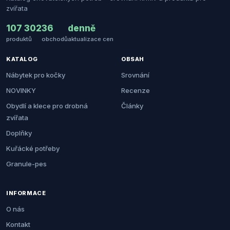
zvířata
107 302
36
denně
produktů
obchodů
aktualizace cen
KATALOG
OBSAH
Nábytek pro kočky
Srovnání
NOVINKY
Recenze
Obydlí a klece pro drobná
Články
zvířata
Doplňky
Kuřácké potřeby
Granule-pes
INFORMACE
O nás
Kontakt