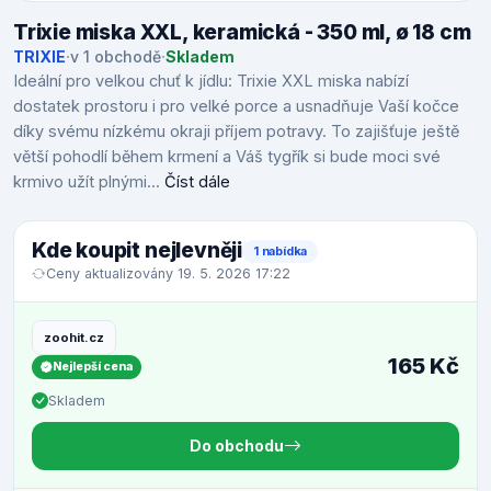
Trixie miska XXL, keramická - 350 ml, ø 18 cm
TRIXIE
·
v 1 obchodě
·
Skladem
Ideální pro velkou chuť k jídlu: Trixie XXL miska nabízí
dostatek prostoru i pro velké porce a usnadňuje Vaší kočce
díky svému nízkému okraji příjem potravy. To zajišťuje ještě
větší pohodlí během krmení a Váš tygřík si bude moci své
krmivo užít plnými...
Číst dále
Kde koupit nejlevněji
1 nabídka
Ceny aktualizovány 19. 5. 2026 17:22
zoohit.cz
165 Kč
Nejlepší cena
Skladem
Do obchodu