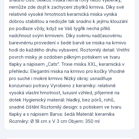
nemůže zde dojít k zachycení zbytků krmiva. Díky své
relativně vysoké hmotnosti keramická miska vyniká
dobrou stabilitou a nedojde tak snadno k jejímu klouzání
po podlaze vždy, když se Váš tygřík nechá příliš
nadchnout svým krmivem. Díky svému nadčasovému
barevnému provedení v šedé barvě se miska na krmivo
hodí do každého druhu vybavení. Roztomilý detail: Vnitřní
povrch misky je ozdoben pěkným potiskem ve tvaru
tlapky a nápisem „Cats“. Trixie miska XXL, keramická v
přehledu: Elegantní miska na krmivo pro kočky Vhodné
pro suché i mokré krmivo Nízký okraj: usnadňuje
konzumaci potravy Vyrobeno z keramiky: relativně
vysoká vlastní hmotnost, luxusní vzhled, příjemné na
dotek Hygienický materiál: hladký, bez pórů, rohů,
snadné čištění Roztomilý design: s potiskem ve tvaru
tlapky a s nápisem Barva: šedá Materiál: keramika
Rozměry: Ø 18 cm x V 3 cm Objem: 350 ml