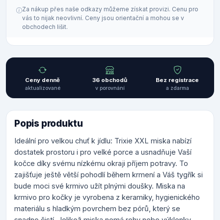
Za nákup přes naše odkazy můžeme získat provizi. Cenu pro
vás to nijak neovlivní. Ceny jsou orientační a mohou se v
obchodech lišit.
Ceny denně
36 obchodů
Bez registrace
aktualizované
v porovnání
a zdarma
Popis produktu
Ideální pro velkou chuť k jídlu: Trixie XXL miska nabízí
dostatek prostoru i pro velké porce a usnadňuje Vaší
kočce díky svému nízkému okraji příjem potravy. To
zajišťuje ještě větší pohodlí během krmení a Váš tygřík si
bude moci své krmivo užít plnými doušky. Miska na
krmivo pro kočky je vyrobena z keramiky, hygienického
materiálu s hladkým povrchem bez pórů, který se
snadno čistí. Jelikož miska nemá rohy nebo výklenky,