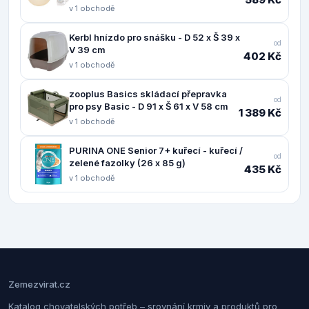
v 1 obchodě
Kerbl hnízdo pro snášku - D 52 x Š 39 x
od
V 39 cm
402 Kč
v 1 obchodě
zooplus Basics skládací přepravka
od
pro psy Basic - D 91 x Š 61 x V 58 cm
1 389 Kč
v 1 obchodě
PURINA ONE Senior 7+ kuřecí - kuřecí /
od
zelené fazolky (26 x 85 g)
435 Kč
v 1 obchodě
Zemezvirat.cz
Katalog chovatelských potřeb – srovnání krmiv a produktů pro