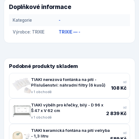
Doplňkové informace
Kategorie
-
Výrobce: TRIXIE
TRIXIE — -
Podobné produkty skladem
TIAKI nerezová fontánka na pití -
od
Příslušenství: náhradní filtry (6 kusů)
108 Kč
v 1 obchodě
TIAKI výběh pro křečky, bílý - D 96 x
od
Š 47 x V 62 cm
2 839 Kč
v 1 obchodě
TIAKI keramická fontána na pití velryba
od
- 1,3 litru
589 Kč