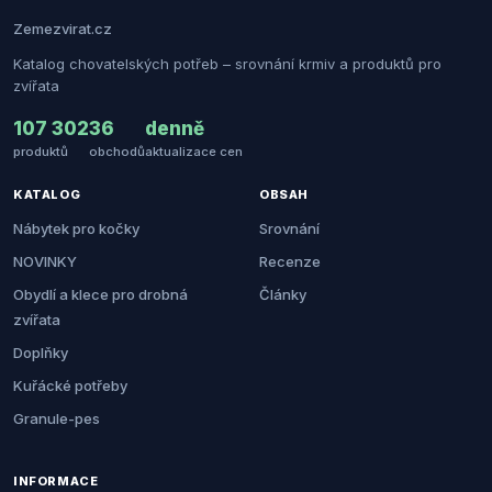
Zemezvirat.cz
Katalog chovatelských potřeb – srovnání krmiv a produktů pro
zvířata
107 302
36
denně
produktů
obchodů
aktualizace cen
KATALOG
OBSAH
Nábytek pro kočky
Srovnání
NOVINKY
Recenze
Obydlí a klece pro drobná
Články
zvířata
Doplňky
Kuřácké potřeby
Granule-pes
INFORMACE