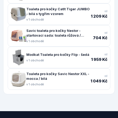
Toaleta pro kočky CatIt Tiger JUMBO
od
- bílá s tygřím vzorem
1 209 Kč
v 1 obchodě
Savic toaleta pro kočky Nestor -
od
startovací sada: toaleta růžová /
704 Kč
červená + 2 filtry + 12 sáčků Bag it up
v 1 obchodě
Modkat Toaleta pro kočky Flip - šedá
od
1 959 Kč
v 1 obchodě
Toaleta pro kočky Savic Nestor XXL -
od
mocca / bílá
1 049 Kč
v 1 obchodě