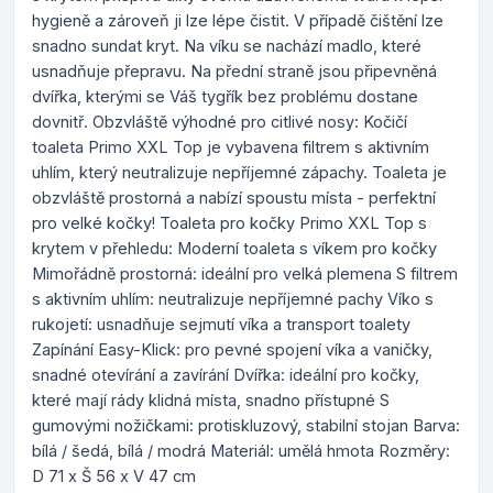
hygieně a zároveň ji lze lépe čistit. V případě čištění lze
snadno sundat kryt. Na víku se nachází madlo, které
usnadňuje přepravu. Na přední straně jsou připevněná
dvířka, kterými se Váš tygřík bez problému dostane
dovnitř. Obzvláště výhodné pro citlivé nosy: Kočičí
toaleta Primo XXL Top je vybavena filtrem s aktivním
uhlím, který neutralizuje nepříjemné zápachy. Toaleta je
obzvláště prostorná a nabízí spoustu místa - perfektní
pro velké kočky! Toaleta pro kočky Primo XXL Top s
krytem v přehledu: Moderní toaleta s víkem pro kočky
Mimořádně prostorná: ideální pro velká plemena S filtrem
s aktivním uhlím: neutralizuje nepříjemné pachy Víko s
rukojetí: usnadňuje sejmutí víka a transport toalety
Zapínání Easy-Klick: pro pevné spojení víka a vaničky,
snadné otevírání a zavírání Dvířka: ideální pro kočky,
které mají rády klidná místa, snadno přístupné S
gumovými nožičkami: protiskluzový, stabilní stojan Barva:
bílá / šedá, bílá / modrá Materiál: umělá hmota Rozměry:
D 71 x Š 56 x V 47 cm