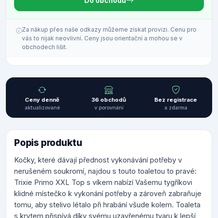
Do obchodu
Za nákup přes naše odkazy můžeme získat provizi. Cenu pro
vás to nijak neovlivní. Ceny jsou orientační a mohou se v
obchodech lišit.
Ceny denně
36 obchodů
Bez registrace
aktualizované
v porovnání
a zdarma
Popis produktu
Kočky, které dávají přednost vykonávání potřeby v
nerušeném soukromí, najdou s touto toaletou to pravé:
Trixie Primo XXL Top s víkem nabízí Vašemu tygříkovi
klidné místečko k vykonání potřeby a zároveň zabraňuje
tomu, aby stelivo létalo při hrabání všude kolem. Toaleta
s krytem přispívá díky svému uzavřenému tvaru k lepší