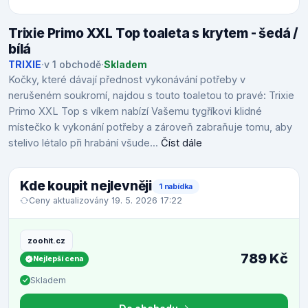
Trixie Primo XXL Top toaleta s krytem - šedá /
bílá
TRIXIE
·
v 1 obchodě
·
Skladem
Kočky, které dávají přednost vykonávání potřeby v
nerušeném soukromí, najdou s touto toaletou to pravé: Trixie
Primo XXL Top s víkem nabízí Vašemu tygříkovi klidné
místečko k vykonání potřeby a zároveň zabraňuje tomu, aby
stelivo létalo při hrabání všude...
Číst dále
Kde koupit nejlevněji
1 nabídka
Ceny aktualizovány 19. 5. 2026 17:22
zoohit.cz
789 Kč
Nejlepší cena
Skladem