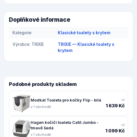
Doplňkové informace
Kategorie
Klasické toalety s krytem
Výrobce: TRIXIE
TRIXIE — Klasické toalety s
krytem
Podobné produkty skladem
Modkat Toaleta pro kočky Flip - bílá
od
1 639 Kč
v 1 obchodě
Hagen kočičí toaleta Catit Jumbo -
od
tmavě šedá
1 099 Kč
v 1 obchodě