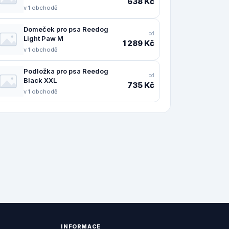
638 Kč
v 1 obchodě
Domeček pro psa Reedog
od
Light Paw M
1 289 Kč
v 1 obchodě
Podložka pro psa Reedog
od
Black XXL
735 Kč
v 1 obchodě
INFORMACE