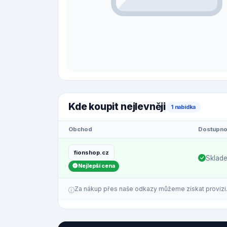
Kde koupit nejlevněji
1 nabídka
Obchod
Dostupno
fionshop.cz
Sklad
Nejlepší cena
Za nákup přes naše odkazy můžeme získat provizi. C