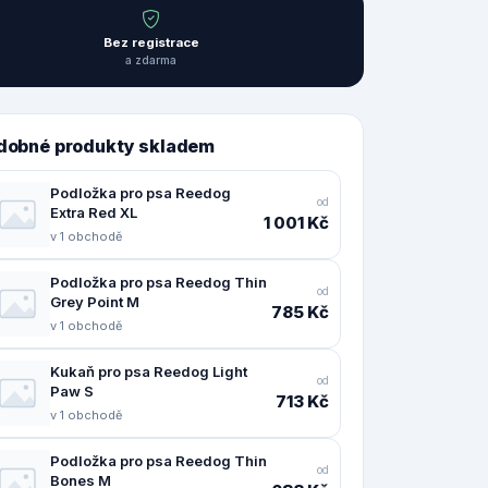
Bez registrace
a zdarma
dobné produkty skladem
Podložka pro psa Reedog
od
Extra Red XL
1 001 Kč
v 1 obchodě
Podložka pro psa Reedog Thin
od
Grey Point M
785 Kč
v 1 obchodě
Kukaň pro psa Reedog Light
od
Paw S
713 Kč
v 1 obchodě
Podložka pro psa Reedog Thin
od
Bones M