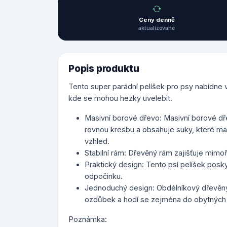
Ceny denně
aktualizované
Popis produktu
Tento super parádní pelíšek pro psy nabídn
kde se mohou hezky uvelebit.
Masivní borové dřevo: Masivní borové dře
rovnou kresbu a obsahuje suky, které mater
vzhled.
Stabilní rám: Dřevěný rám zajišťuje mimoř
Praktický design: Tento psí pelíšek pos
odpočinku.
Jednoduchý design: Obdélníkový dřevěný
ozdůbek a hodí se zejména do obytných p
Poznámka: