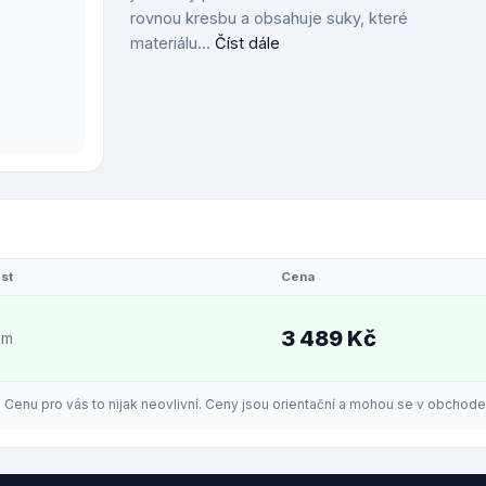
rovnou kresbu a obsahuje suky, které
materiálu...
Číst dále
st
Cena
3 489 Kč
em
enu pro vás to nijak neovlivní. Ceny jsou orientační a mohou se v obchodech