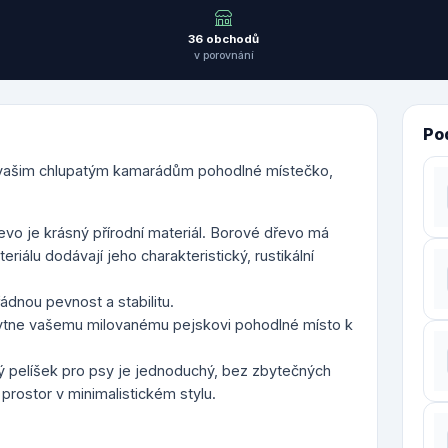
36 obchodů
v porovnání
Po
e vašim chlupatým kamarádům pohodlné místečko,
vo je krásný přírodní materiál. Borové dřevo má
iálu dodávají jeho charakteristický, rustikální
ádnou pevnost a stabilitu.
kytne vašemu milovanému pejskovi pohodlné místo k
 pelíšek pro psy je jednoduchý, bez zbytečných
rostor v minimalistickém stylu.