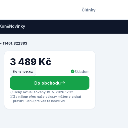
Články
Koně
Novinky
 - 11461.822383
3 489 Kč
fionshop.cz
Skladem
Do obchodu
Ceny aktualizovány 19. 5. 2026 17:12
Za nákup přes naše odkazy můžeme získat
provizi. Cenu pro vás to neovlivní.