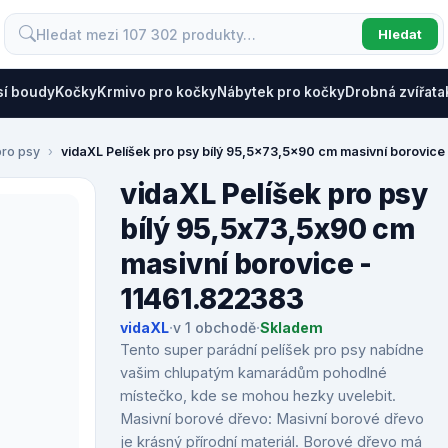
Hledat
sí boudy
Kočky
Krmivo pro kočky
Nábytek pro kočky
Drobná zvířata
pro psy
vidaXL Pelíšek pro psy bílý 95,5x73,5x90 cm masivní borovice
vidaXL Pelíšek pro psy
bílý 95,5x73,5x90 cm
masivní borovice -
11461.822383
vidaXL
·
v 1 obchodě
·
Skladem
Tento super parádní pelíšek pro psy nabídne
vašim chlupatým kamarádům pohodlné
místečko, kde se mohou hezky uvelebit.
Masivní borové dřevo: Masivní borové dřevo
je krásný přírodní materiál. Borové dřevo má