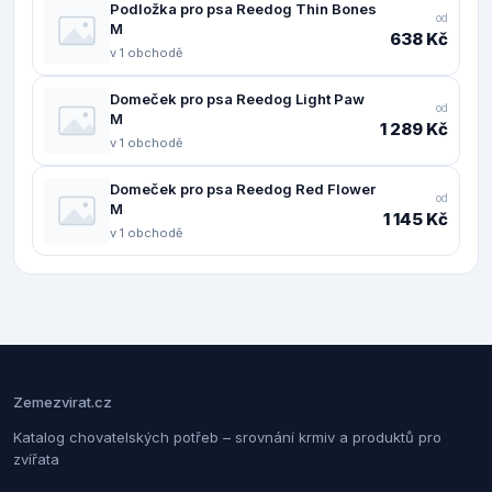
Podložka pro psa Reedog Thin Bones
od
M
638 Kč
v 1 obchodě
Domeček pro psa Reedog Light Paw
od
M
1 289 Kč
v 1 obchodě
Domeček pro psa Reedog Red Flower
od
M
1 145 Kč
v 1 obchodě
Zemezvirat.cz
Katalog chovatelských potřeb – srovnání krmiv a produktů pro
zvířata