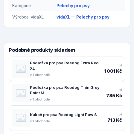
Kategorie
Pelechy pro psy
Výrobce: vidaXL
vidaXL — Pelechy pro psy
Podobné produkty skladem
Podložka pro psa Reedog Extra Red
od
XL
1 001 Kč
v 1 obchodě
Podložka pro psa Reedog Thin Grey
od
Point M
785 Kč
v 1 obchodě
Kukaň pro psa Reedog Light Paw S
od
713 Kč
v 1 obchodě