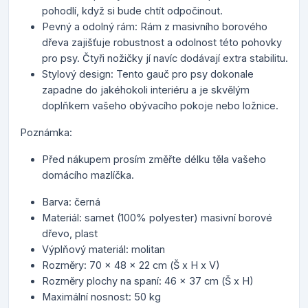
pohodlí, když si bude chtít odpočinout.
Pevný a odolný rám: Rám z masivního borového
dřeva zajišťuje robustnost a odolnost této pohovky
pro psy. Čtyři nožičky jí navíc dodávají extra stabilitu.
Stylový design: Tento gauč pro psy dokonale
zapadne do jakéhokoli interiéru a je skvělým
doplňkem vašeho obývacího pokoje nebo ložnice.
Poznámka:
Před nákupem prosím změřte délku těla vašeho
domácího mazlíčka.
Barva: černá
Materiál: samet (100% polyester) masivní borové
dřevo, plast
Výplňový materiál: molitan
Rozměry: 70 x 48 x 22 cm (Š x H x V)
Rozměry plochy na spaní: 46 x 37 cm (Š x H)
Maximální nosnost: 50 kg