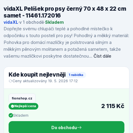
vidaXL Pelíšek pro psy černý 70 x 48 x 22 cm
samet - 11461.172016
vidaXL
·
v 1 obchodě
·
Skladem
Dopřejte svému chlupáči teplé a pohodlné místečko k
odpočinku s touto postelí pro psy! Pohodlný a měkký materiál:
Pohovka pro domácí mazlíčky je polstrovaná silným a
měkkým pěnovým molitanem a potažená sametem, takže
vašemu mazlíčkovi poskytne dostatečnou...
Číst dále
Kde koupit nejlevněji
1 nabídka
Ceny aktualizovány 19. 5. 2026 17:12
fionshop.cz
2 115 Kč
Nejlepší cena
Skladem
Do obchodu