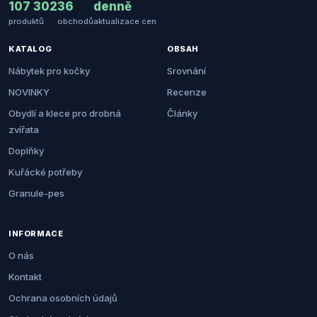
107 302
36
denně
produktů
obchodů
aktualizace cen
KATALOG
OBSAH
Nábytek pro kočky
Srovnání
NOVINKY
Recenze
Obydlí a klece pro drobná
Články
zvířata
Doplňky
Kuřácké potřeby
Granule-pes
INFORMACE
O nás
Kontakt
Ochrana osobních údajů