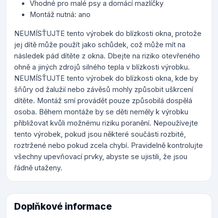
Vhodné pro malé psy a domácí mazlíčky
Montáž nutná: ano
NEUMÍSŤUJTE tento výrobek do blízkosti okna, protože
jej dítě může použít jako schůdek, což může mít na
následek pád dítěte z okna. Dbejte na riziko otevřeného
ohně a jiných zdrojů silného tepla v blízkosti výrobku.
NEUMÍSŤUJTE tento výrobek do blízkosti okna, kde by
šňůry od žalužií nebo závěsů mohly způsobit uškrcení
dítěte. Montáž smí provádět pouze způsobilá dospělá
osoba. Během montáže by se děti neměly k výrobku
přibližovat kvůli možnému riziku poranění. Nepoužívejte
tento výrobek, pokud jsou některé součásti rozbité,
roztržené nebo pokud zcela chybí. Pravidelně kontrolujte
všechny upevňovací prvky, abyste se ujistili, že jsou
řádně utaženy.
Doplňkové informace