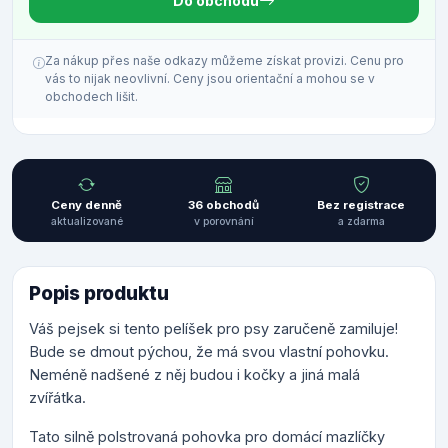
Do obchodu
Za nákup přes naše odkazy můžeme získat provizi. Cenu pro
vás to nijak neovlivní. Ceny jsou orientační a mohou se v
obchodech lišit.
Ceny denně
36 obchodů
Bez registrace
aktualizované
v porovnání
a zdarma
Popis produktu
Váš pejsek si tento pelíšek pro psy zaručeně zamiluje!
Bude se dmout pýchou, že má svou vlastní pohovku.
Neméně nadšené z něj budou i kočky a jiná malá
zvířátka.
Tato silně polstrovaná pohovka pro domácí mazlíčky