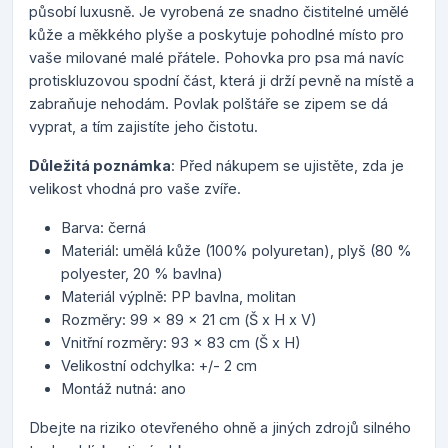
působí luxusně. Je vyrobená ze snadno čistitelné umělé
kůže a měkkého plyše a poskytuje pohodlné místo pro
vaše milované malé přátele. Pohovka pro psa má navíc
protiskluzovou spodní část, která ji drží pevně na místě a
zabraňuje nehodám. Povlak polštáře se zipem se dá
vyprat, a tím zajistíte jeho čistotu.
Důležitá poznámka
: Před nákupem se ujistěte, zda je
velikost vhodná pro vaše zvíře.
Barva: černá
Materiál: umělá kůže (100% polyuretan), plyš (80 %
polyester, 20 % bavlna)
Materiál výplně: PP bavlna, molitan
Rozměry: 99 x 89 x 21 cm (Š x H x V)
Vnitřní rozměry: 93 x 83 cm (Š x H)
Velikostní odchylka: +/- 2 cm
Montáž nutná: ano
Dbejte na riziko otevřeného ohně a jiných zdrojů silného