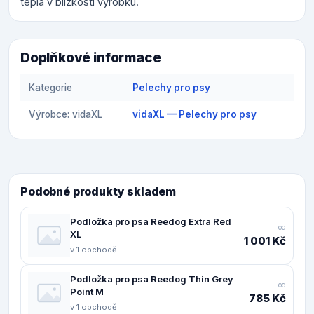
tepla v blízkosti výrobku.
Doplňkové informace
Kategorie
Pelechy pro psy
Výrobce: vidaXL
vidaXL — Pelechy pro psy
Podobné produkty skladem
Podložka pro psa Reedog Extra Red
od
XL
1 001 Kč
v 1 obchodě
Podložka pro psa Reedog Thin Grey
od
Point M
785 Kč
v 1 obchodě