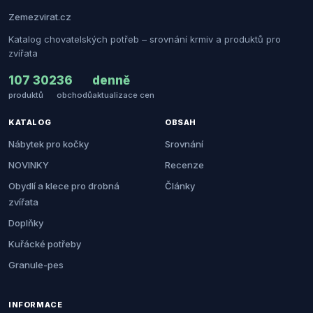
Zemezvirat.cz
Katalog chovatelských potřeb – srovnání krmiv a produktů pro
zvířata
107 302
36
denně
produktů
obchodů
aktualizace cen
KATALOG
OBSAH
Nábytek pro kočky
Srovnání
NOVINKY
Recenze
Obydlí a klece pro drobná
Články
zvířata
Doplňky
Kuřácké potřeby
Granule-pes
INFORMACE