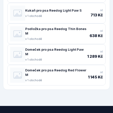
Kukaň pro psa Reedog Light Paw S
od
713 Kč
v 1 obchodě
Podložka pro psa Reedog Thin Bones
od
M
638 Kč
v 1 obchodě
Domeček pro psa Reedog Light Paw
od
M
1 289 Kč
v 1 obchodě
Domeček pro psa Reedog Red Flower
od
M
1 145 Kč
v 1 obchodě