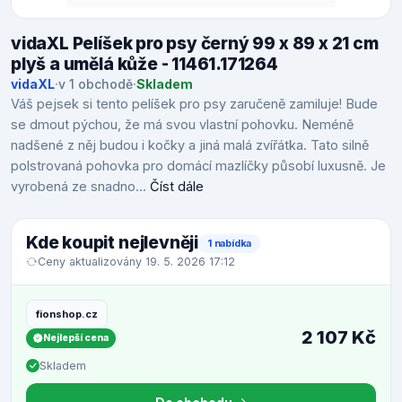
vidaXL Pelíšek pro psy černý 99 x 89 x 21 cm
plyš a umělá kůže - 11461.171264
vidaXL
·
v 1 obchodě
·
Skladem
Váš pejsek si tento pelíšek pro psy zaručeně zamiluje! Bude
se dmout pýchou, že má svou vlastní pohovku. Neméně
nadšené z něj budou i kočky a jiná malá zvířátka. Tato silně
polstrovaná pohovka pro domácí mazlíčky působí luxusně. Je
vyrobená ze snadno...
Číst dále
Kde koupit nejlevněji
1 nabídka
Ceny aktualizovány 19. 5. 2026 17:12
fionshop.cz
2 107 Kč
Nejlepší cena
Skladem