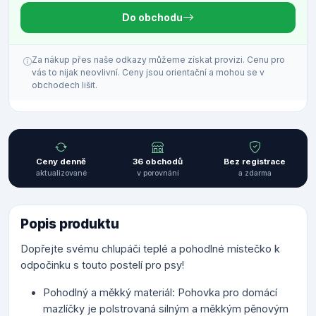
Do obchodu
Za nákup přes naše odkazy můžeme získat provizi. Cenu pro
vás to nijak neovlivní. Ceny jsou orientační a mohou se v
obchodech lišit.
Ceny denně
36 obchodů
Bez registrace
aktualizované
v porovnání
a zdarma
Popis produktu
Dopřejte svému chlupáči teplé a pohodlné místečko k
odpočinku s touto postelí pro psy!
Pohodlný a měkký materiál: Pohovka pro domácí
mazlíčky je polstrovaná silným a měkkým pěnovým