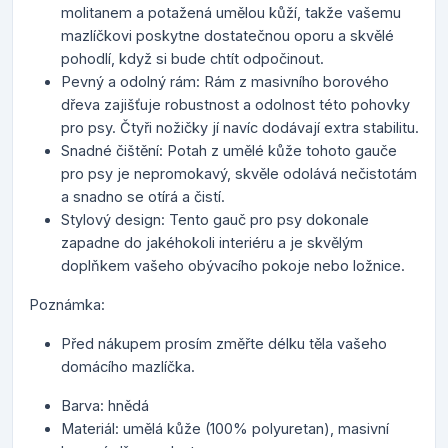
molitanem a potažená umělou kůží, takže vašemu
mazlíčkovi poskytne dostatečnou oporu a skvělé
pohodlí, když si bude chtít odpočinout.
Pevný a odolný rám: Rám z masivního borového
dřeva zajišťuje robustnost a odolnost této pohovky
pro psy. Čtyři nožičky jí navíc dodávají extra stabilitu.
Snadné čištění: Potah z umělé kůže tohoto gauče
pro psy je nepromokavý, skvěle odolává nečistotám
a snadno se otírá a čistí.
Stylový design: Tento gauč pro psy dokonale
zapadne do jakéhokoli interiéru a je skvělým
doplňkem vašeho obývacího pokoje nebo ložnice.
Poznámka:
Před nákupem prosím změřte délku těla vašeho
domácího mazlíčka.
Barva: hnědá
Materiál: umělá kůže (100% polyuretan), masivní