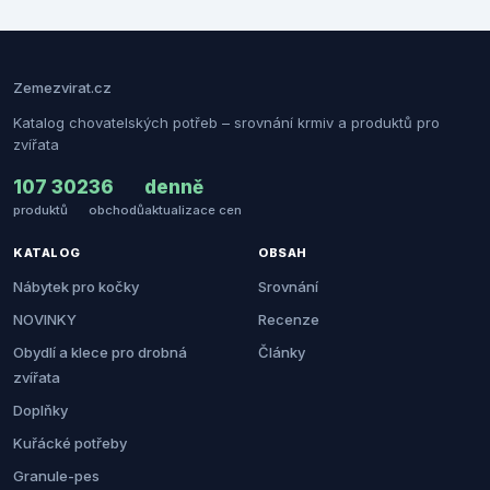
Zemezvirat.cz
Katalog chovatelských potřeb – srovnání krmiv a produktů pro
zvířata
107 302
36
denně
produktů
obchodů
aktualizace cen
KATALOG
OBSAH
Nábytek pro kočky
Srovnání
NOVINKY
Recenze
Obydlí a klece pro drobná
Články
zvířata
Doplňky
Kuřácké potřeby
Granule-pes