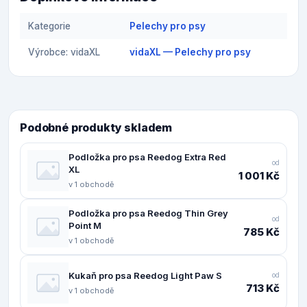
Kategorie
Pelechy pro psy
Výrobce: vidaXL
vidaXL — Pelechy pro psy
Podobné produkty skladem
Podložka pro psa Reedog Extra Red
od
XL
1 001 Kč
v 1 obchodě
Podložka pro psa Reedog Thin Grey
od
Point M
785 Kč
v 1 obchodě
Kukaň pro psa Reedog Light Paw S
od
713 Kč
v 1 obchodě