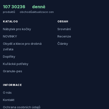
107 302
36
denně
produktů
obchodů
aktualizace cen
KATALOG
OBSAH
Nábytek pro kočky
Srovnání
NOVINKY
Recenze
Obydlí a klece pro drobná
Články
zvířata
Doplňky
Kuřácké potřeby
Granule-pes
INFORMACE
O nás
Kontakt
Ochrana osobních údajů