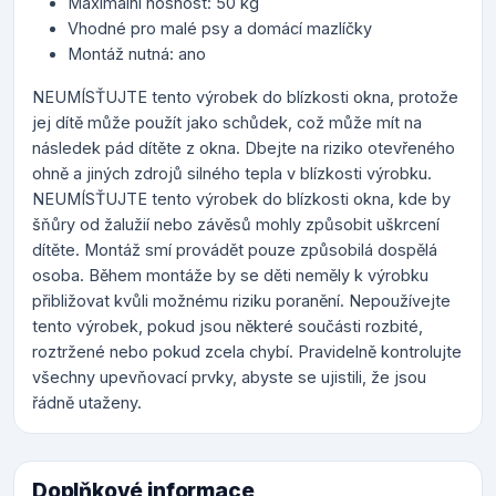
Maximální nosnost: 50 kg
Vhodné pro malé psy a domácí mazlíčky
Montáž nutná: ano
NEUMÍSŤUJTE tento výrobek do blízkosti okna, protože
jej dítě může použít jako schůdek, což může mít na
následek pád dítěte z okna. Dbejte na riziko otevřeného
ohně a jiných zdrojů silného tepla v blízkosti výrobku.
NEUMÍSŤUJTE tento výrobek do blízkosti okna, kde by
šňůry od žalužií nebo závěsů mohly způsobit uškrcení
dítěte. Montáž smí provádět pouze způsobilá dospělá
osoba. Během montáže by se děti neměly k výrobku
přibližovat kvůli možnému riziku poranění. Nepoužívejte
tento výrobek, pokud jsou některé součásti rozbité,
roztržené nebo pokud zcela chybí. Pravidelně kontrolujte
všechny upevňovací prvky, abyste se ujistili, že jsou
řádně utaženy.
Doplňkové informace