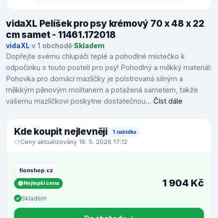
vidaXL Pelíšek pro psy krémový 70 x 48 x 22
cm samet - 11461.172018
vidaXL
·
v 1 obchodě
·
Skladem
Dopřejte svému chlupáči teplé a pohodlné místečko k
odpočinku s touto postelí pro psy! Pohodlný a měkký materiál:
Pohovka pro domácí mazlíčky je polstrovaná silným a
měkkým pěnovým molitanem a potažená sametem, takže
vašemu mazlíčkovi poskytne dostatečnou...
Číst dále
Kde koupit nejlevněji
1 nabídka
Ceny aktualizovány 19. 5. 2026 17:12
fionshop.cz
1 904 Kč
Nejlepší cena
Skladem