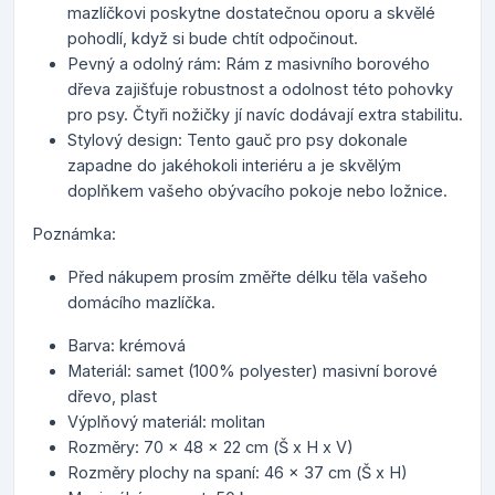
mazlíčkovi poskytne dostatečnou oporu a skvělé
pohodlí, když si bude chtít odpočinout.
Pevný a odolný rám: Rám z masivního borového
dřeva zajišťuje robustnost a odolnost této pohovky
pro psy. Čtyři nožičky jí navíc dodávají extra stabilitu.
Stylový design: Tento gauč pro psy dokonale
zapadne do jakéhokoli interiéru a je skvělým
doplňkem vašeho obývacího pokoje nebo ložnice.
Poznámka:
Před nákupem prosím změřte délku těla vašeho
domácího mazlíčka.
Barva: krémová
Materiál: samet (100% polyester) masivní borové
dřevo, plast
Výplňový materiál: molitan
Rozměry: 70 x 48 x 22 cm (Š x H x V)
Rozměry plochy na spaní: 46 x 37 cm (Š x H)