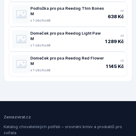
Podložka pro psa Reedog Thin Bones
od
M
638 Kč
v 1 obchodě
Domeček pro psa Reedog Light Paw
od
M
1 289 Kč
v 1 obchodě
Domeček pro psa Reedog Red Flower
od
M
1 145 Kč
v 1 obchodě
Zemezvirat.cz
Katalog chovatelských potřeb – srovnání krmiv a produktů pro
zvířata