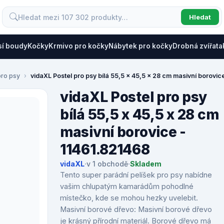
Hledat
sí boudy
Kočky
Krmivo pro kočky
Nábytek pro kočky
Drobná zvířata
pro psy
vidaXL Postel pro psy bílá 55,5 x 45,5 x 28 cm masivní borovic
vidaXL Postel pro psy
bílá 55,5 x 45,5 x 28 cm
masivní borovice -
11461.821468
vidaXL
·
v 1 obchodě
·
Skladem
Tento super parádní pelíšek pro psy nabídne
vašim chlupatým kamarádům pohodlné
místečko, kde se mohou hezky uvelebit.
Masivní borové dřevo: Masivní borové dřevo
je krásný přírodní materiál. Borové dřevo má