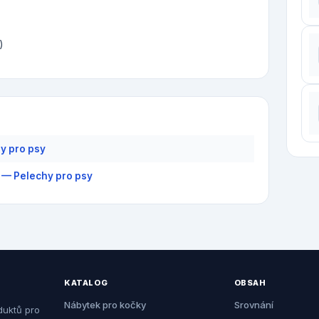
)
y pro psy
 — Pelechy pro psy
KATALOG
OBSAH
Nábytek pro kočky
Srovnání
duktů pro