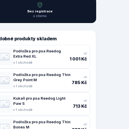
Bez registrace
a zdarma
dobné produkty skladem
Podložka pro psa Reedog
od
Extra Red XL
1 001 Kč
v 1 obchodě
Podložka pro psa Reedog Thin
od
Grey Point M
785 Kč
v 1 obchodě
Kukaň pro psa Reedog Light
od
Paw S
713 Kč
v 1 obchodě
Podložka pro psa Reedog Thin
od
Bones M