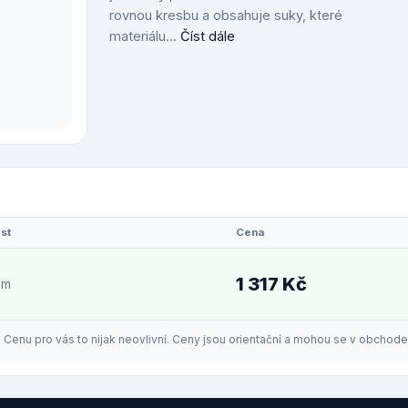
rovnou kresbu a obsahuje suky, které
materiálu...
Číst dále
st
Cena
1 317 Kč
em
enu pro vás to nijak neovlivní. Ceny jsou orientační a mohou se v obchodech