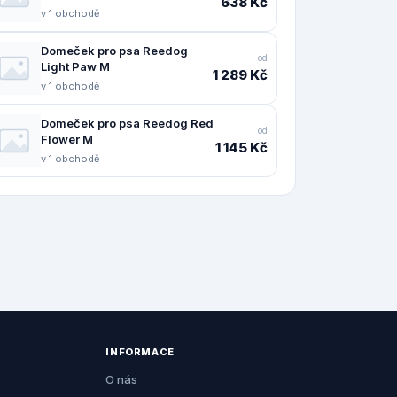
638 Kč
v 1 obchodě
Domeček pro psa Reedog
od
Light Paw M
1 289 Kč
v 1 obchodě
Domeček pro psa Reedog Red
od
Flower M
1 145 Kč
v 1 obchodě
INFORMACE
O nás