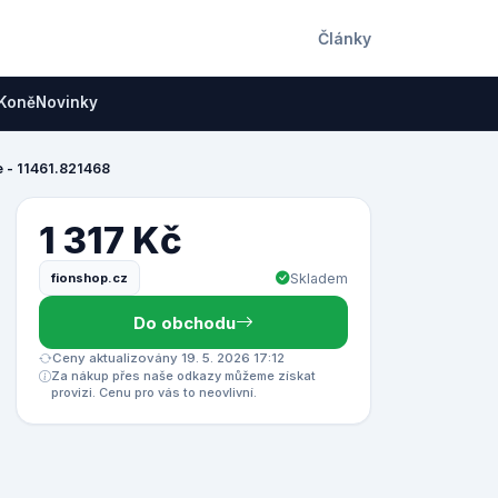
Články
Koně
Novinky
e - 11461.821468
1 317 Kč
fionshop.cz
Skladem
Do obchodu
Ceny aktualizovány 19. 5. 2026 17:12
Za nákup přes naše odkazy můžeme získat
provizi. Cenu pro vás to neovlivní.