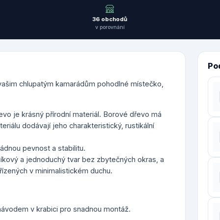
36 obchodů
v porovnání
Po
e vašim chlupatým kamarádům pohodlné místečko,
vo je krásný přírodní materiál. Borové dřevo má
iálu dodávají jeho charakteristický, rustikální
ádnou pevnost a stabilitu.
íkový a jednoduchý tvar bez zbytečných okras, a
ízených v minimalistickém duchu.
ávodem v krabici pro snadnou montáž.