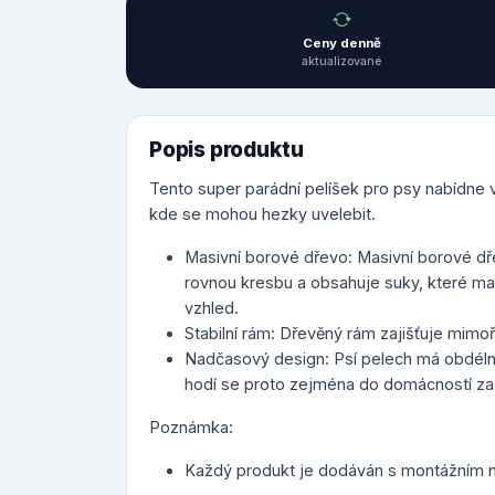
Ceny denně
aktualizované
Popis produktu
Tento super parádní pelíšek pro psy nabídn
kde se mohou hezky uvelebit.
Masivní borové dřevo: Masivní borové dře
rovnou kresbu a obsahuje suky, které mater
vzhled.
Stabilní rám: Dřevěný rám zajišťuje mimoř
Nadčasový design: Psí pelech má obdéln
hodí se proto zejména do domácností zař
Poznámka:
Každý produkt je dodáván s montážním n