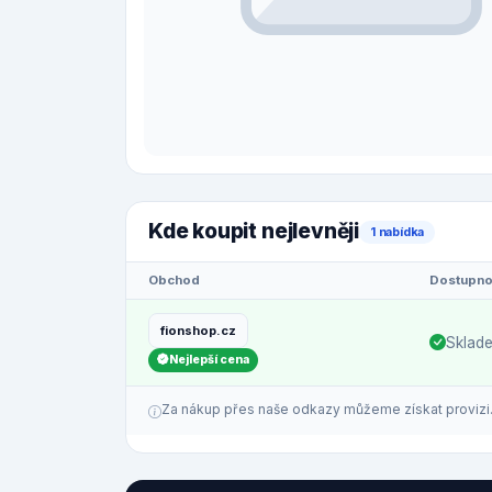
Kde koupit nejlevněji
1 nabídka
Obchod
Dostupno
fionshop.cz
Sklad
Nejlepší cena
Za nákup přes naše odkazy můžeme získat provizi. C