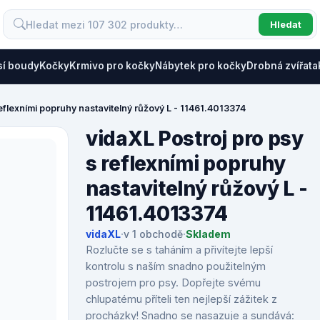
Hledat
sí boudy
Kočky
Krmivo pro kočky
Nábytek pro kočky
Drobná zvířata
reflexními popruhy nastavitelný růžový L - 11461.4013374
vidaXL Postroj pro psy
s reflexními popruhy
nastavitelný růžový L -
11461.4013374
vidaXL
·
v 1 obchodě
·
Skladem
Rozlučte se s taháním a přivítejte lepší
kontrolu s naším snadno použitelným
postrojem pro psy. Dopřejte svému
chlupatému příteli ten nejlepší zážitek z
procházky! Snadno se nasazuje a sundává: