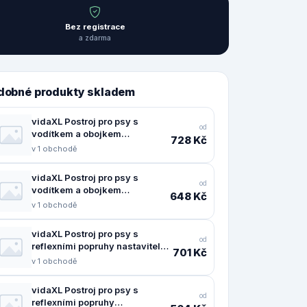
Bez registrace
a zdarma
dobné produkty skladem
vidaXL Postroj pro psy s
od
vodítkem a obojkem
728 Kč
nastavitelný růžový L -
v 1 obchodě
11461.4013394
vidaXL Postroj pro psy s
od
vodítkem a obojkem
648 Kč
nastavitelný černý L -
v 1 obchodě
11461.4013390
vidaXL Postroj pro psy s
od
reflexními popruhy nastavitelný
701 Kč
černý L - 11461.4013370
v 1 obchodě
vidaXL Postroj pro psy s
od
reflexními popruhy