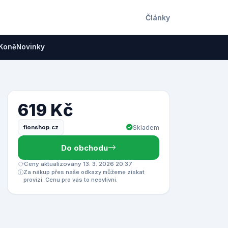
Články
Koně
Novinky
619 Kč
fionshop.cz
Skladem
Do obchodu
Ceny aktualizovány 13. 3. 2026 20:37
Za nákup přes naše odkazy můžeme získat
provizi. Cenu pro vás to neovlivní.