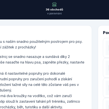
36 obchodů
v porovnání
Po
rolu s naším snadno použitelným postrojem pro psy.
í zážitek z procházky!
troj se snadno nasazuje a sundává díky 2
še nasaďte na hlavu psa, zapněte přezky, nastavte
 má 4 nastavitelné popruhy pro dokonalé
hrudní popruhy pro zaručení pohodlí a získání
ložení tažné síly na celé tělo zůstane váš pes v
idušený.
 má dva kroužky na vodítko, což vám zaručí
p slouží k zastavení tahání při tréninku, zatímco
cházky, běh, turistiku a další aktivity.