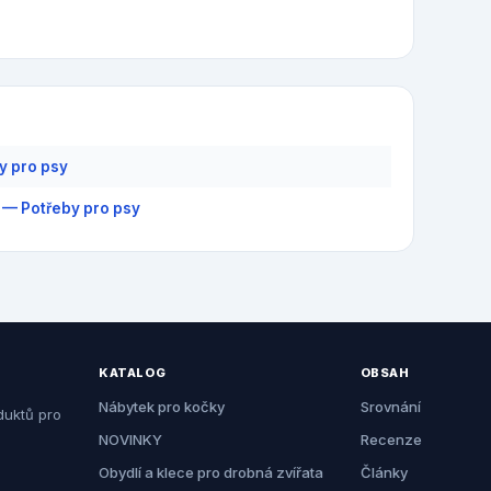
y pro psy
 — Potřeby pro psy
KATALOG
OBSAH
Nábytek pro kočky
Srovnání
duktů pro
NOVINKY
Recenze
Obydlí a klece pro drobná zvířata
Články