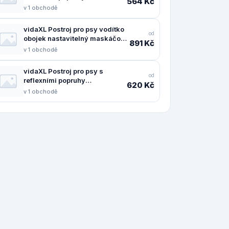
564 Kč
nastavitelný hnědý XL -
v 1 obchodě
11461.4013377
vidaXL Postroj pro psy vodítko
od
obojek nastavitelný maskáčový
891 Kč
hnědý S - 11461.4013383
v 1 obchodě
vidaXL Postroj pro psy s
od
reflexními popruhy
620 Kč
nastavitelný maskáčový L -
v 1 obchodě
11461.4013373