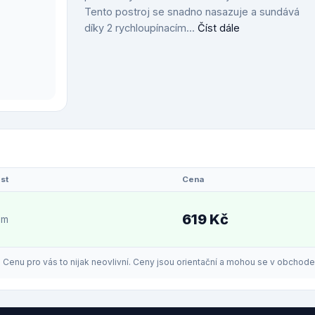
Tento postroj se snadno nasazuje a sundává
díky 2 rychloupínacím...
Číst dále
st
Cena
619 Kč
em
enu pro vás to nijak neovlivní. Ceny jsou orientační a mohou se v obchodech