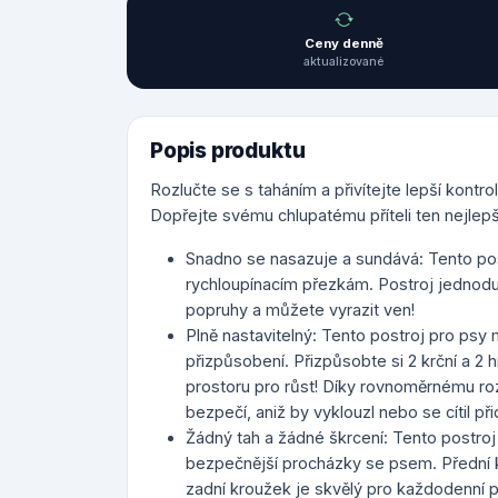
Ceny denně
aktualizované
Popis produktu
Rozlučte se s taháním a přivítejte lepší kont
Dopřejte svému chlupatému příteli ten nejlepš
Snadno se nasazuje a sundává: Tento pos
rychloupínacím přezkám. Postroj jednodu
popruhy a můžete vyrazit ven!
Plně nastavitelný: Tento postroj pro psy
přizpůsobení. Přizpůsobte si 2 krční a 2 
prostoru pro růst! Díky rovnoměrnému roz
bezpečí, aniž by vyklouzl nebo se cítil př
Žádný tah a žádné škrcení: Tento postroj
bezpečnější procházky se psem. Přední kli
zadní kroužek je skvělý pro každodenní pro