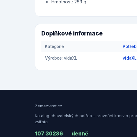
Hmotnost: 289 g
Doplňkové informace
Kategorie
Potřeb
Výrobce: vidaXL
vidaXL
Zemezvirat.cz
Katalog chovatelských potřeb – srovnání krmiv a pro
zvířata
107 302
36
denně