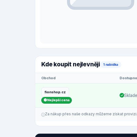
Kde koupit nejlevněji
1 nabídka
Obchod
Dostupno
fionshop.cz
Sklad
Nejlepší cena
Za nákup přes naše odkazy můžeme získat provizi. C