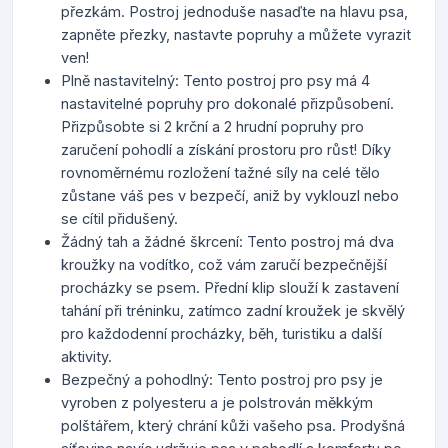
přezkám. Postroj jednoduše nasaďte na hlavu psa,
zapněte přezky, nastavte popruhy a můžete vyrazit
ven!
Plně nastavitelný: Tento postroj pro psy má 4
nastavitelné popruhy pro dokonalé přizpůsobení.
Přizpůsobte si 2 krční a 2 hrudní popruhy pro
zaručení pohodlí a získání prostoru pro růst! Díky
rovnoměrnému rozložení tažné síly na celé tělo
zůstane váš pes v bezpečí, aniž by vyklouzl nebo
se cítil přidušený.
Žádný tah a žádné škrcení: Tento postroj má dva
kroužky na vodítko, což vám zaručí bezpečnější
procházky se psem. Přední klip slouží k zastavení
tahání při tréninku, zatímco zadní kroužek je skvělý
pro každodenní procházky, běh, turistiku a další
aktivity.
Bezpečný a pohodlný: Tento postroj pro psy je
vyroben z polyesteru a je polstrován měkkým
polštářem, který chrání kůži vašeho psa. Prodyšná