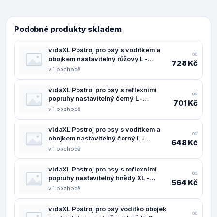
Podobné produkty skladem
vidaXL Postroj pro psy s vodítkem a
od
obojkem nastavitelný růžový L -
728 Kč
11461.4013394
v 1 obchodě
vidaXL Postroj pro psy s reflexními
od
popruhy nastavitelný černý L -
701 Kč
11461.4013370
v 1 obchodě
vidaXL Postroj pro psy s vodítkem a
od
obojkem nastavitelný černý L -
648 Kč
11461.4013390
v 1 obchodě
vidaXL Postroj pro psy s reflexními
od
popruhy nastavitelný hnědý XL -
564 Kč
11461.4013377
v 1 obchodě
vidaXL Postroj pro psy vodítko obojek
od