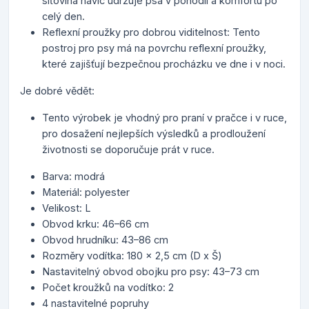
síťovina navíc udržuje psa v pohodlí a komfortu po
celý den.
Reflexní proužky pro dobrou viditelnost: Tento
postroj pro psy má na povrchu reflexní proužky,
které zajišťují bezpečnou procházku ve dne i v noci.
Je dobré vědět:
Tento výrobek je vhodný pro praní v pračce i v ruce,
pro dosažení nejlepších výsledků a prodloužení
životnosti se doporučuje prát v ruce.
Barva: modrá
Materiál: polyester
Velikost: L
Obvod krku: 46–66 cm
Obvod hrudníku: 43–86 cm
Rozměry vodítka: 180 x 2,5 cm (D x Š)
Nastavitelný obvod obojku pro psy: 43–73 cm
Počet kroužků na vodítko: 2
4 nastavitelné popruhy