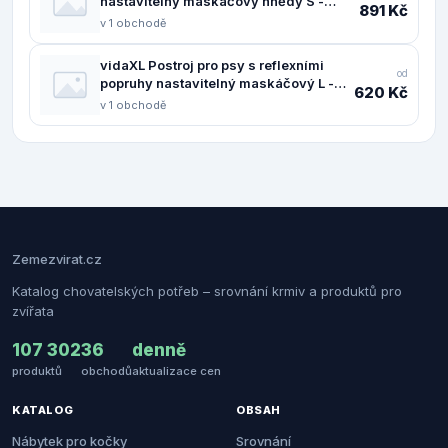
nastavitelný maskáčový hnědý S -
891 Kč
11461.4013383
v 1 obchodě
vidaXL Postroj pro psy s reflexními
od
popruhy nastavitelný maskáčový L -
620 Kč
11461.4013373
v 1 obchodě
Zemezvirat.cz
Katalog chovatelských potřeb – srovnání krmiv a produktů pro
zvířata
107 302
36
denně
produktů
obchodů
aktualizace cen
KATALOG
OBSAH
Nábytek pro kočky
Srovnání