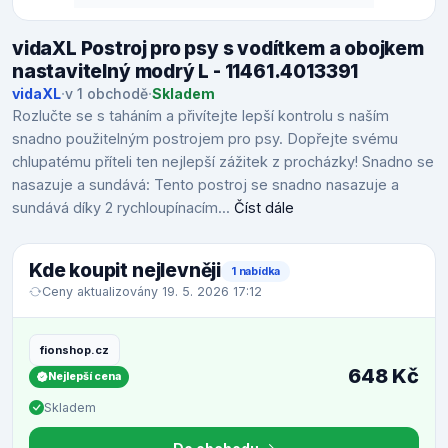
vidaXL Postroj pro psy s vodítkem a obojkem
nastavitelný modrý L - 11461.4013391
vidaXL
·
v 1 obchodě
·
Skladem
Rozlučte se s taháním a přivítejte lepší kontrolu s naším
snadno použitelným postrojem pro psy. Dopřejte svému
chlupatému příteli ten nejlepší zážitek z procházky! Snadno se
nasazuje a sundává: Tento postroj se snadno nasazuje a
sundává díky 2 rychloupínacím...
Číst dále
Kde koupit nejlevněji
1 nabídka
Ceny aktualizovány 19. 5. 2026 17:12
fionshop.cz
648 Kč
Nejlepší cena
Skladem