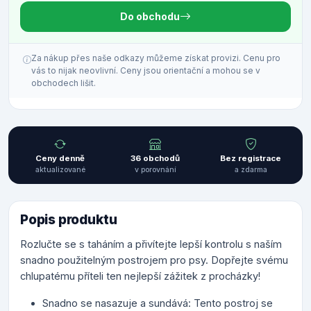
Do obchodu
Za nákup přes naše odkazy můžeme získat provizi. Cenu pro
vás to nijak neovlivní. Ceny jsou orientační a mohou se v
obchodech lišit.
Ceny denně
36 obchodů
Bez registrace
aktualizované
v porovnání
a zdarma
Popis produktu
Rozlučte se s taháním a přivítejte lepší kontrolu s naším
snadno použitelným postrojem pro psy. Dopřejte svému
chlupatému příteli ten nejlepší zážitek z procházky!
Snadno se nasazuje a sundává: Tento postroj se