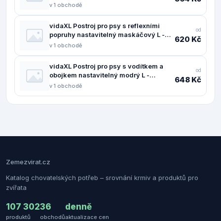
11461.4013377
v 1 obchodě
vidaXL Postroj pro psy s reflexními
od
popruhy nastavitelný maskáčový L -
620 Kč
11461.4013373
v 1 obchodě
vidaXL Postroj pro psy s vodítkem a
od
obojkem nastavitelný modrý L -
648 Kč
11461.4013391
v 1 obchodě
Zemezvirat.cz
Katalog chovatelských potřeb – srovnání krmiv a produktů pro
zvířata
107 302
36
denně
produktů
obchodů
aktualizace cen