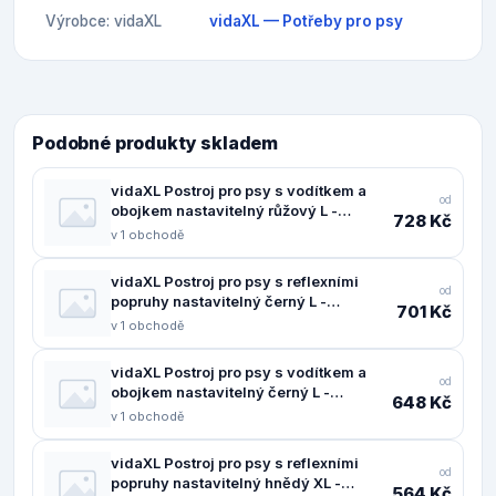
Výrobce: vidaXL
vidaXL — Potřeby pro psy
Podobné produkty skladem
vidaXL Postroj pro psy s vodítkem a
od
obojkem nastavitelný růžový L -
728 Kč
11461.4013394
v 1 obchodě
vidaXL Postroj pro psy s reflexními
od
popruhy nastavitelný černý L -
701 Kč
11461.4013370
v 1 obchodě
vidaXL Postroj pro psy s vodítkem a
od
obojkem nastavitelný černý L -
648 Kč
11461.4013390
v 1 obchodě
vidaXL Postroj pro psy s reflexními
od
popruhy nastavitelný hnědý XL -
564 Kč