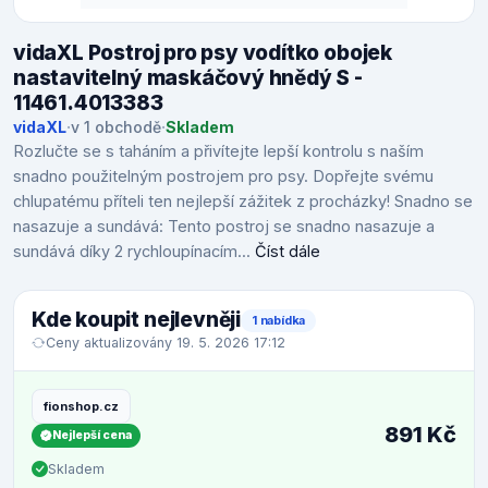
vidaXL Postroj pro psy vodítko obojek
nastavitelný maskáčový hnědý S -
11461.4013383
vidaXL
·
v 1 obchodě
·
Skladem
Rozlučte se s taháním a přivítejte lepší kontrolu s naším
snadno použitelným postrojem pro psy. Dopřejte svému
chlupatému příteli ten nejlepší zážitek z procházky! Snadno se
nasazuje a sundává: Tento postroj se snadno nasazuje a
sundává díky 2 rychloupínacím...
Číst dále
Kde koupit nejlevněji
1 nabídka
Ceny aktualizovány 19. 5. 2026 17:12
fionshop.cz
891 Kč
Nejlepší cena
Skladem