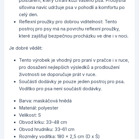
polštářem, který chrání kůži vašeho psa. Prodyšná
síťovina navíc udržuje psa v pohodlí a komfortu po
celý den.
Reflexní proužky pro dobrou viditelnost: Tento
postroj pro psy má na povrchu reflexní proužky,
které zajišťují bezpečnou procházku ve dne i v noci.
Je dobré vědět:
Tento výrobek je vhodný pro praní v pračce i v ruce,
pro dosažení nejlepších výsledků a prodloužení
životnosti se doporučuje prát v ruce.
Součástí dodávky je pouze jeden postroj pro psa.
Vodítko pro psa není součástí dodávky.
Barva: maskáčová hnědá
Materiál: polyester
Velikost: S
Obvod krku: 33–48 cm
Obvod hrudníku: 33–61 cm
Rozměry vodítka: 180 x 2,5 cm (D x Š)