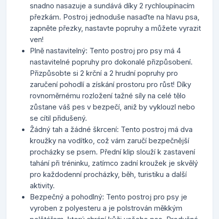
snadno nasazuje a sundává díky 2 rychloupínacím
přezkám. Postroj jednoduše nasaďte na hlavu psa,
zapněte přezky, nastavte popruhy a můžete vyrazit
ven!
Plně nastavitelný: Tento postroj pro psy má 4
nastavitelné popruhy pro dokonalé přizpůsobení.
Přizpůsobte si 2 krční a 2 hrudní popruhy pro
zaručení pohodlí a získání prostoru pro růst! Díky
rovnoměrnému rozložení tažné síly na celé tělo
zůstane váš pes v bezpečí, aniž by vyklouzl nebo
se cítil přidušený.
Žádný tah a žádné škrcení: Tento postroj má dva
kroužky na vodítko, což vám zaručí bezpečnější
procházky se psem. Přední klip slouží k zastavení
tahání při tréninku, zatímco zadní kroužek je skvělý
pro každodenní procházky, běh, turistiku a další
aktivity.
Bezpečný a pohodlný: Tento postroj pro psy je
vyroben z polyesteru a je polstrován měkkým