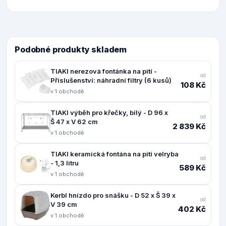
Podobné produkty skladem
TIAKI nerezová fontánka na pití -
od
Příslušenství: náhradní filtry (6 kusů)
108 Kč
v 1 obchodě
TIAKI výběh pro křečky, bílý - D 96 x
od
Š 47 x V 62 cm
2 839 Kč
v 1 obchodě
TIAKI keramická fontána na pití velryba
od
- 1,3 litru
589 Kč
v 1 obchodě
Kerbl hnízdo pro snášku - D 52 x Š 39 x
od
V 39 cm
402 Kč
v 1 obchodě