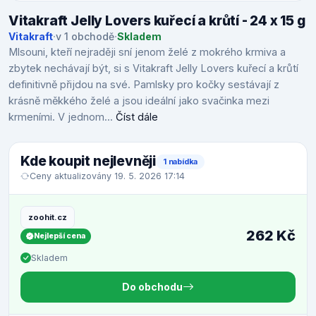
Vitakraft Jelly Lovers kuřecí a krůtí - 24 x 15 g
Vitakraft
·
v 1 obchodě
·
Skladem
Mlsouni, kteří nejraději sní jenom želé z mokrého krmiva a
zbytek nechávají být, si s Vitakraft Jelly Lovers kuřecí a krůtí
definitivně přijdou na své. Pamlsky pro kočky sestávají z
krásně měkkého želé a jsou ideální jako svačinka mezi
krmeními. V jednom...
Číst dále
Kde koupit nejlevněji
1 nabídka
Ceny aktualizovány 19. 5. 2026 17:14
zoohit.cz
262 Kč
Nejlepší cena
Skladem
Do obchodu