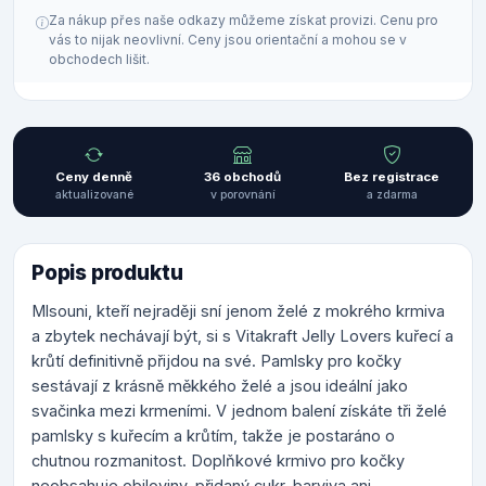
Za nákup přes naše odkazy můžeme získat provizi. Cenu pro
vás to nijak neovlivní. Ceny jsou orientační a mohou se v
obchodech lišit.
Ceny denně
36 obchodů
Bez registrace
aktualizované
v porovnání
a zdarma
Popis produktu
Mlsouni, kteří nejraději sní jenom želé z mokrého krmiva
a zbytek nechávají být, si s Vitakraft Jelly Lovers kuřecí a
krůtí definitivně přijdou na své. Pamlsky pro kočky
sestávají z krásně měkkého želé a jsou ideální jako
svačinka mezi krmeními. V jednom balení získáte tři želé
pamlsky s kuřecím a krůtím, takže je postaráno o
chutnou rozmanitost. Doplňkové krmivo pro kočky
neobsahuje obiloviny, přidaný cukr, barviva ani