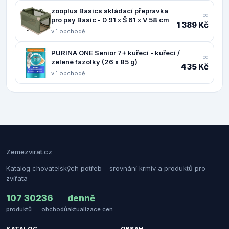
zooplus Basics skládací přepravka
od
pro psy Basic - D 91 x Š 61 x V 58 cm
1 389 Kč
v 1 obchodě
PURINA ONE Senior 7+ kuřecí - kuřecí /
od
zelené fazolky (26 x 85 g)
435 Kč
v 1 obchodě
Zemezvirat.cz
Katalog chovatelských potřeb – srovnání krmiv a produktů pro
zvířata
107 302
36
denně
produktů
obchodů
aktualizace cen