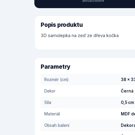
aktualizované
Popis produktu
3D samolepka na zeď ze dřeva kočka
Parametry
Rozměr (cm)
38 x 3
Dekor
Černá
Síla
0,5 cm
Materiál
MDF d
Obsah balení
Dekora