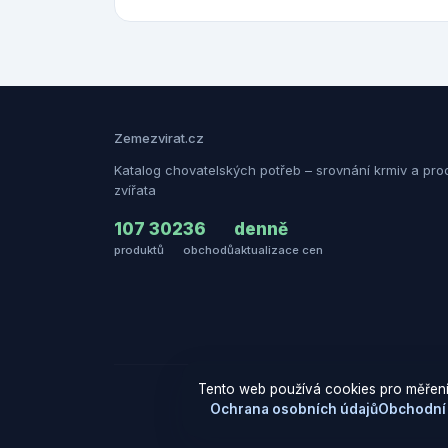
Zemezvirat.cz
Katalog chovatelských potřeb – srovnání krmiv a pro
zvířata
107 302
36
denně
produktů
obchodů
aktualizace cen
Tento web používá cookies pro měření
Ochrana osobních údajů
Obchodní