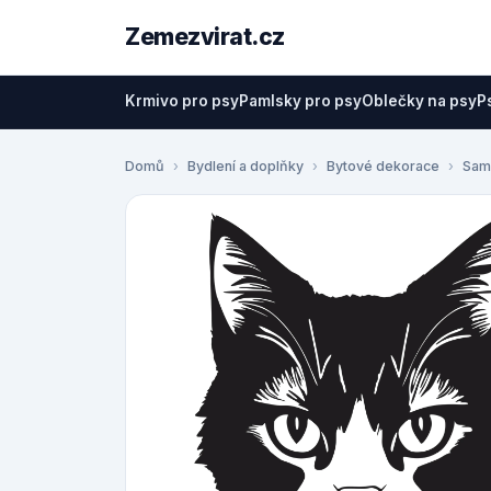
Zemezvirat.cz
Krmivo pro psy
Pamlsky pro psy
Oblečky na psy
P
Domů
Bydlení a doplňky
Bytové dekorace
Sam