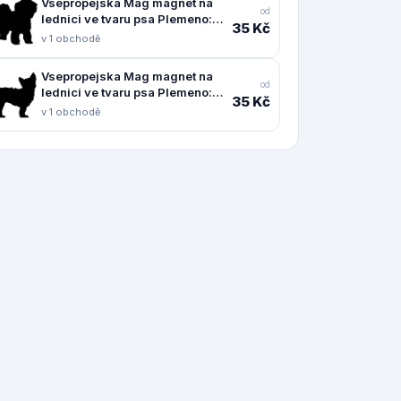
Vsepropejska Mag magnet na
od
lednici ve tvaru psa Plemeno:
35 Kč
Boloňský psík
v 1 obchodě
Vsepropejska Mag magnet na
od
lednici ve tvaru psa Plemeno:
35 Kč
Jorkšírský teriér
v 1 obchodě