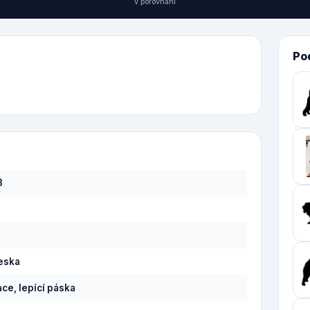
v porovnání
Po
3
eska
ce, lepící páska