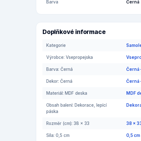
Barva
Černá
Doplňkové informace
Kategorie
Samol
Výrobce: Vsepropejska
Vsepro
Barva: Černá
Černá 
Dekor: Černá
Černá 
Materiál: MDF deska
MDF d
Obsah balení: Dekorace, lepící
Dekora
páska
Rozměr (cm): 38 x 33
38 x 3
Síla: 0,5 cm
0,5 cm