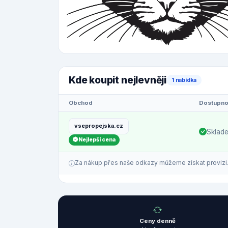
Kde koupit nejlevněji
1 nabídka
Obchod
Dostupno
vsepropejska.cz
Sklad
Nejlepší cena
Za nákup přes naše odkazy můžeme získat provizi. C
Ceny denně