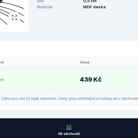
Síla
0,5 cm
Materiál
MDF deska
st
Cena
439 Kč
em
enu pro vás to nijak neovlivní. Ceny jsou orientační a mohou se v obchodech
36 obchodů