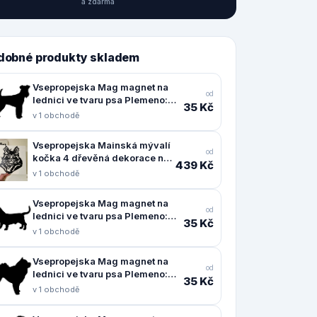
a zdarma
dobné produkty skladem
Vsepropejska Mag magnet na
od
lednici ve tvaru psa Plemeno:
35 Kč
Erdelteriér
v 1 obchodě
Vsepropejska Mainská mývalí
od
kočka 4 dřevěná dekorace na
439 Kč
zeď Rozměr (cm): 38 x 30
v 1 obchodě
Vsepropejska Mag magnet na
od
lednici ve tvaru psa Plemeno:
35 Kč
Baset
v 1 obchodě
Vsepropejska Mag magnet na
od
lednici ve tvaru psa Plemeno:
35 Kč
Čau čau
v 1 obchodě