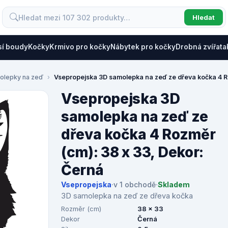
Hledat
sí boudy
Kočky
Krmivo pro kočky
Nábytek pro kočky
Drobná zvířata
olepky na zeď
Vsepropejska 3D samolepka na zeď ze dřeva kočka 4 R
Vsepropejska 3D
samolepka na zeď ze
dřeva kočka 4 Rozměr
(cm): 38 x 33, Dekor:
Černá
Vsepropejska
·
v 1 obchodě
·
Skladem
3D samolepka na zeď ze dřeva kočka
Rozměr (cm)
38 x 33
Dekor
Černá