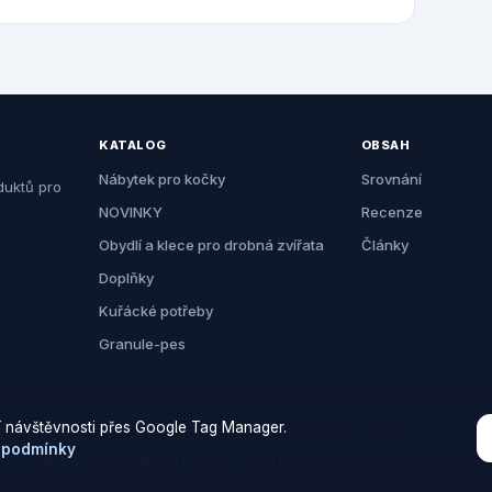
KATALOG
OBSAH
Nábytek pro kočky
Srovnání
duktů pro
NOVINKY
Recenze
Obydlí a klece pro drobná zvířata
Články
Doplňky
Kuřácké potřeby
Granule-pes
 návštěvnosti přes Google Tag Manager.
© 2026 Zemezvirat.cz. Všechna práva vyhrazena.
 podmínky
Za nákup přes naše odkazy můžeme získat provizi. Cenu pro vás to neovlivní.