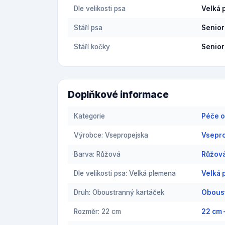
Dle velikosti psa
Velká 
Stáří psa
Senior
Stáří kočky
Senior
Doplňkové informace
Kategorie
Péče o
Výrobce: Vsepropejska
Vsepro
Barva: Růžová
Růžová
Dle velikosti psa: Velká plemena
Velká 
Druh: Oboustranný kartáček
Oboust
Rozměr: 22 cm
22 cm 