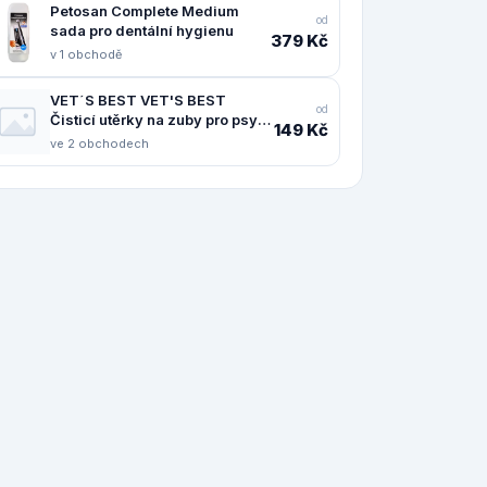
Petosan Complete Medium
od
sada pro dentální hygienu
379 Kč
v 1 obchodě
VET´S BEST VET'S BEST
od
Čisticí utěrky na zuby pro psy
149 Kč
50ks
ve 2 obchodech