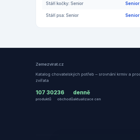
Stáří kočky: Senior
Senior
Stáří psa: Senior
Senior
Zemezvirat.cz
Katalog chovatelských potřeb – srovnání krmiv a pro
zvířata
107 302
36
denně
produktů
obchodů
aktualizace cen