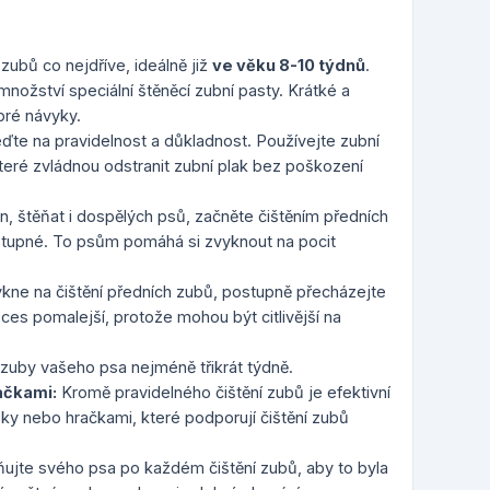
 zubů co nejdříve, ideálně již
ve věku 8-10 týdnů
.
nožství speciální štěněcí zubní pasty. Krátké a
bré návyky.
te na pravidelnost a důkladnost. Používejte zubní
které zvládnou odstranit zubní plak bez poškození
, štěňat i dospělých psů, začněte čištěním předních
ístupné. To psům pomáhá si zvyknout na pocit
ykne na čištění předních zubů, postupně přecházejte
es pomalejší, protože mohou být citlivější na
 zuby vašeho psa nejméně třikrát týdně.
ačkami:
Kromě pravidelného čištění zubů je efektivní
sky nebo hračkami, které podporují čištění zubů
ujte svého psa po každém čištění zubů, aby to byla