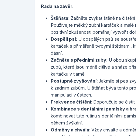
Rada na závěr:
Štěňata
: Začněte zvykat štěně na čištění
Používejte měkký zubní kartáček a malé m
pozitivní zkušenosti pomáhají vytvořit do
Dospělí psi:
U dospělých psů se soustřeď
kartáček s přiměřeně tvrdými štětinami, 
dásní.
Začněte s předními zuby:
U obou skupin
zubů, které jsou méně citlivé a snáze př
kartáčku v tlamě.
Postupné zvyšování:
Jakmile si pes zv
k zadním zubům. U štěňat bývá tento proc
manipulaci v ústech.
Frekvence čištění:
Doporučuje se čistit
Kombinace s dentálními pamlsky a hr
kombinovat tuto rutinu s dentálními paml
během žvýkání.
Odměny a chvála:
Vždy chvalte a odměň