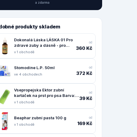
a zdarma
dobné produkty skladem
Dokonalá Láska LÁSKA 01 Pro
od
zdravé zuby a dásně - pro
360 Kč
pejsky
v 1 obchodě
Stomodine L.P. 50ml
od
372 Kč
ve 4 obchodech
Vsepropejska Ektor zubní
od
kartáček na prst pro psa Barva:
39 Kč
Zelená
v 1 obchodě
Beaphar zubní pasta 100 g
od
169 Kč
v 1 obchodě