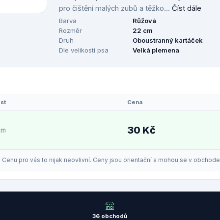
pro čištění malých zubů a těžko...
Číst dále
Barva
Růžová
Rozměr
22 cm
Druh
Oboustranný kartáček
Dle velikosti psa
Velká plemena
st
Cena
30 Kč
em
enu pro vás to nijak neovlivní. Ceny jsou orientační a mohou se v obchodech
36 obchodů