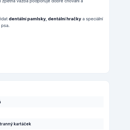
ní zpětná vazba podporuje dobré chování a
řidat
dentální pamlsky
,
dentální hračky
a speciální
 psa.
á
ranný kartáček