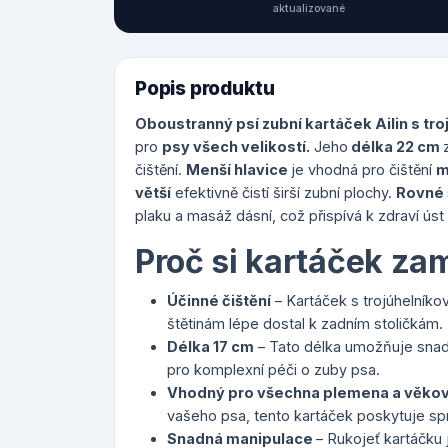
aktualizované
Popis produktu
Oboustranný psí zubní kartáček Ailin s tr
pro
psy všech velikostí.
Jeho
délka 22 cm
čištění.
Menší hlavice
je vhodná pro čištění
m
větší
efektivně čistí širší zubní plochy.
Rovné 
plaku a masáž dásní, což přispívá k zdraví ús
Proč si kartáček zam
Účinné čištění
– Kartáček s trojúhelníko
štětinám lépe dostal k zadním stoličkám.
Délka 17 cm
– Tato délka umožňuje snadn
pro komplexní péči o zuby psa.
Vhodný pro všechna plemena a věkov
vašeho psa, tento kartáček poskytuje spr
Snadná manipulace
– Rukojeť kartáčku