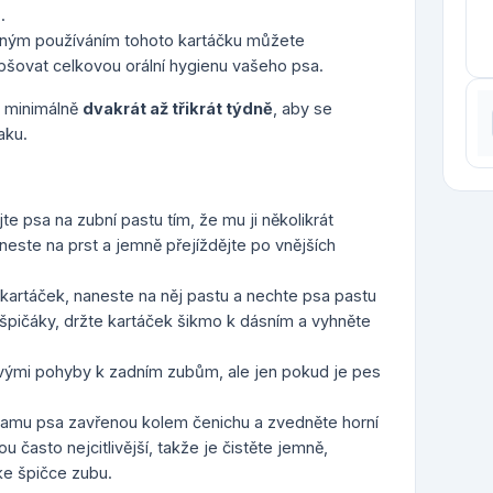
.
lným používáním tohoto kartáčku můžete
šovat celkovou orální hygienu vašeho psa.
 minimálně
dvakrát až třikrát týdně
, aby se
aku.
e psa na zubní pastu tím, že mu ji několikrát
neste na prst a jemně přejíždějte po vnějších
kartáček, naneste na něj pastu a nechte psa pastu
 špičáky, držte kartáček šikmo k dásním a vyhněte
vými pohyby k zadním zubům, ale jen pokud je pes
tlamu psa zavřenou kolem čenichu a zvedněte horní
u často nejcitlivější, takže je čistěte jemně,
e špičce zubu.