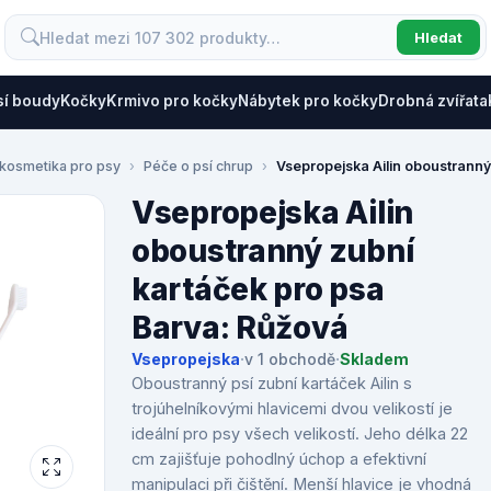
Hledat
sí boudy
Kočky
Krmivo pro kočky
Nábytek pro kočky
Drobná zvířata
 kosmetika pro psy
Péče o psí chrup
Vsepropejska Ailin oboustranný
Vsepropejska Ailin
oboustranný zubní
kartáček pro psa
Barva: Růžová
Vsepropejska
·
v 1 obchodě
·
Skladem
Oboustranný psí zubní kartáček Ailin s
trojúhelníkovými hlavicemi dvou velikostí je
ideální pro psy všech velikostí. Jeho délka 22
cm zajišťuje pohodlný úchop a efektivní
manipulaci při čištění. Menší hlavice je vhodná