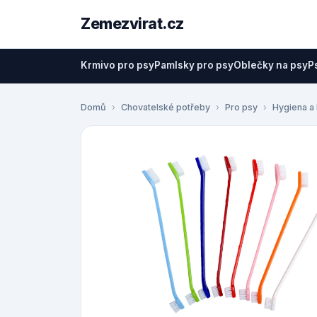
Zemezvirat.cz
Krmivo pro psy
Pamlsky pro psy
Oblečky na psy
P
Domů
Chovatelské potřeby
Pro psy
Hygiena a