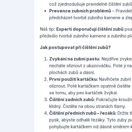
což zjednodušuje pravidelné čištění zubů
Prevence zubních problémů
– Pravide
předcházet tvorbě zubního kamene a zlep
Náš tip
:
Experti doporučují čištění zubů
psa
předešlo tvorbě zubního kamene a zubního pl
Jak postupovat při čištění zubů?
Zvykání na zubní pastu:
Nejdříve zvykejt
necháte slíznout z ukazováčku. Poté ji na
plochách zubů a dásní.
První použití kartáčku:
Navlhčete zubní 
olíznout. Poté kartáčkem opatrně čistěte
se tomu, aby pes kartáček žvýkal.
Čištění zadních zubů:
Pokračujte krouži
klidný. Čistěte na obou stranách tlamy.
Čištění předních zubů – řezáků:
Držte 
pysk, abyste odhalili řezáky. Tyto zuby jso
pohybujte kartáčkem od dásně směrem k