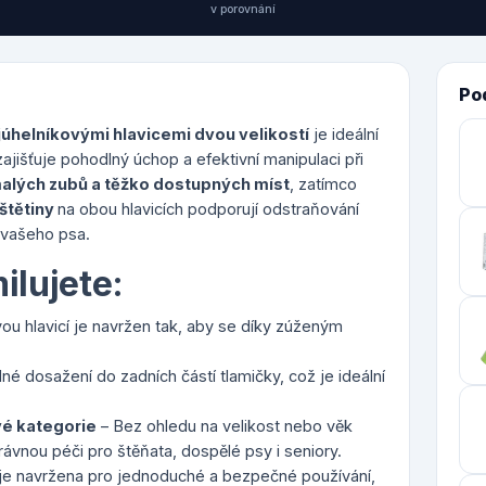
v porovnání
Po
ojúhelníkovými hlavicemi dvou velikostí
je ideální
zajišťuje pohodlný úchop a efektivní manipulaci při
alých zubů a těžko dostupných míst
, zatímco
štětiny
na obou hlavicích podporují odstraňování
t vašeho psa.
ilujete:
vou hlavicí je navržen tak, aby se díky zúženým
é dosažení do zadních částí tlamičky, což je ideální
é kategorie
– Bez ohledu na velikost nebo věk
ávnou péči pro štěňata, dospělé psy i seniory.
 je navržena pro jednoduché a bezpečné používání,