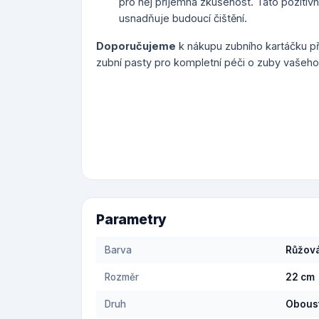
pro něj příjemná zkušenost. Tato pozitiv
usnadňuje budoucí čištění.
Doporučujeme
k nákupu zubního kartáčku p
zubní pasty pro kompletní péči o zuby vašeho
Parametry
Barva
Růžov
Rozměr
22 cm
Druh
Oboust