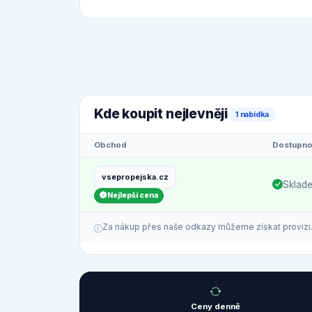
Kde koupit nejlevněji
1 nabídka
Obchod
Dostupno
vsepropejska.cz
Sklad
Nejlepší cena
Za nákup přes naše odkazy můžeme získat provizi. C
Ceny denně