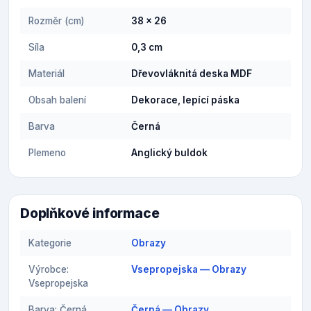
Rozměr (cm)
38 x 26
Síla
0,3 cm
Materiál
Dřevovláknitá deska MDF
Obsah balení
Dekorace, lepící páska
Barva
Černá
Plemeno
Anglický buldok
Doplňkové informace
Kategorie
Obrazy
Výrobce:
Vsepropejska — Obrazy
Vsepropejska
Barva: Černá
Černá — Obrazy