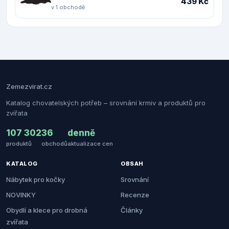
439 Kč
v 1 obchodě
Zemezvirat.cz
Katalog chovatelských potřeb – srovnání krmiv a produktů pro
zvířata
107 302
36
denně
produktů
obchodů
aktualizace cen
KATALOG
OBSAH
Nábytek pro kočky
Srovnání
NOVINKY
Recenze
Obydlí a klece pro drobná
Články
zvířata