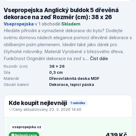
Vsepropejska Anglický buldok 5 dřevěná
dekorace na zeď Rozměr (cm): 38 x 26
Vsepropejska
·
v 1 obchodě
·
Skladem
Hledáte přírodní a vymazlené dekorace do bytu? Dodejte
svému domovu nádech elegance pomocí dřevěné dekorace s
oblíbeným psím plemenem. Ideální také jako dárek pro
čtyřnohé milovníky. Materiál Vyrobené z březového dřeva.
Funkčnost Originální dekorace na zeď s...
Číst dále
Rozměr (cm)
38 x 26
Síla
0,3 cm
Materiál
Dřevovláknitá deska MDF
Obsah balení
Dekorace, lepící páska
Kde koupit nejlevněji
1 nabídka
Ceny aktualizovány 23. 3. 2026 14:40
vsepropejska.cz
439 Kč
Nejlepší cena