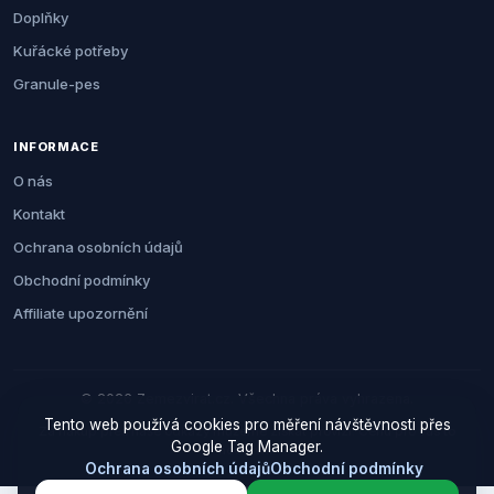
Doplňky
Kuřácké potřeby
Granule-pes
INFORMACE
O nás
Kontakt
Ochrana osobních údajů
Obchodní podmínky
Affiliate upozornění
© 2026 Zemezvirat.cz. Všechna práva vyhrazena.
Tento web používá cookies pro měření návštěvnosti přes
Za nákup přes naše odkazy můžeme získat provizi. Cenu pro vás to
Google Tag Manager.
neovlivní.
Ochrana osobních údajů
Obchodní podmínky