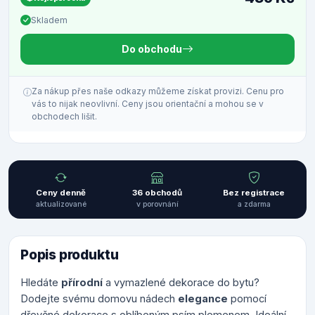
Skladem
Do obchodu
Za nákup přes naše odkazy můžeme získat provizi. Cenu pro
vás to nijak neovlivní. Ceny jsou orientační a mohou se v
obchodech lišit.
Ceny denně
36 obchodů
Bez registrace
aktualizované
v porovnání
a zdarma
Popis produktu
Hledáte
přírodní
a vymazlené dekorace do bytu?
Dodejte svému domovu nádech
elegance
pomocí
dřevěné dekorace s oblíbeným psím plemenem. Ideální