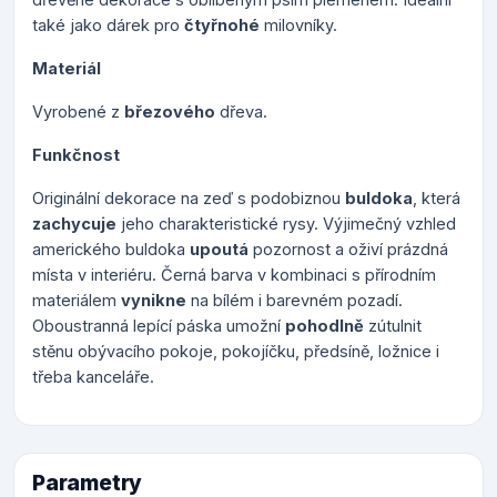
také jako dárek pro
čtyřnohé
milovníky.
Materiál
Vyrobené z
březového
dřeva.
Funkčnost
Originální dekorace na zeď s podobiznou
buldoka
, která
zachycuje
jeho charakteristické rysy. Výjimečný vzhled
amerického buldoka
upoutá
pozornost a oživí prázdná
místa v interiéru. Černá barva v kombinaci s přírodním
materiálem
vynikne
na bílém i barevném pozadí.
Oboustranná lepící páska umožní
pohodlně
zútulnit
stěnu obývacího pokoje, pokojíčku, předsíně, ložnice i
třeba kanceláře.
Parametry