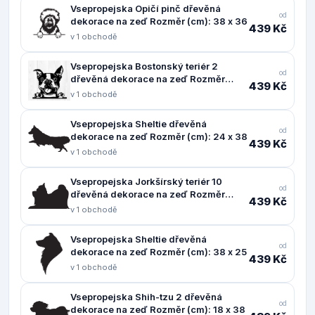
Vsepropejska Opičí pinč dřevěná
od
dekorace na zeď Rozměr (cm): 38 x 36
439 Kč
v 1 obchodě
Vsepropejska Bostonský teriér 2
od
dřevěná dekorace na zeď Rozměr
439 Kč
(cm): 37 x 38
v 1 obchodě
Vsepropejska Sheltie dřevěná
od
dekorace na zeď Rozměr (cm): 24 x 38
439 Kč
v 1 obchodě
Vsepropejska Jorkšírský teriér 10
od
dřevěná dekorace na zeď Rozměr
439 Kč
(cm): 24 x 38
v 1 obchodě
Vsepropejska Sheltie dřevěná
od
dekorace na zeď Rozměr (cm): 38 x 25
439 Kč
v 1 obchodě
Vsepropejska Shih-tzu 2 dřevěná
od
dekorace na zeď Rozměr (cm): 18 x 38