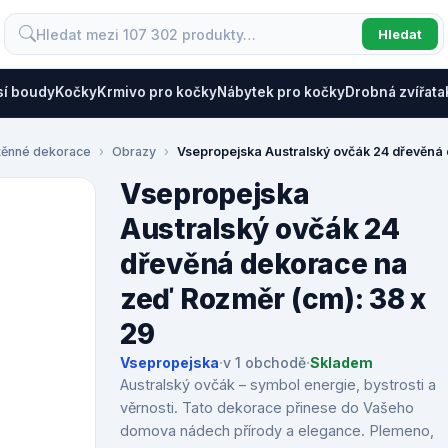
Hledat
sí boudy
Kočky
Krmivo pro kočky
Nábytek pro kočky
Drobná zvířata
těnné dekorace
Obrazy
Vsepropejska Australský ovčák 24 dřevěná
Vsepropejska
Australský ovčák 24
dřevěná dekorace na
zeď Rozměr (cm): 38 x
29
Vsepropejska
·
v 1 obchodě
·
Skladem
Australský ovčák – symbol energie, bystrosti a
věrnosti. Tato dekorace přinese do Vašeho
domova nádech přírody a elegance. Plemeno,