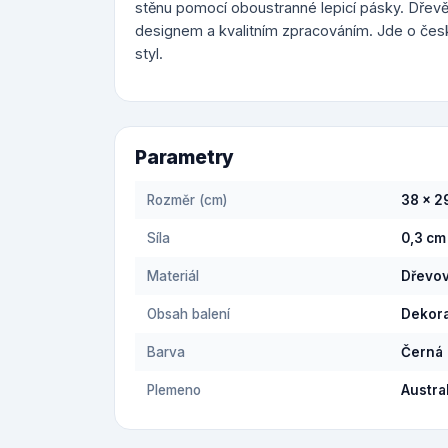
stěnu pomocí oboustranné lepicí pásky. Dře
designem a kvalitním zpracováním. Jde o čes
styl.
Parametry
Rozměr (cm)
38 x 2
Síla
0,3 cm
Materiál
Dřevov
Obsah balení
Dekora
Barva
Černá
Plemeno
Austra