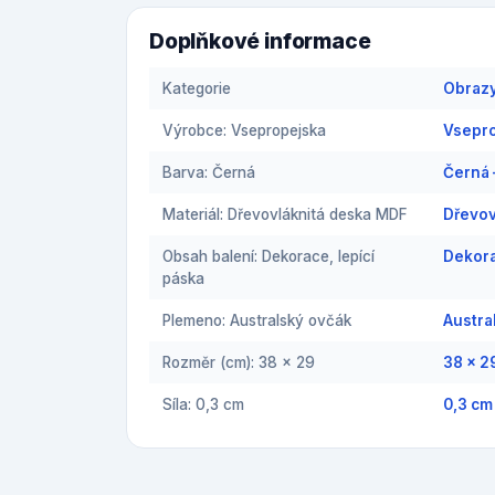
Doplňkové informace
Kategorie
Obraz
Výrobce: Vsepropejska
Vsepr
Barva: Černá
Černá
Materiál: Dřevovláknitá deska MDF
Dřevov
Obsah balení: Dekorace, lepící
Dekora
páska
Plemeno: Australský ovčák
Austra
Rozměr (cm): 38 x 29
38 x 2
Síla: 0,3 cm
0,3 cm