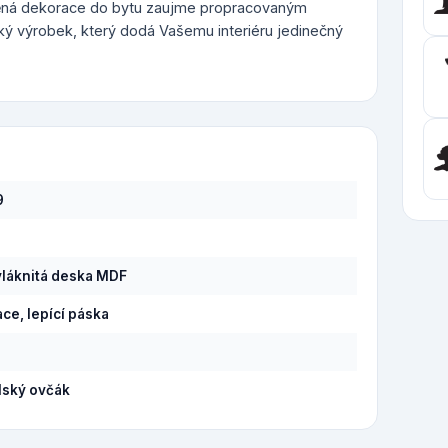
věná dekorace do bytu zaujme propracovaným
ký výrobek, který dodá Vašemu interiéru jedinečný
9
láknitá deska MDF
ce, lepící páska
lský ovčák