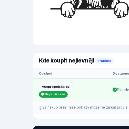
Kde koupit nejlevněji
1 nabídka
Obchod
Dostupno
vsepropejska.cz
Sklad
Nejlepší cena
Za nákup přes naše odkazy můžeme získat provizi. C