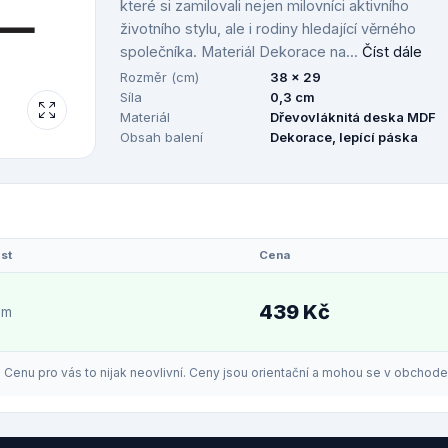
které si zamilovali nejen milovníci aktivního
životního stylu, ale i rodiny hledající věrného
společníka. Materiál Dekorace na...
Číst dále
Rozměr (cm)
38 x 29
Síla
0,3 cm
Materiál
Dřevovláknitá deska MDF
Obsah balení
Dekorace, lepící páska
st
Cena
439 Kč
em
enu pro vás to nijak neovlivní. Ceny jsou orientační a mohou se v obchodech