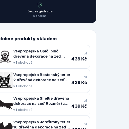
Bez registrace
a zdarma
dobné produkty skladem
Vsepropejska Opičí pinč
od
dřevěná dekorace na zeď
439 Kč
Rozměr (cm): 38 x 36
v 1 obchodě
Vsepropejska Bostonský teriér
od
2 dřevěná dekorace na zeď
439 Kč
Rozměr (cm): 37 x 38
v 1 obchodě
Vsepropejska Sheltie dřevěná
od
dekorace na zeď Rozměr (cm):
439 Kč
24 x 38
v 1 obchodě
Vsepropejska Jorkšírský teriér
od
10 dřevěná dekorace na zeď