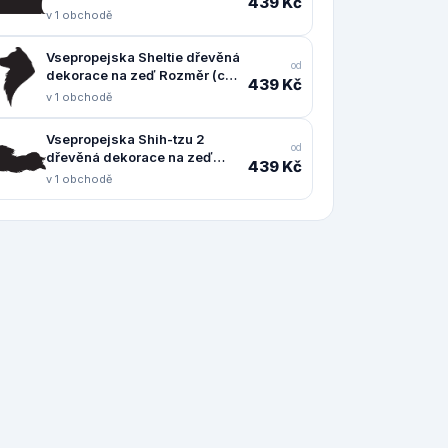
439 Kč
Rozměr (cm): 24 x 38
v 1 obchodě
Vsepropejska Sheltie dřevěná
od
dekorace na zeď Rozměr (cm):
439 Kč
38 x 25
v 1 obchodě
Vsepropejska Shih-tzu 2
od
dřevěná dekorace na zeď
439 Kč
Rozměr (cm): 18 x 38
v 1 obchodě