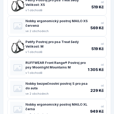
od
Velikost: XS
519 Kč
v 1 obchodě
Nobby ergonomický postroj MAILO XS
od
červená
569 Kč
ve 2 obchodech
Petify Postroj pro psa Treat šedý
od
Velikost: M
519 Kč
v 1 obchodě
RUFFWEAR Front Range® Postroj pro
od
psy Moonlight Mountains M
1 305 Kč
v 1 obchodě
Nobby bezpečnostní postroj S pro psa
od
do auta
229 Kč
ve 2 obchodech
Nobby ergonomický postroj MAILO XL
od
černá
949 Kč