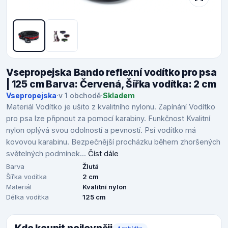
Vsepropejska Bando reflexní vodítko pro psa
| 125 cm Barva: Červená, Šířka vodítka: 2 cm
Vsepropejska
·
v 1 obchodě
·
Skladem
Materiál Vodítko je ušito z kvalitního nylonu. Zapínání Vodítko
pro psa lze připnout za pomocí karabiny. Funkčnost Kvalitní
nylon oplývá svou odolností a pevností. Psí vodítko má
kovovou karabinu. Bezpečnější procházku během zhoršených
světelných podmínek...
Číst dále
Barva
Žlutá
Šířka vodítka
2 cm
Materiál
Kvalitní nylon
Délka vodítka
125 cm