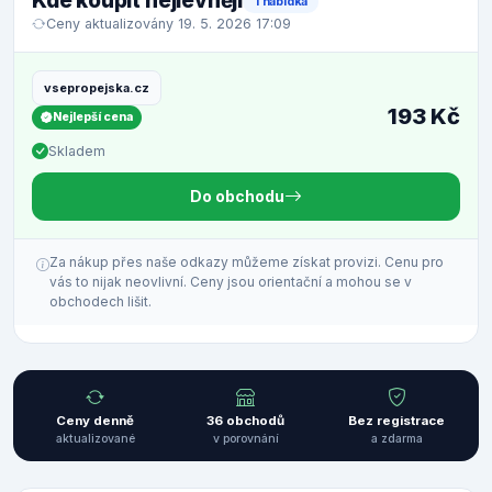
Kde koupit nejlevněji
1 nabídka
Ceny aktualizovány 19. 5. 2026 17:09
vsepropejska.cz
193 Kč
Nejlepší cena
Skladem
Do obchodu
Za nákup přes naše odkazy můžeme získat provizi. Cenu pro
vás to nijak neovlivní. Ceny jsou orientační a mohou se v
obchodech lišit.
Ceny denně
36 obchodů
Bez registrace
aktualizované
v porovnání
a zdarma