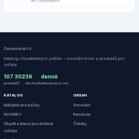
ve 2 obchodech
Zemezvirat.cz
Katalog chovatelských potřeb – srovnání krmiv a produktů pro
zvířata
107 302
36
denně
produktů
obchodů
aktualizace cen
KATALOG
OBSAH
Nábytek pro kočky
Srovnání
NOVINKY
Recenze
Obydlí a klece pro drobná
Články
zvířata