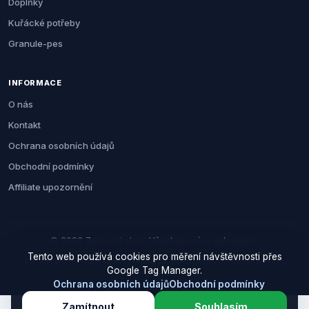
Doplňky
Kuřácké potřeby
Granule-pes
INFORMACE
O nás
Kontakt
Ochrana osobních údajů
Obchodní podmínky
Affiliate upozornění
© 2026 Zemezvirat.cz. Všechna práva vyhrazena.
Tento web používá cookies pro měření návštěvnosti přes
Za nákup přes naše odkazy můžeme získat provizi. Cenu pro vás to
Google Tag Manager.
neovlivní.
Ochrana osobních údajů
Obchodní podmínky
Zamítnout
Souhlasím