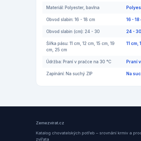
Materiál: Polyester, bavlna
Polyes
Obvod slabin: 16 - 18 cm
16 - 1
Obvod slabin (cm): 24 - 30
24 - 3
Šířka pásu: 11 cm, 12 cm, 15 cm, 19
11 cm,
cm, 25 cm
Údržba: Praní v pračce na 30 °C
Praní 
Zapínání: Na suchý ZIP
Na suc
Zemezvirat.cz
Katalog chovatelských potřeb – srovnání krmiv a pro
zvířata