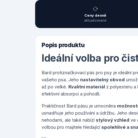
Ceny denně
aktualizované
Popis produktu
Ideální volba pro či
Bard protiznačkovací pás pro psy je ideální pro
vašeho psa. Jeho
nastavitelný obvod
umožň
až po velké.
Kvalitní materiál
z polyesteru a 
efektivní absorpci a pohodlí.
Praktičnost Bard pásu je umocněna
možností
usnadňuje jeho používání a údržbu. Jeho des
nehodami, ale také nabízí
stylový vzhled
ve 
volbou pro majitele hledající
spolehlivé a sn