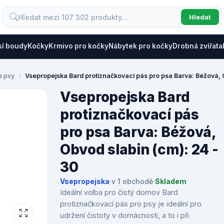
Hledat
sí boudy
Kočky
Krmivo pro kočky
Nábytek pro kočky
Drobná zvířata
a psy
Vsepropejska Bard protiznačkovací pás pro psa Barva: Béžová, 
Vsepropejska Bard
protiznačkovací pás
pro psa Barva: Béžová,
Obvod slabin (cm): 24 -
30
Vsepropejska
·
v 1 obchodě
·
Skladem
Ideální volba pro čistý domov Bard
protiznačkovací pás pro psy je ideální pro
udržení čistoty v domácnosti, a to i při