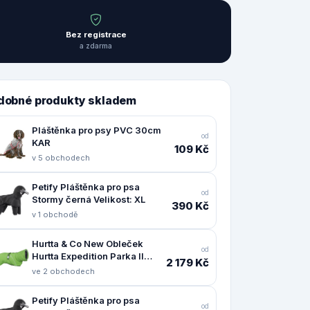
Bez registrace
a zdarma
dobné produkty skladem
Pláštěnka pro psy PVC 30cm
od
KAR
109 Kč
v 5 obchodech
Petify Pláštěnka pro psa
od
Stormy černá Velikost: XL
390 Kč
v 1 obchodě
Hurtta & Co New Obleček
od
Hurtta Expedition Parka II
2 179 Kč
petrželový 55
ve 2 obchodech
Petify Pláštěnka pro psa
od