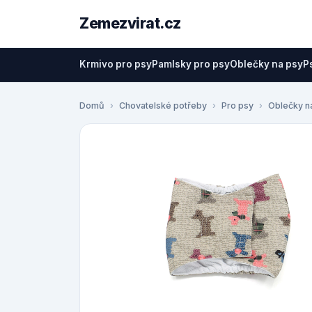
Zemezvirat.cz
Krmivo pro psy
Pamlsky pro psy
Oblečky na psy
P
Domů
Chovatelské potřeby
Pro psy
Oblečky n