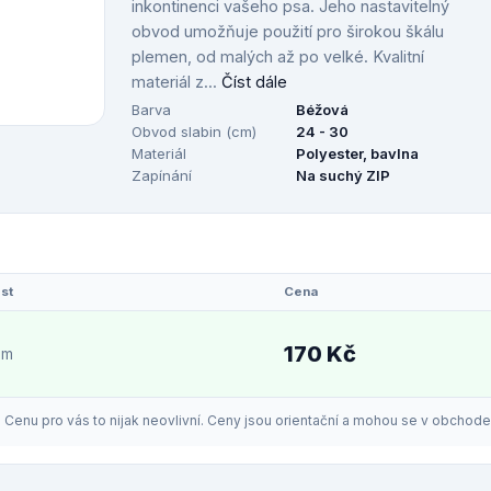
inkontinenci vašeho psa. Jeho nastavitelný
obvod umožňuje použití pro širokou škálu
plemen, od malých až po velké. Kvalitní
materiál z...
Číst dále
Barva
Béžová
Obvod slabin (cm)
24 - 30
Materiál
Polyester, bavlna
Zapínání
Na suchý ZIP
st
Cena
170 Kč
em
enu pro vás to nijak neovlivní. Ceny jsou orientační a mohou se v obchodech