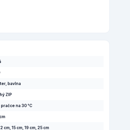
á
0
ter, bavlna
hý ZIP
v pračce na 30 °C
 cm
12 cm, 15 cm, 19 cm, 25 cm