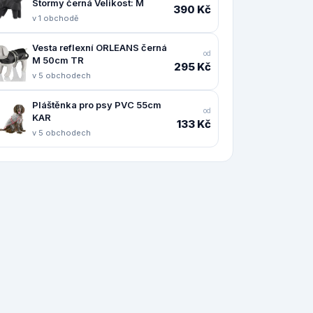
Stormy černá Velikost: M
390 Kč
v 1 obchodě
Vesta reflexní ORLEANS černá
od
M 50cm TR
295 Kč
v 5 obchodech
Pláštěnka pro psy PVC 55cm
od
KAR
133 Kč
v 5 obchodech