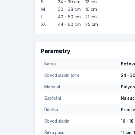
S
24 - 30 cm
12 cm
M
30 - 38 cm
16 cm
L
40 - 50 cm
21 cm
XL
44 - 60 cm
25 cm
Parametry
Barva
Béžov
Obvod slabin (cm)
24 - 3
Materiál
Polyes
Zapínání
Na suc
Údržba
Praní 
Obvod slabin
16 - 18
Šířka pásu
11 cm, 