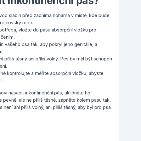
t inkontinenční pás?
vod slabin před zadníma nohama v místě, kde bude
rejčovský metr.
 potřeba, vložte do pásu absorpční vložku pro
ečením.
n vašeho psa tak, aby pokryl jeho genitálie, a
.
ní příliš těsný ani příliš volný. Pes by měl být schopen
ení.
elně kontrolujte a měňte absorpční vložku, abyste
í.
ovi nasadit inkontinenční pás, uklidněte ho,
 pevně, ale ne příliš těsně, zapněte kolem pasu tak,
není ani příliš volný, ani příliš těsný, aby byl pro psa