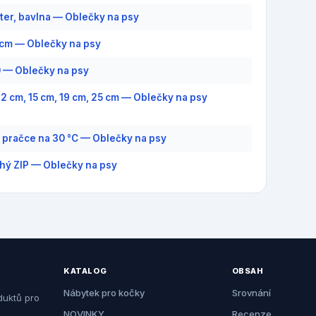
ter, bavlna — Oblečky na psy
8 cm — Oblečky na psy
0 — Oblečky na psy
 12 cm, 15 cm, 19 cm, 25 cm — Oblečky na psy
v pračce na 30 °C — Oblečky na psy
hý ZIP — Oblečky na psy
KATALOG
OBSAH
Nábytek pro kočky
Srovnání
duktů pro
NOVINKY
Recenze