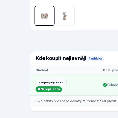
Kde koupit nejlevněji
1 nabídka
Obchod
Dostupno
vsepropejska.cz
Sklad
Nejlepší cena
Za nákup přes naše odkazy můžeme získat provizi. C