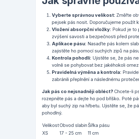
Jak správně používa
Vyberte správnou velikost
: Změřte ob
pejsek pás nosit. Doporučujeme použít k
Vložení absorpční vložky
: Pokud je to
zvýšení savosti a bezpečnosti před prot
Aplikace pásu
: Nasaďte pás kolem slabi
zajistěte ho pomocí suchých zipů na pásu
Kontrola pohodlí
: Ujistěte se, že pás ne
volně se pohybovat bez jakéhokoli omez
Pravidelná výměna a kontrola
: Pravid
zabránili přeplnění a následnému protečen
Jak pás co nejsnadněji obléct?
Chcete-li ps
rozepněte pás a dejte ho pod bříško. Poté pás
aby byl suchý zip na hřbetu. Ujistěte se, že pás 
pohodlný.
Velikost
Obvod slabin
Šířka pásu
XS
17 - 25 cm
11 cm