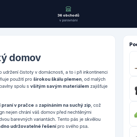
36 obchodů
v porovnání
Po
stý domov
 udržení čistoty v domácnosti, a to i při inkontinenci
uje použití pro
širokou škálu plemen
, od malých
bavlny spolu s
všitým savým materiálem
zajišťuje
 praní v pračce
a
zapínáním na suchý zip
, což
ign nejen chrání váš domov před nechtěnými
dvou barevných variantách. Tento pás je skvělou
adno udržovatelné řešení
pro svého psa.