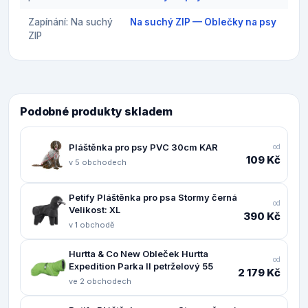
Zapínání: Na suchý
Na suchý ZIP — Oblečky na psy
ZIP
Podobné produkty skladem
Pláštěnka pro psy PVC 30cm KAR
od
109 Kč
v 5 obchodech
Petify Pláštěnka pro psa Stormy černá
od
Velikost: XL
390 Kč
v 1 obchodě
Hurtta & Co New Obleček Hurtta
od
Expedition Parka II petrželový 55
2 179 Kč
ve 2 obchodech