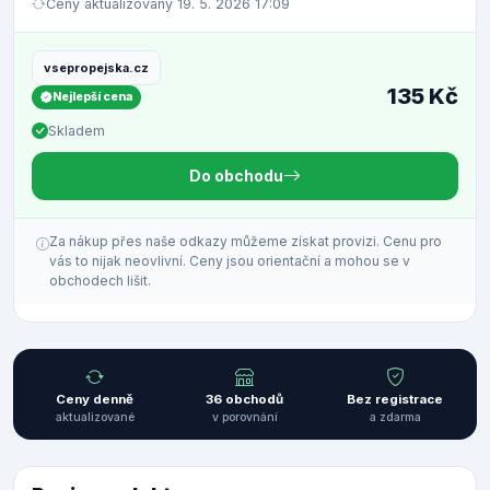
Ceny aktualizovány 19. 5. 2026 17:09
vsepropejska.cz
135 Kč
Nejlepší cena
Skladem
Do obchodu
Za nákup přes naše odkazy můžeme získat provizi. Cenu pro
vás to nijak neovlivní. Ceny jsou orientační a mohou se v
obchodech lišit.
Ceny denně
36 obchodů
Bez registrace
aktualizované
v porovnání
a zdarma