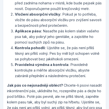
před zadníma nohama v místě, kde bude pejsek pás
nosit. Doporučujeme použít krejčovský metr.
Vložení absorpční vložky
: Pokud je to potřeba,
vložte do pásu absorpční vložku pro zvýšení savosti
a bezpečnosti před protečením.
Aplikace pásu
: Nasaďte pás kolem slabin vašeho
psa tak, aby pokryl jeho genitálie, a zajistěte ho
pomocí suchých zipů na pásu.
Kontrola pohodlí
: Ujistěte se, že pás není příliš
těsný ani příliš volný. Pes by měl být schopen volně
se pohybovat bez jakéhokoli omezení.
Pravidelná výměna a kontrola
: Pravidelně
kontrolujte a měňte absorpční vložku, abyste
zabránili přeplnění a následnému protečení.
Jak pás co nejsnadněji obléct?
Chcete-li psovi nasadit
inkontinenční pás, uklidněte ho, rozepněte pás a dejte ho
pod bříško. Poté pás pevně, ale ne příliš těsně, zapněte
kolem pasu tak, aby byl suchý zip na hřbetu. Ujistěte se,
že pás není ani příliš volný, ani příliš těsný, aby byl pro psa