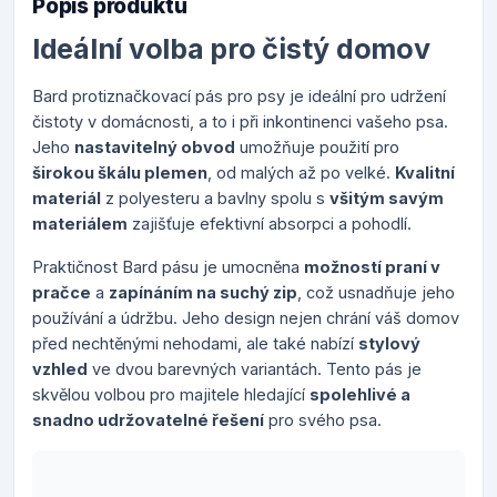
Popis produktu
Ideální volba pro čistý domov
Bard protiznačkovací pás pro psy je ideální pro udržení
čistoty v domácnosti, a to i při inkontinenci vašeho psa.
Jeho
nastavitelný obvod
umožňuje použití pro
širokou škálu plemen
, od malých až po velké.
Kvalitní
materiál
z polyesteru a bavlny spolu s
všitým savým
materiálem
zajišťuje efektivní absorpci a pohodlí.
Praktičnost Bard pásu je umocněna
možností praní v
pračce
a
zapínáním na suchý zip
, což usnadňuje jeho
používání a údržbu. Jeho design nejen chrání váš domov
před nechtěnými nehodami, ale také nabízí
stylový
vzhled
ve dvou barevných variantách. Tento pás je
skvělou volbou pro majitele hledající
spolehlivé a
snadno udržovatelné řešení
pro svého psa.