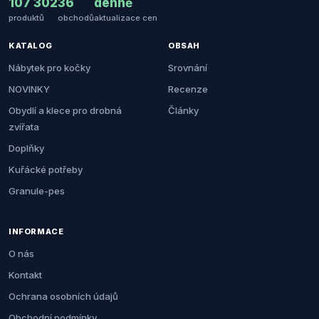
107 302
36
denně
produktů
obchodů
aktualizace cen
KATALOG
OBSAH
Nábytek pro kočky
Srovnání
NOVINKY
Recenze
Obydlí a klece pro drobná
Články
zvířata
Doplňky
Kuřácké potřeby
Granule-pes
INFORMACE
O nás
Kontakt
Ochrana osobních údajů
Obchodní podmínky