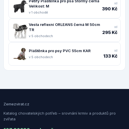
Petify Pláštěnka pro psa Stormy černá
od
Velikost: M
390 Kč
v 1 obchodě
Vesta reflexní ORLEANS černá M 50cm
od
TR
295 Kč
v 5 obchodech
Pláštěnka pro psy PVC 55cm KAR
od
133 Kč
v 5 obchodech
Zemezvirat.cz
Katalog chovatelských potřeb – srovnání krmiv a produktů pro
zvířata