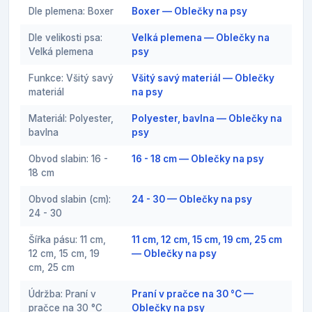
Dle plemena: Boxer
Boxer — Oblečky na psy
Dle velikosti psa:
Velká plemena — Oblečky na
Velká plemena
psy
Funkce: Všitý savý
Všitý savý materiál — Oblečky
materiál
na psy
Materiál: Polyester,
Polyester, bavlna — Oblečky na
bavlna
psy
Obvod slabin: 16 -
16 - 18 cm — Oblečky na psy
18 cm
Obvod slabin (cm):
24 - 30 — Oblečky na psy
24 - 30
Šířka pásu: 11 cm,
11 cm, 12 cm, 15 cm, 19 cm, 25 cm
12 cm, 15 cm, 19
— Oblečky na psy
cm, 25 cm
Údržba: Praní v
Praní v pračce na 30 °C —
pračce na 30 °C
Oblečky na psy