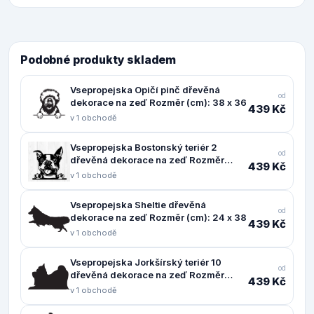
Podobné produkty skladem
Vsepropejska Opičí pinč dřevěná
od
dekorace na zeď Rozměr (cm): 38 x 36
439 Kč
v 1 obchodě
Vsepropejska Bostonský teriér 2
od
dřevěná dekorace na zeď Rozměr
439 Kč
(cm): 37 x 38
v 1 obchodě
Vsepropejska Sheltie dřevěná
od
dekorace na zeď Rozměr (cm): 24 x 38
439 Kč
v 1 obchodě
Vsepropejska Jorkšírský teriér 10
od
dřevěná dekorace na zeď Rozměr
439 Kč
(cm): 24 x 38
v 1 obchodě