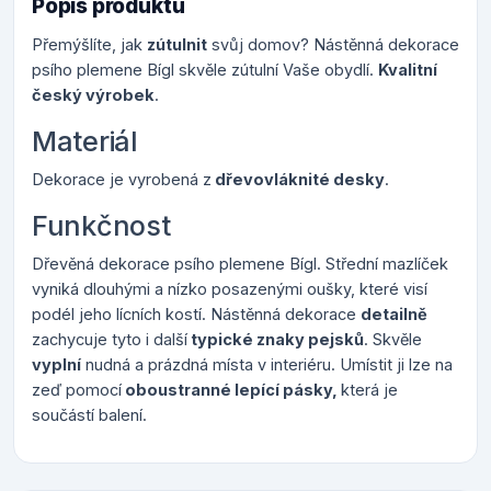
Popis produktu
Přemýšlíte, jak
zútulnit
svůj domov? Nástěnná dekorace
psího plemene Bígl skvěle zútulní Vaše obydlí.
Kvalitní
český výrobek
.
Materiál
Dekorace je vyrobená z
dřevovláknité desky
.
Funkčnost
Dřevěná dekorace psího plemene Bígl. Střední mazlíček
vyniká dlouhými a nízko posazenými oušky, které visí
podél jeho lícních kostí. Nástěnná dekorace
detailně
zachycuje tyto i další
typické znaky pejsků
. Skvěle
vyplní
nudná a prázdná místa v interiéru. Umístit ji lze na
zeď pomocí
oboustranné lepící pásky,
která je
součástí balení.