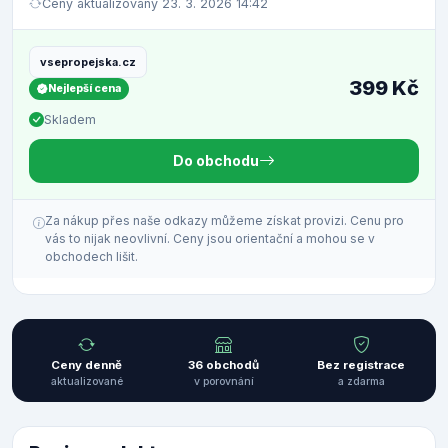
Ceny aktualizovány 23. 3. 2026 14:42
vsepropejska.cz
399 Kč
Nejlepší cena
Skladem
Do obchodu
Za nákup přes naše odkazy můžeme získat provizi. Cenu pro
vás to nijak neovlivní. Ceny jsou orientační a mohou se v
obchodech lišit.
Ceny denně
36 obchodů
Bez registrace
aktualizované
v porovnání
a zdarma