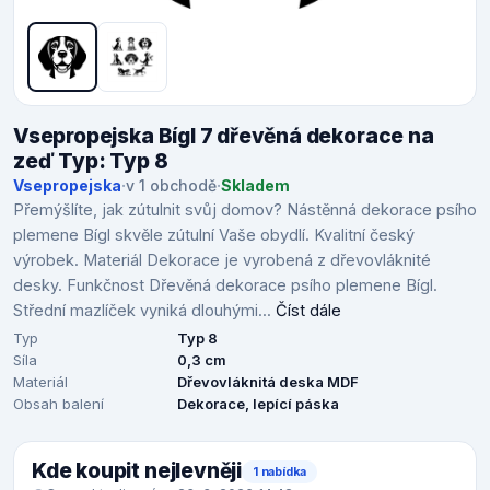
Vsepropejska Bígl 7 dřevěná dekorace na
zeď Typ: Typ 8
Vsepropejska
·
v 1 obchodě
·
Skladem
Přemýšlíte, jak zútulnit svůj domov? Nástěnná dekorace psího
plemene Bígl skvěle zútulní Vaše obydlí. Kvalitní český
výrobek. Materiál Dekorace je vyrobená z dřevovláknité
desky. Funkčnost Dřevěná dekorace psího plemene Bígl.
Střední mazlíček vyniká dlouhými...
Číst dále
Typ
Typ 8
Síla
0,3 cm
Materiál
Dřevovláknitá deska MDF
Obsah balení
Dekorace, lepící páska
Kde koupit nejlevněji
1 nabídka