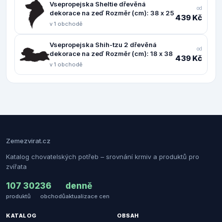
Vsepropejska Sheltie dřevěná
od
dekorace na zeď Rozměr (cm): 38 x 25
439 Kč
v 1 obchodě
Vsepropejska Shih-tzu 2 dřevěná
od
dekorace na zeď Rozměr (cm): 18 x 38
439 Kč
v 1 obchodě
Zemezvirat.cz
Katalog chovatelských potřeb – srovnání krmiv a produktů pro
zvířata
107 302
36
denně
produktů
obchodů
aktualizace cen
KATALOG
OBSAH