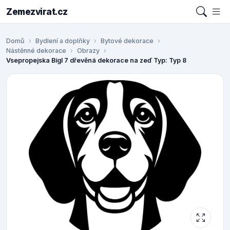
Zemezvirat.cz
Domů
Bydlení a doplňky
Bytové dekorace
Nástěnné dekorace
Obrazy
Vsepropejska Bígl 7 dřevěná dekorace na zeď Typ: Typ 8