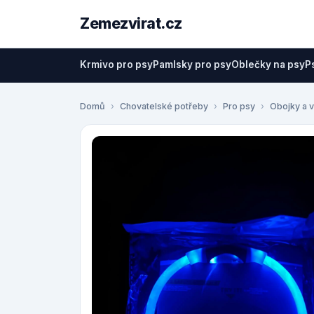
Zemezvirat.cz
Krmivo pro psy
Pamlsky pro psy
Oblečky na psy
P
Domů
Chovatelské potřeby
Pro psy
Obojky a v