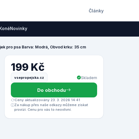
Články
Koně
Novinky
jek pro psa Barva: Modrá, Obvod krku: 35 cm
199 Kč
vsepropejska.cz
Skladem
Do obchodu
Ceny aktualizovány 23. 3. 2026 14:41
Za nákup přes naše odkazy můžeme získat
provizi. Cenu pro vás to neovlivní.