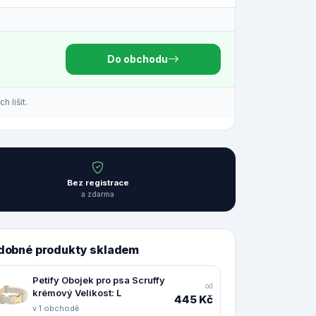
Do obchodu
 lišit.
Bez registrace
a zdarma
dobné produkty skladem
Petify Obojek pro psa Scruffy
od
krémový Velikost: L
445 Kč
v 1 obchodě