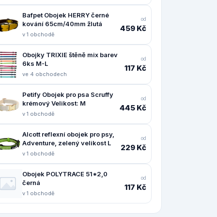
Bafpet Obojek HERRY černé
od
kování 65cm/40mm žlutá
459 Kč
v 1 obchodě
Obojky TRIXIE štěně mix barev
od
6ks M-L
117 Kč
ve 4 obchodech
Petify Obojek pro psa Scruffy
od
krémový Velikost: M
445 Kč
v 1 obchodě
Alcott reflexní obojek pro psy,
od
Adventure, zelený velikost L
229 Kč
v 1 obchodě
Obojek POLYTRACE 51*2,0
od
černá
117 Kč
v 1 obchodě