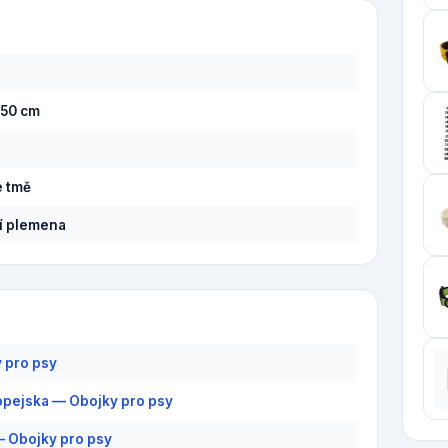
 50 cm
e tmě
í plemena
 pro psy
pejska — Obojky pro psy
— Obojky pro psy