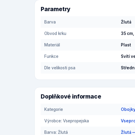
Parametry
Barva
Žlutá
Obvod krku
35 cm,
Materiál
Plast
Funkce
Svítí v
Dle velikosti psa
Středn
Doplňkové informace
Kategorie
Obojky
Výrobce: Vsepropejska
Vsepro
Barva: Žlutá
Žlutá 