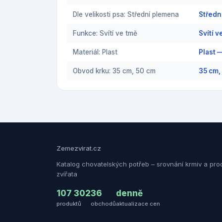
Dle velikosti psa: Střední plemena
Středn
Funkce: Svítí ve tmě
Svítí 
Materiál: Plast
Plast 
Obvod krku: 35 cm, 50 cm
35 cm,
Zemezvirat.cz
Katalog chovatelských potřeb – srovnání krmiv a pro
zvířata
107 302
36
denně
produktů
obchodů
aktualizace cen