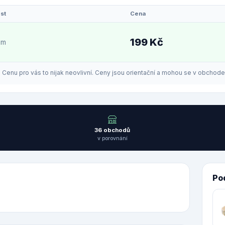
st
Cena
199 Kč
em
enu pro vás to nijak neovlivní. Ceny jsou orientační a mohou se v obchodech
36 obchodů
v porovnání
Po