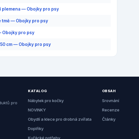
í plemena — Obojky pro psy
ve tmě — Obojky pro psy
— Obojky pro psy
 50 cm — Obojky pro psy
KATALOG
OBSAH
Nábytek pro kočky
Srovnání
duktů pro
NOVINKY
Recenze
Obydlí a klece pro drobná zvířata
Články
Doplňky
Kuřácké potřeby