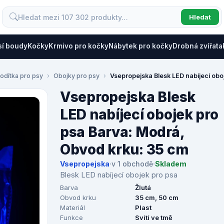
Hledat
sí boudy
Kočky
Krmivo pro kočky
Nábytek pro kočky
Drobná zvířata
odítka pro psy
Obojky pro psy
Vsepropejska Blesk LED nabíjecí obo
Vsepropejska Blesk
LED nabíjecí obojek pro
psa Barva: Modrá,
Obvod krku: 35 cm
Vsepropejska
·
v 1 obchodě
·
Skladem
Blesk LED nabíjecí obojek pro psa
Barva
Žlutá
Obvod krku
35 cm, 50 cm
Materiál
Plast
Funkce
Svítí ve tmě